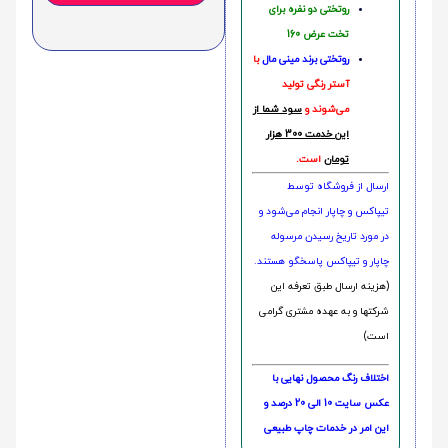
روتختی دو نفره برای
تخت عرض 160
روتختی‌
برند مینی مال
با
آستر رنگی تولید
می‌شوند و
سود شما از
این خدمت 300 هزار
تومان
است.
ارسال از فروشگاه توسط
تیپاکس و چاپار انجام می‌شود و
در مورد تاریخ رسیدن مرسوله
چاپار و تیپاکس پاسخگو هستند.
(هزینه ارسال طبق تعرفه این
شرکتها و به عهده مشتری گرامی
است)
اختلاف رنگ محصول نهایی با
عکس سایت 10 الی 20 درصد و
این امر در خدمات چاپ طبیعی