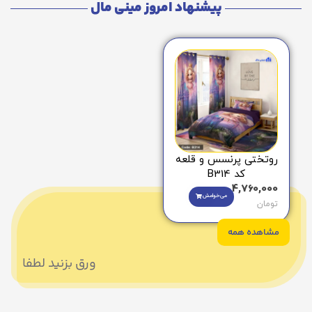
پیشنهاد امروز مینی مال
روتختی پرنسس و قلعه
کد B314
4,760,000
می‌خوامش
تومان
مشاهده همه
ورق بزنید لطفا