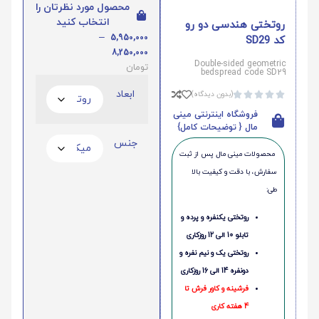
محصول مورد نظرتان را
انتخاب کنید
روتختی هندسی دو رو
–
5,950,000
کد SD29
8,250,000
Double-sided geometric
تومان
bedspread code SD29
ابعاد
(بدون دیدگاه)





فروشگاه اینترنتی مینی
مال { توضیحات کامل}
جنس
محصولات مینی‌ مال پس از ثبت
سفارش، با دقت و کیفیت بالا
طی:
روتختی یکنفره و پرده و
تابلو 10 الی 12 روزکاری
روتختی یک و نیم نفره و
دونفره 14 الی 16 روزکاری
فرشینه و کاور فرش تا
4 هفته کاری