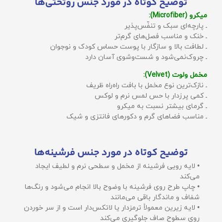
توضیح کوتاه در مورد جنس روتختی‌ها
میکرو (Microfiber):
ـ پارچه‌ای سبک و تنفّس‌پذیر
ـ خنک و مناسب فصل‌های گرم‌تر
ـ لطافت بالا و سازگار با پوست حساس کودک و نوجوان
ـ چروک‌نمی‌شود و شست‌وشوی آسان دارد
مخمل ولوت (Velvet):
ـ نازک‌ترین نوع مخمل با بافت راه‌راه ظریف
ـ کمی پرزدار با حس لمس نرم و لوکس
ـ گرمای بیشتر نسبت به میکرو
ـ مناسب فضاهای گرم و دکورهای فانتزی و شیک
توضیح کوتاه در مورد جنس فرشینه‌ها
• لایه رویی فرشینه از مخمل و سطحی نرم و لطیف ایجاد
می‌کند
• چاپ طرح روی فرشینه با وضوح بالا انجام می‌شود و رنگ‌ها
شفاف و ماندگار باقی می‌مانند
• لایه زیرین معمولاً ترمزدار یا لاتکس‌دار است و از سر خوردن
روی سطوح صاف جلوگیری می‌کند