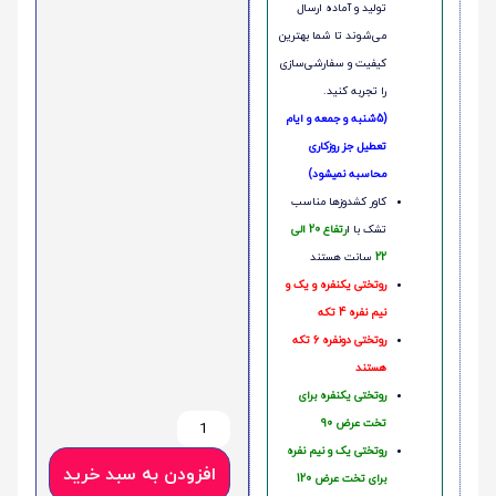
تولید و آماده ارسال
می‌شوند تا شما بهترین
کیفیت و سفارشی‌سازی
را تجربه کنید.
(5شنبه و جمعه و ایام
تعطیل جز روزکاری
محاسبه نمیشود)
کاور کشدوزها مناسب
تشک با ا
رتفاع 20 الی
22
سانت هستند
روتختی یکنفره و یک و
نیم نفره 4 تکه
روتختی دونفره 6 تکه
هستند
روتختی یکنفره برای
تخت عرض 90
روتختی یک و نیم نفره
افزودن به سبد خرید
برای تخت عرض 120