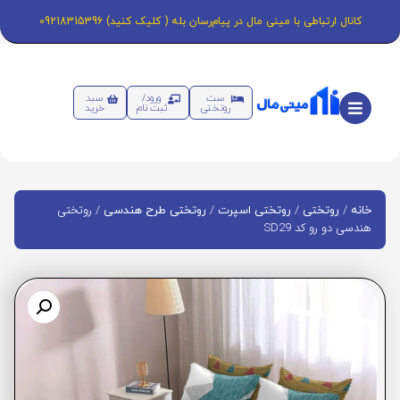
کانال ارتباطی با مینی مال در پیام‌رسان بله ( کلیک کنید) 09218315396
ست
ورود/
سبد
روتختی
ثبت نام
خرید
/
/
/
/ روتختی
خانه
روتختی
روتختی اسپرت
روتختی طرح هندسی
هندسی دو رو کد SD29