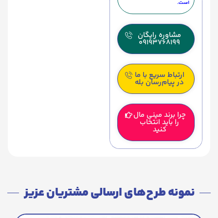
است.
مشاوره رایگان
09193768199
ارتباط سریع با ما
در پیام‌رسان بله
چرا برند مینی مال
را باید انتخاب
کنید
نمونه طرح‌های ارسالی مشتریان عزیز