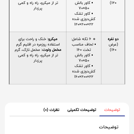
120)
▪️ کاور بالش
تر از میکرو، راه راه و کمی
50×70
پرزدار
▪️ کاور تشک
کش‌دوزی شده
22×200×120
دو نفره
🔹 6 تکه شامل:
میکرو:
خنک و راحت برای
(عرض
▪️ لحاف مناسب
استفاده روزمره در اقلیم گرم
160)
تخت 160
مخمل ولوت:
مخمل نازک، گرم
▪️ کاور بالش
تر از میکرو، راه راه و کمی
50×70
پرزدار
▪️ کاور تشک
کش‌دوزی شده
22×200×160
توضیحات
توضیحات تکمیلی
نظرات (0)
توضیحات