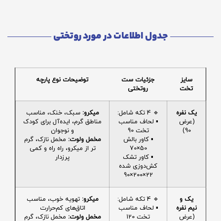
جدول اطلاعات در مورد روتختی
سایز
جزئیات ست
توضیحات نوع پارچه
تخت
روتختی
یک نفره
🔹 4 تکه شامل:
میکرو:
سبک، خنک، مناسب
(عرض
▪️ لحاف مناسب
مناطق گرم، ایده‌آل برای کودک
90)
تخت 90
و نوجوان
▪️ کاور بالش
مخمل ولوت:
مخمل نازک، گرم
50×70
تر از میکرو، راه راه و کمی
▪️ کاور تشک
پرزدار
کش‌دوزی شده
22×200×90
یک و
🔹 4 تکه شامل:
میکرو:
تهویه خوب، مناسب
نیم نفره
▪️ لحاف مناسب
اتاق‌های کم‌حرارت
(عرض
تخت 120
مخمل ولوت:
مخمل نازک، گرم