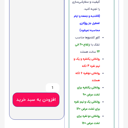
کیفیت و سفارشی‌سازی
را تجربه کنید.
(5شنبه و جمعه و ایام
تعطیل جز روزکاری
محاسبه نمیشود)
کاور کشدوزها مناسب
تشک با ا
رتفاع 20 الی
22
سانت هستند
روتختی یکنفره و یک و
نیم نفره 4 تکه
روتختی دونفره 6 تکه
هستند
روتختی یکنفره برای
تخت عرض 90
افزودن به سبد خرید
روتختی یک و نیم نفره
برای تخت عرض 120
روتختی دو نفره برای
تخت عرض 160