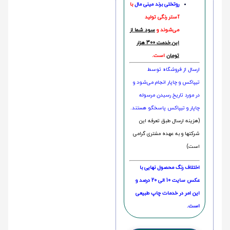
روتختی‌
برند مینی مال
با
آستر رنگی تولید
می‌شوند و
سود شما از
این خدمت 300 هزار
تومان
است.
ارسال از فروشگاه توسط
تیپاکس و چاپار انجام می‌شود و
در مورد تاریخ رسیدن مرسوله
چاپار و تیپاکس پاسخگو هستند.
(هزینه ارسال طبق تعرفه این
شرکتها و به عهده مشتری گرامی
است)
اختلاف رنگ محصول نهایی با
عکس سایت 10 الی 20 درصد و
این امر در خدمات چاپ طبیعی
است.