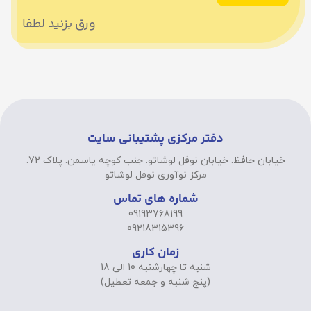
ورق بزنید لطفا
دفتر مرکزی پشتیبانی سایت
خیابان حافظ. خیابان نوفل لوشاتو. جنب کوچه یاسمن. پلاک 72.
مرکز نوآوری نوفل لوشاتو
شماره های تماس
09193768199
09218315396
زمان کاری
شنبه تا چهارشنبه 10 الی 18
(پنج شنبه و جمعه تعطیل)