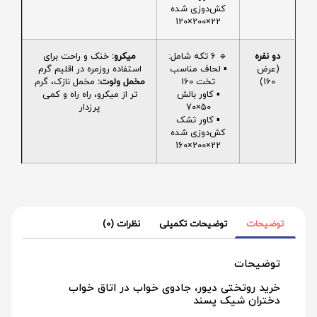
کش‌دوزی شده
22×200×120
دو نفره
🔹 6 تکه شامل:
میکرو:
خنک و راحت برای
(عرض
▪️ لحاف مناسب
استفاده روزمره در اقلیم گرم
160)
تخت 160
مخمل ولوت:
مخمل نازک، گرم
▪️ کاور بالش
تر از میکرو، راه راه و کمی
50×70
پرزدار
▪️ کاور تشک
کش‌دوزی شده
22×200×160
توضیحات
توضیحات تکمیلی
نظرات (0)
توضیحات
خرید روتختی دیور، جادوی خواب در اتاق خواب
دختران شیک پسند