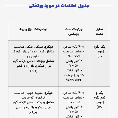
جدول اطلاعات در مورد روتختی
سایز
جزئیات ست
توضیحات نوع پارچه
تخت
روتختی
یک نفره
🔹 4 تکه شامل:
میکرو:
سبک، خنک، مناسب
(عرض
▪️ لحاف مناسب
مناطق گرم، ایده‌آل برای کودک
90)
تخت 90
و نوجوان
▪️ کاور بالش
مخمل ولوت:
مخمل نازک، گرم
50×70
تر از میکرو، راه راه و کمی
▪️ کاور تشک
پرزدار
کش‌دوزی شده
22×200×90
یک و
🔹 4 تکه شامل:
میکرو:
تهویه خوب، مناسب
نیم نفره
▪️ لحاف مناسب
اتاق‌های کم‌حرارت
(عرض
تخت 120
مخمل ولوت:
مخمل نازک، گرم
120)
▪️ کاور بالش
تر از میکرو، راه راه و کمی
50×70
پرزدار
▪️ کاور تشک