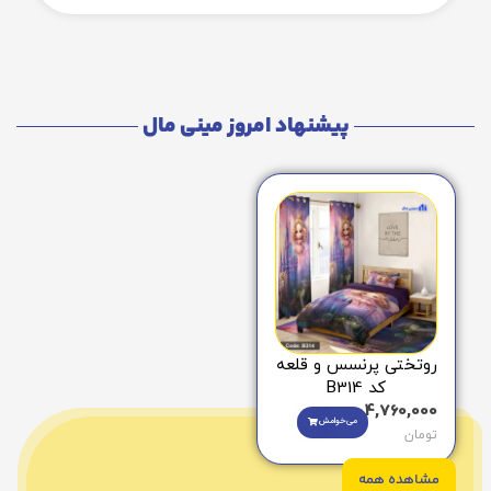
پیشنهاد امروز مینی مال
روتختی پرنسس و قلعه
کد B314
4,760,000
می‌خوامش
تومان
مشاهده همه