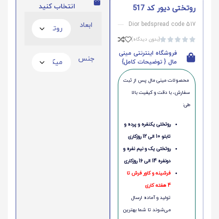
انتخاب کنید
روتختی دیور کد 517
Dior bedspread code 517
ابعاد
(بدون دیدگاه)





فروشگاه اینترنتی مینی
جنس
مال { توضیحات کامل}
محصولات مینی‌ مال پس از ثبت
سفارش، با دقت و کیفیت بالا
طی:
روتختی یکنفره و پرده و
تابلو 10 الی 12 روزکاری
روتختی یک و نیم نفره و
دونفره 14 الی 16 روزکاری
فرشینه و کاور فرش تا
4 هفته کاری
تولید و آماده ارسال
می‌شوند تا شما بهترین