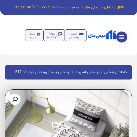
کانال ارتباطی با مینی مال در پیام‌رسان بله ( کلیک کنید) 09218315396
ست
ورود/
سبد
روتختی
ثبت نام
خرید
/
/
/
/ روتختی دیور کد 517
خانه
روتختی
روتختی اسپرت
روتختی برند