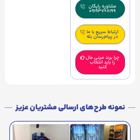
مشاوره رایگان
09193768199
ارتباط سریع با ما
در پیام‌رسان بله
چرا برند مینی مال
را باید انتخاب
کنید
نمونه طرح‌های ارسالی مشتریان عزیز