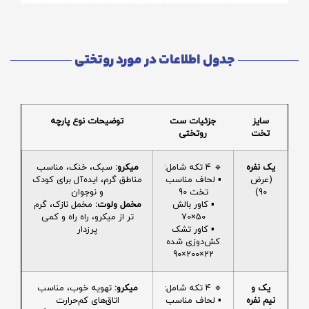
جدول اطلاعات در مورد روتختی
سایز
جزئیات ست
توضیحات نوع پارچه
تخت
روتختی
یک نفره
🔹 4 تکه شامل:
میکرو:
سبک، خنک، مناسب
(عرض
▪️ لحاف مناسب
مناطق گرم، ایده‌آل برای کودک
90)
تخت 90
و نوجوان
▪️ کاور بالش
مخمل ولوت:
مخمل نازک، گرم
50×70
تر از میکرو، راه راه و کمی
▪️ کاور تشک
پرزدار
کش‌دوزی شده
22×200×90
یک و
🔹 4 تکه شامل:
میکرو:
تهویه خوب، مناسب
نیم نفره
▪️ لحاف مناسب
اتاق‌های کم‌حرارت