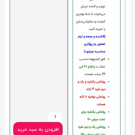
تولید و آماده ارسال
می‌شوند تا شما بهترین
کیفیت و سفارشی‌سازی
را تجربه کنید.
(5شنبه و جمعه و ایام
تعطیل جز روزکاری
محاسبه نمیشود)
کاور کشدوزها مناسب
تشک با ا
رتفاع 20 الی
22
سانت هستند
روتختی یکنفره و یک و
نیم نفره 4 تکه
روتختی دونفره 6 تکه
هستند
روتختی یکنفره برای
تخت عرض 90
روتختی یک و نیم نفره
افزودن به سبد خرید
برای تخت عرض 120