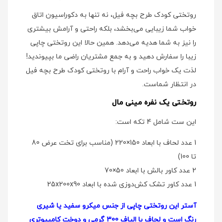
روتختی کودک طرح بچه فیل، نه تنها به دکوراسیون اتاق
خواب شما زیبایی می‌بخشد، بلکه راحتی و آرامش بیشتری
را نیز به شما هدیه می‌دهد. همین حالا این روتختی چاپی
زیبا را سفارش دهید و به جمع مشتریان راضی ما بپیوندید!
لذت یک خواب راحت و آرام با روتختی کودک طرح بچه فیل
در انتظار شماست.
روتختی یک نفره مینی مال
این ست شامل 4 تکه است:
1 عدد لحاف با ابعاد 150×220 (مناسب برای تخت عرض 80
تا 100)
2 عدد کاور بالش با ابعاد 50×70
1 عدد کاور تشک کش‌دوزی شده با ابعاد 25x200x90
آستر این روتختی چاپی از جنس میکرو سفید یا شیری
رنگ است و لحاف با الیاف 300 گرمی و دوخت کامپیوتری