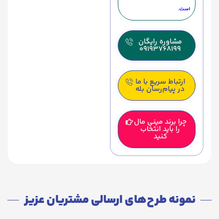
است.
مشاوره رایگان
09193768199
ارتباط سریع با ما
در پیام‌رسان بله
چرا برند مینی مال
را باید انتخاب
کنید
نمونه طرح‌های ارسالی مشتریان عزیز