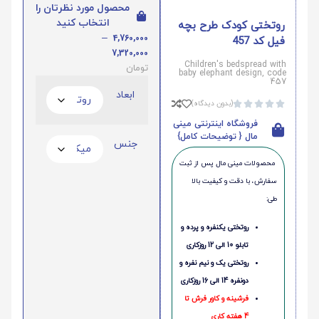
محصول مورد نظرتان را
انتخاب کنید
روتختی کودک طرح بچه
–
4,760,000
فیل کد 457
7,320,000
Children's bedspread with
تومان
baby elephant design, code
457
ابعاد
(بدون دیدگاه)





فروشگاه اینترنتی مینی
مال { توضیحات کامل}
جنس
محصولات مینی‌ مال پس از ثبت
سفارش، با دقت و کیفیت بالا
طی:
روتختی یکنفره و پرده و
تابلو 10 الی 12 روزکاری
روتختی یک و نیم نفره و
دونفره 14 الی 16 روزکاری
فرشینه و کاور فرش تا
4 هفته کاری