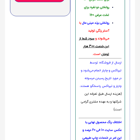
روتختی دو نفره برای
تخت عرض 160
روتختی‌
برند مینی مال
با
آستر رنگی تولید
می‌شوند و
سود شما از
این خدمت 300 هزار
تومان
است.
ارسال از فروشگاه توسط
تیپاکس و چاپار انجام می‌شود و
در مورد تاریخ رسیدن مرسوله
چاپار و تیپاکس پاسخگو هستند.
(هزینه ارسال طبق تعرفه این
شرکتها و به عهده مشتری گرامی
است)
اختلاف رنگ محصول نهایی با
عکس سایت 10 الی 20 درصد و
این امر در خدمات چاپ طبیعی