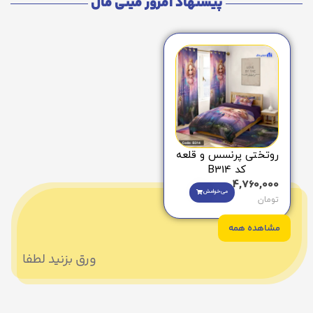
پیشنهاد امروز مینی مال
روتختی پرنسس و قلعه
کد B314
4,760,000
می‌خوامش
تومان
مشاهده همه
ورق بزنید لطفا