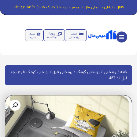
کانال ارتباطی با مینی مال در پیام‌رسان بله ( کلیک کنید) 09218315396
ست
ورود/
سبد
روتختی
ثبت نام
خرید
/
/
/
/ روتختی کودک طرح بچه
خانه
روتختی
روتختی کودک
روتختی فیل
فیل کد 457