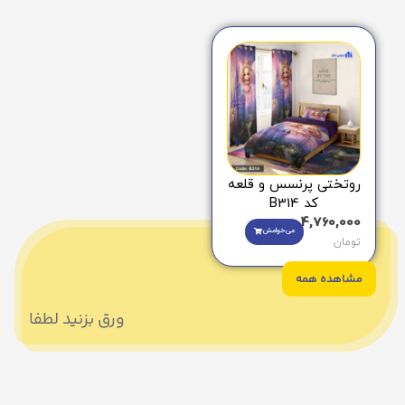
روتختی پرنسس و قلعه
کد B314
4,760,000
می‌خوامش
تومان
مشاهده همه
ورق بزنید لطفا