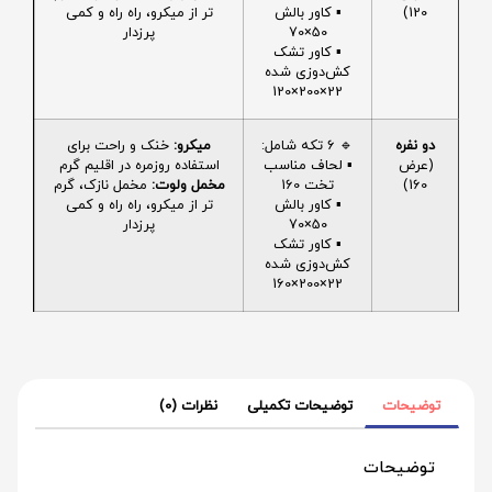
120)
▪️ کاور بالش
تر از میکرو، راه راه و کمی
50×70
پرزدار
▪️ کاور تشک
کش‌دوزی شده
22×200×120
دو نفره
🔹 6 تکه شامل:
میکرو:
خنک و راحت برای
(عرض
▪️ لحاف مناسب
استفاده روزمره در اقلیم گرم
160)
تخت 160
مخمل ولوت:
مخمل نازک، گرم
▪️ کاور بالش
تر از میکرو، راه راه و کمی
50×70
پرزدار
▪️ کاور تشک
کش‌دوزی شده
22×200×160
توضیحات
توضیحات تکمیلی
نظرات (0)
توضیحات