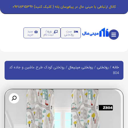
کانال ارتباطی با مینی مال در پیام‌رسان بله ( کلیک کنید) 09218315396
ست
ورود/
سبد
روتختی
ثبت نام
خرید
/
/
/ روتختی کودک طرح ماشین و جاده کد
خانه
روتختی
روتختی مینیمال
804