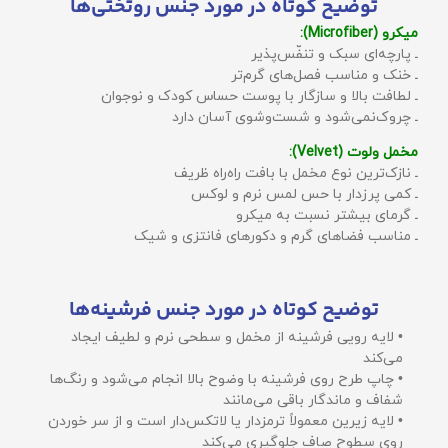
توضیح کوتاه در مورد جنس روتختی‌ها
میکرو (Microfiber):
ـ پارچه‌ای سبک و تنفّس‌پذیر
ـ خنک و مناسب فصل‌های گرم‌تر
ـ لطافت بالا و سازگار با پوست حساس کودک و نوجوان
ـ چروک‌نمی‌شود و شست‌وشوی آسان دارد
مخمل ولوت (Velvet):
ـ نازک‌ترین نوع مخمل با بافت راه‌راه ظریف
ـ کمی پرزدار با حس لمس نرم و لوکس
ـ گرمای بیشتر نسبت به میکرو
ـ مناسب فضاهای گرم و دکورهای فانتزی و شیک
توضیح کوتاه در مورد جنس فرشینه‌ها
• لایه رویی فرشینه از مخمل و سطحی نرم و لطیف ایجاد
می‌کند
• چاپ طرح روی فرشینه با وضوح بالا انجام می‌شود و رنگ‌ها
شفاف و ماندگار باقی می‌مانند
• لایه زیرین معمولاً ترمزدار یا لاتکس‌دار است و از سر خوردن
روی سطوح صاف جلوگیری می‌کند