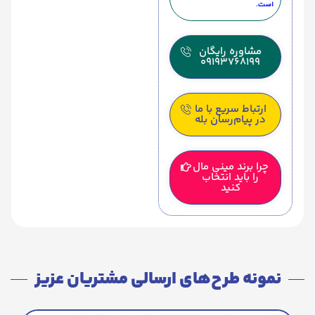
است.
مشاوره رایگان
09193768199
ارتباط سریع با ما
در پیام‌رسان بله
چرا برند مینی مال
را باید انتخاب
کنید
نمونه طرح‌های ارسالی مشتریان عزیز