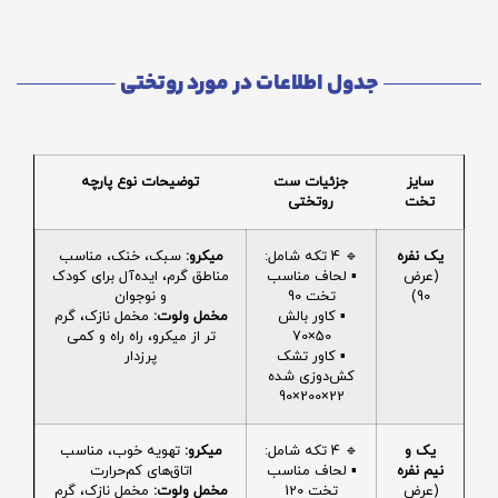
جدول اطلاعات در مورد روتختی
سایز
جزئیات ست
توضیحات نوع پارچه
تخت
روتختی
یک نفره
🔹 4 تکه شامل:
میکرو:
سبک، خنک، مناسب
(عرض
▪️ لحاف مناسب
مناطق گرم، ایده‌آل برای کودک
90)
تخت 90
و نوجوان
▪️ کاور بالش
مخمل ولوت:
مخمل نازک، گرم
50×70
تر از میکرو، راه راه و کمی
▪️ کاور تشک
پرزدار
کش‌دوزی شده
22×200×90
یک و
🔹 4 تکه شامل:
میکرو:
تهویه خوب، مناسب
نیم نفره
▪️ لحاف مناسب
اتاق‌های کم‌حرارت
(عرض
تخت 120
مخمل ولوت:
مخمل نازک، گرم