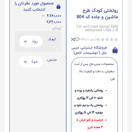
محصول مورد نظرتان را
انتخاب کنید
روتختی کودک طرح
–
4,760,000
ماشین و جاده کد 804
7,320,000
Car and road design baby
تومان
bedspread code 804
ابعاد
(بدون دیدگاه)





فروشگاه اینترنتی مینی
مال { توضیحات کامل}
جنس
محصولات مینی‌ مال پس از ثبت
سفارش، با دقت و کیفیت بالا
طی:
روتختی یکنفره و پرده و
تابلو 10 الی 12 روزکاری
روتختی یک و نیم نفره و
دونفره 14 الی 16 روزکاری
فرشینه و کاور فرش تا
4 هفته کاری