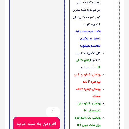
تولید و آماده ارسال
می‌شوند تا شما بهترین
کیفیت و سفارشی‌سازی
را تجربه کنید.
(5شنبه و جمعه و ایام
تعطیل جز روزکاری
محاسبه نمیشود)
کاور کشدوزها مناسب
تشک با ا
رتفاع 20 الی
22
سانت هستند
روتختی یکنفره و یک و
نیم نفره 4 تکه
روتختی دونفره 6 تکه
هستند
روتختی یکنفره برای
تخت عرض 90
روتختی یک و نیم نفره
افزودن به سبد خرید
برای تخت عرض 120