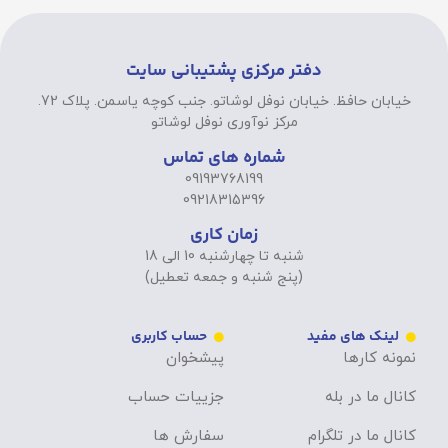
دفتر مرکزی پشتیبانی سایت
خیابان حافظ. خیابان نوفل لوشاتو. جنب کوچه یاسمن. پلاک 72.
مرکز نوآوری نوفل لوشاتو
شماره های تماس
09193768199
09218315396
زمان کاری
شنبه تا چهارشنبه 10 الی 18
(پنج شنبه و جمعه تعطیل)
لینک های مفید
حساب کاربری
نمونه کارها
پیشخوان
کانال ما در بله
جزییات حساب
کانال ما در تلگرام
سفارش ها