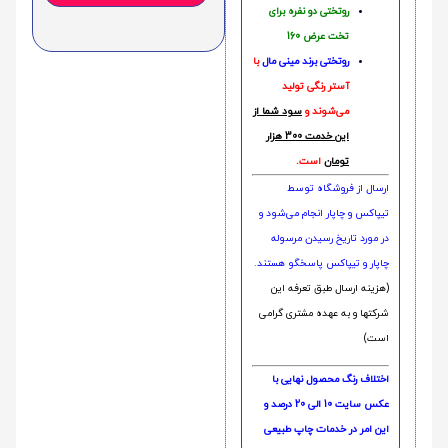
روتختی دو نفره برای
تخت عرض 160
روتختی‌
برند مینی مال
با
آستر رنگی تولید
می‌شوند و
سود شما از
این خدمت 300 هزار
تومان
است.
ارسال از فروشگاه توسط
تیپاکس و چاپار انجام می‌شود و
در مورد تاریخ رسیدن مرسوله
چاپار و تیپاکس پاسخگو هستند.
(هزینه ارسال طبق تعرفه این
شرکتها و به عهده مشتری گرامی
است)
اختلاف رنگ محصول نهایی با
عکس سایت 10 الی 20 درصد و
این امر در خدمات چاپ طبیعی