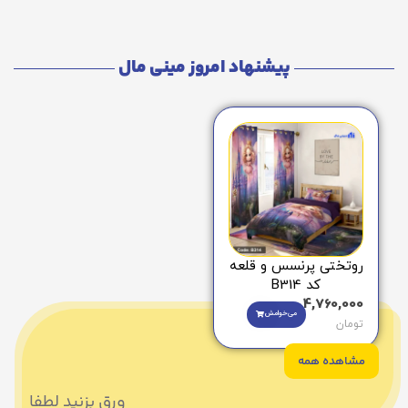
پیشنهاد امروز مینی مال
روتختی پرنسس و قلعه
کد B314
4,760,000
می‌خوامش
تومان
مشاهده همه
ورق بزنید لطفا