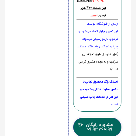
می‌شوند و
سود شما از
این خدمت 300 هزار
تومان
است.
ارسال از فروشگاه توسط
تیپاکس و چاپار انجام می‌شود و
در مورد تاریخ رسیدن مرسوله
چاپار و تیپاکس پاسخگو هستند.
(هزینه ارسال طبق تعرفه این
شرکتها و به عهده مشتری گرامی
است)
اختلاف رنگ محصول نهایی با
عکس سایت 10 الی 20 درصد و
این امر در خدمات چاپ طبیعی
است.
مشاوره رایگان
09193768199