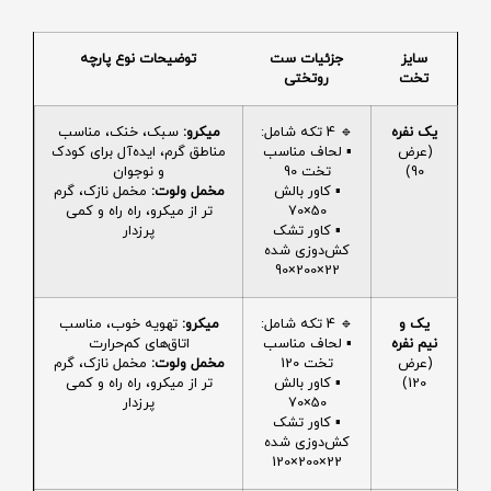
سایز
جزئیات ست
توضیحات نوع پارچه
تخت
روتختی
یک نفره
🔹 4 تکه شامل:
میکرو:
سبک، خنک، مناسب
(عرض
▪️ لحاف مناسب
مناطق گرم، ایده‌آل برای کودک
90)
تخت 90
و نوجوان
▪️ کاور بالش
مخمل ولوت:
مخمل نازک، گرم
50×70
تر از میکرو، راه راه و کمی
▪️ کاور تشک
پرزدار
کش‌دوزی شده
22×200×90
یک و
🔹 4 تکه شامل:
میکرو:
تهویه خوب، مناسب
نیم نفره
▪️ لحاف مناسب
اتاق‌های کم‌حرارت
(عرض
تخت 120
مخمل ولوت:
مخمل نازک، گرم
120)
▪️ کاور بالش
تر از میکرو، راه راه و کمی
50×70
پرزدار
▪️ کاور تشک
کش‌دوزی شده
22×200×120