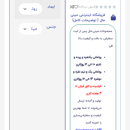
ابعاد
(بدون دیدگاه)





فروشگاه اینترنتی مینی
مال { توضیحات کامل}
جنس
محصولات مینی‌ مال پس از ثبت
سفارش، با دقت و کیفیت بالا
طی:
روتختی یکنفره و پرده و
تابلو 10 الی 12 روزکاری
روتختی یک و نیم نفره و
دونفره 14 الی 16 روزکاری
فرشینه و کاور فرش تا
4 هفته کاری
تولید و آماده ارسال
می‌شوند تا شما بهترین
کیفیت و سفارشی‌سازی
را تجربه کنید.
(5شنبه و جمعه و ایام