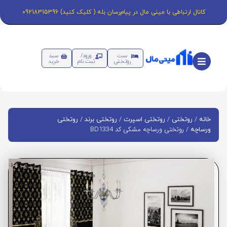
کانال ارتباطی با مینی مال در پیام‌رسان بله ( کلیک کنید) 09218315396
ست
ورود/
سبد
روتختی
ثبت نام
خرید
/
/
/
/
خانه
روتختی
روتختی اسپرت
روتختی برند
روتختی
/ روتختی ورساچه مشکی کد BD1334
ورساچه