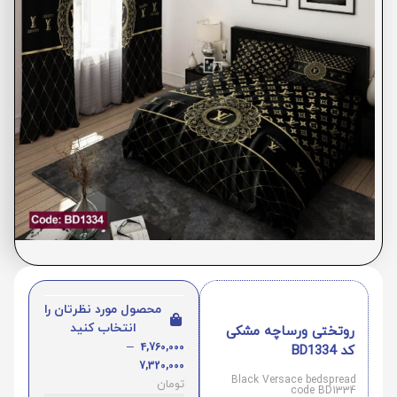
محصول مورد نظرتان را
انتخاب کنید
روتختی ورساچه مشکی
–
4,760,000
کد BD1334
7,320,000
Black Versace bedspread
تومان
code BD1334