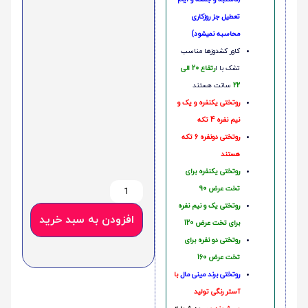
تعطیل جز روزکاری
محاسبه نمیشود)
کاور کشدوزها مناسب
تشک با ا
رتفاع 20 الی
22
سانت هستند
روتختی یکنفره و یک و
نیم نفره 4 تکه
روتختی دونفره 6 تکه
هستند
روتختی یکنفره برای
تخت عرض 90
روتختی یک و نیم نفره
افزودن به سبد خرید
برای تخت عرض 120
روتختی دو نفره برای
تخت عرض 160
روتختی‌
برند مینی مال
با
آستر رنگی تولید