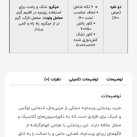
دو نفره
🔹 6 تکه شامل:
میکرو:
خنک و راحت برای
(عرض
▪️ لحاف مناسب
استفاده روزمره در اقلیم گرم
160)
تخت 160
مخمل ولوت:
مخمل نازک، گرم
▪️ کاور بالش
تر از میکرو، راه راه و کمی
50×70
پرزدار
▪️ کاور تشک
کش‌دوزی شده
22×200×160
توضیحات
توضیحات تکمیلی
نظرات (0)
توضیحات
خرید روتختی ورساچه مشکی از مینی‌مال، انتخابی لوکس
و شیک برای افرادی است که به دکوراسیون‌های کلاسیک و
مجلل علاقه دارند. این روتختی با طراحی الهام‌گرفته از
الگوهای زیبای ورساچه، فضایی خاص و با اصالت را به اتاق