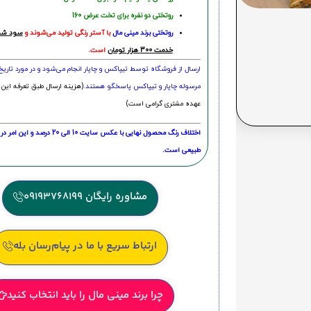
روتختی دو نفره برای تخت عرض 160
روتختی‌
برند مینی مال
با آستر رنگی تولید می‌شوند و
سود شما
خدمت 300 هزار تومان
است.
ارسال از فروشگاه توسط تیپاکس و چاپار انجام می‌شود و در مورد تاری
مرسوله چاپار و تیپاکس پاسخگو هستند.
(هزینه ارسال طبق تعرفه این 
عهده مشتری گرامی است)
اختلاف رنگ محصول نهایی با عکس سایت 10 الی 
طبیعی است.
مشاوره رایگان 09193768199
ارتباط سریع با ما در پیام‌رسان بله
چرا برند مینی مال را باید انتخاب کنید