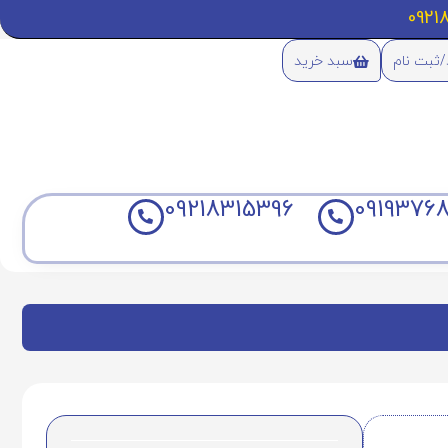
/ثبت نام
سبد خرید
09218315396
09193768