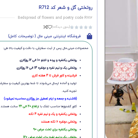
روتختی گل و شعر کد R712
Bedspread of flowers and poetry code R712
(بدون دیدگاه)





فروشگاه اینترنتی مینی مال { توضیحات کامل}
محصولات مینی‌ مال پس از ثبت سفارش، با دقت و کیفیت بالا طی:
روتختی یکنفره و پرده و تابلو 10 الی 12 روزکاری
روتختی یک و نیم نفره و دونفره 14 الی 16 روزکاری
فرشینه و کاور فرش تا 4 هفته کاری
تولید و آماده ارسال می‌شوند تا شما بهترین کیفیت و سفارشی
تجربه کنید.
(5شنبه و جمعه و ایام تعطیل جز روزکاری محاسبه نمیشود)
کاور کشدوزها مناسب تشک با ا
رتفاع 20 الی 22
سانت هستند
روتختی یکنفره و یک و نیم نفره 4 تکه
روتختی دونفره 6 تکه هستند
روتختی یکنفره برای تخت عرض 90
روتختی یک و نیم نفره برای تخت عرض 120