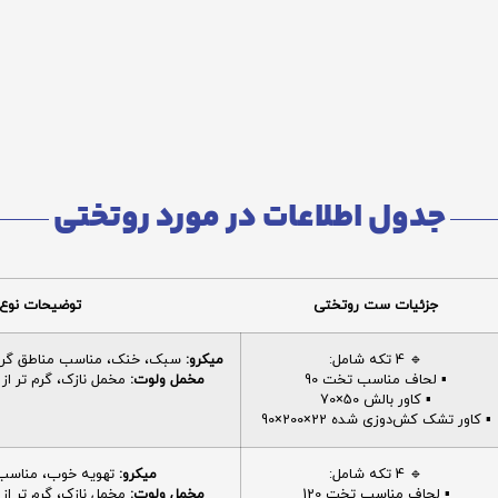
جدول اطلاعات در مورد روتختی
جزئیات ست روتختی
توضیحات نوع 
🔹 4 تکه شامل:
میکرو:
سبک، خنک، مناسب مناطق گرم، 
▪️ لحاف مناسب تخت 90
مخمل ولوت:
مخمل نازک، گرم تر از م
▪️ کاور بالش 50×70
▪️ کاور تشک کش‌دوزی شده 22×200×90
🔹 4 تکه شامل:
میکرو:
تهویه خوب، مناسب ا
▪️ لحاف مناسب تخت 120
مخمل ولوت:
مخمل نازک، گرم تر از م