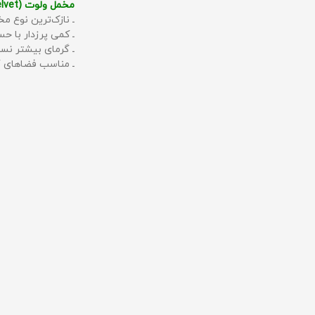
مخمل ولوت (Velvet):
ـ نازک‌ترین نوع مخ
ـ کمی پرزدار با 
ـ گرمای بیشتر نس
ـ مناسب فضاهای گ