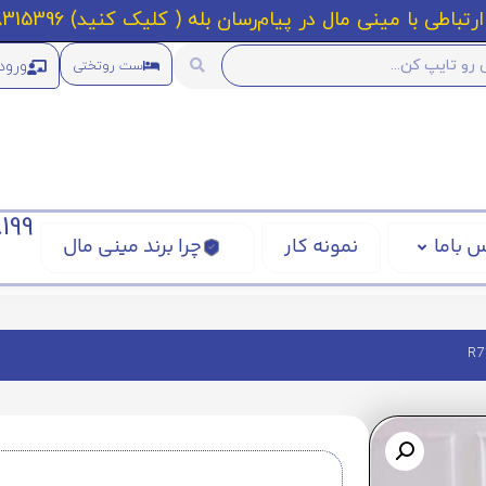
رتباطی با مینی مال در پیام‌رسان بله ( کلیک کنید) 09218315396
ورود
ست روتختی
199
 باما
نمونه کار
چرا برند مینی مال