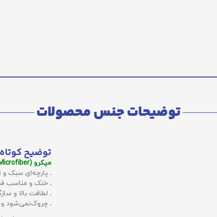
توضیحات جنس محصولات
توضیح کوتاه 
میکرو (Microfiber):
ـ پارچه‌ای سبک و ت
ـ خنک و مناسب فص
ـ لطافت بالا و سا
ـ چروک‌نمی‌شود و