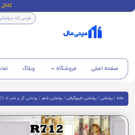
کانال ا
صفحه اصلی
فروشگاه
وبلاگ
تماس
/
/
/
/ روتختی گل و شعر کد R712
خانه
روتختی
روتختی تایپوگرافی
روتختی شعر