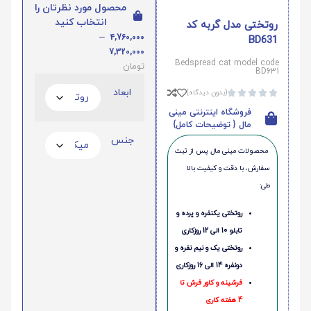
محصول مورد نظرتان را
انتخاب کنید
روتختی مدل گربه کد
–
4,760,000
BD631
7,320,000
Bedspread cat model code
تومان
BD631
ابعاد
(بدون دیدگاه)





فروشگاه اینترنتی مینی
مال { توضیحات کامل}
جنس
محصولات مینی‌ مال پس از ثبت
سفارش، با دقت و کیفیت بالا
طی:
روتختی یکنفره و پرده و
تابلو 10 الی 12 روزکاری
روتختی یک و نیم نفره و
دونفره 14 الی 16 روزکاری
فرشینه و کاور فرش تا
4 هفته کاری