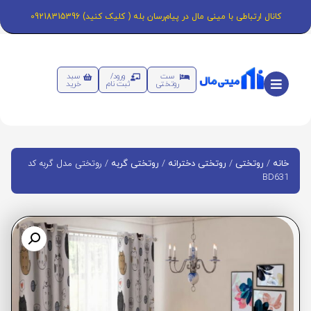
کانال ارتباطی با مینی مال در پیام‌رسان بله ( کلیک کنید) 09218315396
ست
ورود/
سبد
روتختی
ثبت نام
خرید
/
/
/
/ روتختی مدل گربه کد
خانه
روتختی
روتختی دخترانه
روتختی گربه
BD631