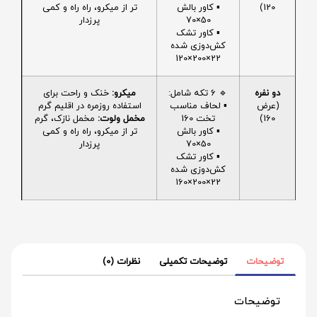
120)
▪️ کاور بالش
تر از میکرو، راه راه و کمی
50×70
پرزدار
▪️ کاور تشک
کش‌دوزی شده
22×200×120
دو نفره
🔹 6 تکه شامل:
میکرو:
خنک و راحت برای
(عرض
▪️ لحاف مناسب
استفاده روزمره در اقلیم گرم
160)
تخت 160
مخمل ولوت:
مخمل نازک، گرم
▪️ کاور بالش
تر از میکرو، راه راه و کمی
50×70
پرزدار
▪️ کاور تشک
کش‌دوزی شده
22×200×160
توضیحات
توضیحات تکمیلی
نظرات (0)
توضیحات