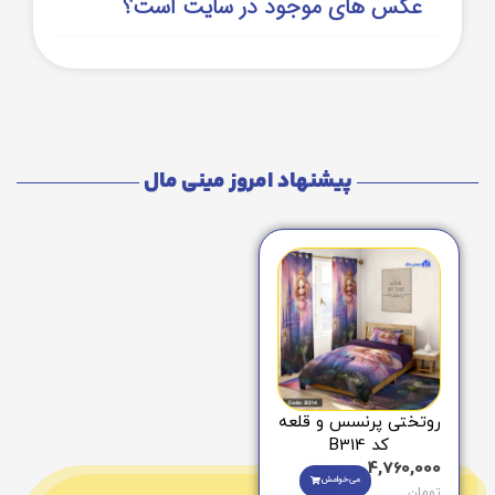
عکس های موجود در سایت است؟
پیشنهاد امروز مینی مال
روتختی پرنسس و قلعه
کد B314
4,760,000
می‌خوامش
تومان