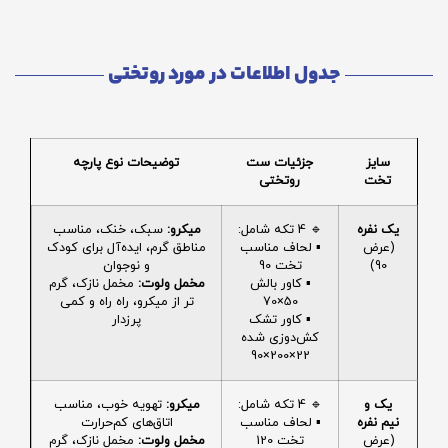
جدول اطلاعات در مورد روتختی
سایز
جزئیات ست
توضیحات نوع پارچه
تخت
روتختی
یک نفره
🔹 4 تکه شامل:
میکرو:
سبک، خنک، مناسب
(عرض
▪️ لحاف مناسب
مناطق گرم، ایده‌آل برای کودک
90)
تخت 90
و نوجوان
▪️ کاور بالش
مخمل ولوت:
مخمل نازک، گرم
50×70
تر از میکرو، راه راه و کمی
▪️ کاور تشک
پرزدار
کش‌دوزی شده
22×200×90
یک و
🔹 4 تکه شامل:
میکرو:
تهویه خوب، مناسب
نیم نفره
▪️ لحاف مناسب
اتاق‌های کم‌حرارت
(عرض
تخت 120
مخمل ولوت:
مخمل نازک، گرم