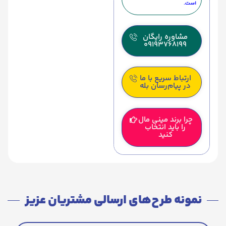
است.
مشاوره رایگان
09193768199
ارتباط سریع با ما
در پیام‌رسان بله
چرا برند مینی مال
را باید انتخاب
کنید
نمونه طرح‌های ارسالی مشتریان عزیز