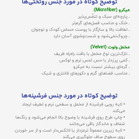
توضیح کوتاه در مورد جنس روتختی‌ها
میکرو (Microfiber):
ـ پارچه‌ای سبک و تنفّس‌پذیر
ـ خنک و مناسب فصل‌های گرم‌تر
ـ لطافت بالا و سازگار با پوست حساس کودک و نوجوان
ـ چروک‌نمی‌شود و شست‌وشوی آسان دارد
مخمل ولوت (Velvet):
ـ نازک‌ترین نوع مخمل با بافت راه‌راه ظریف
ـ کمی پرزدار با حس لمس نرم و لوکس
ـ گرمای بیشتر نسبت به میکرو
ـ مناسب فضاهای گرم و دکورهای فانتزی و شیک
توضیح کوتاه در مورد جنس فرشینه‌ها
• لایه رویی فرشینه از مخمل و سطحی نرم و لطیف ایجاد
می‌کند
• چاپ طرح روی فرشینه با وضوح بالا انجام می‌شود و رنگ‌ها
شفاف و ماندگار باقی می‌مانند
• لایه زیرین معمولاً ترمزدار یا لاتکس‌دار است و از سر خوردن
روی سطوح صاف جلوگیری می‌کند