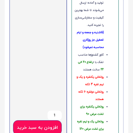
تولید و آماده ارسال
می‌شوند تا شما بهترین
کیفیت و سفارشی‌سازی
را تجربه کنید.
(5شنبه و جمعه و ایام
تعطیل جز روزکاری
محاسبه نمیشود)
کاور کشدوزها مناسب
تشک با ا
رتفاع 20 الی
22
سانت هستند
روتختی یکنفره و یک و
نیم نفره 4 تکه
روتختی دونفره 6 تکه
هستند
روتختی یکنفره برای
تخت عرض 90
روتختی یک و نیم نفره
افزودن به سبد خرید
برای تخت عرض 120