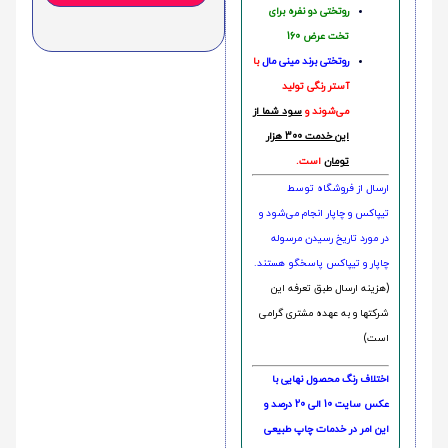
روتختی دو نفره برای
تخت عرض 160
روتختی‌
برند مینی مال
با
آستر رنگی تولید
می‌شوند و
سود شما از
این خدمت 300 هزار
تومان
است.
ارسال از فروشگاه توسط
تیپاکس و چاپار انجام می‌شود و
در مورد تاریخ رسیدن مرسوله
چاپار و تیپاکس پاسخگو هستند.
(هزینه ارسال طبق تعرفه این
شرکتها و به عهده مشتری گرامی
است)
اختلاف رنگ محصول نهایی با
عکس سایت 10 الی 20 درصد و
این امر در خدمات چاپ طبیعی