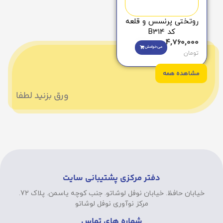
روتختی پرنسس و قلعه
کد B314
4,760,000
می‌خوامش
تومان
مشاهده همه
ورق بزنید لطفا
دفتر مرکزی پشتیبانی سایت
خیابان حافظ. خیابان نوفل لوشاتو. جنب کوچه یاسمن. پلاک 72.
مرکز نوآوری نوفل لوشاتو
شماره های تماس