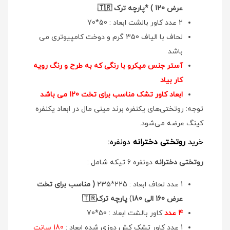
عرض 120 ) *پارچه ترک 🇹🇷
2 عدد کاور بالشت ابعاد : 50*70
لحاف با الیاف 350 گرم و دوخت کامپیوتری می
باشد
آستر جنس میکرو با رنگی که به طرح و رنگ رویه
کار بیاد
ابعاد کاور تشک مناسب برای تخت 120 می باشد
توجه: روتختی‌های یکنفره برند مینی مال در ابعاد یکنفره
کینگ عرضه می‌شود.
خرید
روتختی دخترانه
دونفره:
روتختی دخترانه
دونفره 6 تیکه شامل :
1 عدد لحاف ابعاد : 225*235
( مناسب برای تخت
عرض 160 الی 180
)
پارچه ترک🇹🇷
4 عدد
کاور بالشت ابعاد : 50*70
1 عدد کاور تشک کش دوزی شده ابعاد :
180 سانت