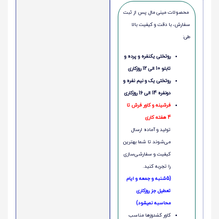
محصولات مینی‌ مال پس از ثبت
سفارش، با دقت و کیفیت بالا
طی:
روتختی یکنفره و پرده و
تابلو 10 الی 12 روزکاری
روتختی یک و نیم نفره و
دونفره 14 الی 16 روزکاری
فرشینه و کاور فرش تا
4 هفته کاری
تولید و آماده ارسال
می‌شوند تا شما بهترین
کیفیت و سفارشی‌سازی
را تجربه کنید.
(5شنبه و جمعه و ایام
تعطیل جز روزکاری
محاسبه نمیشود)
کاور کشدوزها مناسب