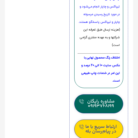
تیپاکس و چاپار انجام می‌شود و
در مورد تاریخ رسیدن مرسوله
چاپار و تیپاکس پاسخگو هستند.
(هزینه ارسال طبق تعرفه این
شرکتها و به عهده مشتری گرامی
است)
اختلاف رنگ محصول نهایی با
عکس سایت 10 الی 20 درصد و
این امر در خدمات چاپ طبیعی
است.
مشاوره رایگان
09193768199
ارتباط سریع با ما
در پیام‌رسان بله