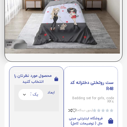
محصول مورد نظرتان را
انتخاب کنید
ست روتختی دخترانه کد
R48
ابعاد
Bedding set for girls, code
R48
(بدون دیدگاه)





فروشگاه اینترنتی مینی
مال { توضیحات کامل}