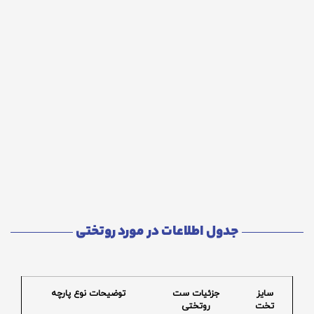
جدول اطلاعات در مورد روتختی
سایز
جزئیات ست
توضیحات نوع پارچه
تخت
روتختی