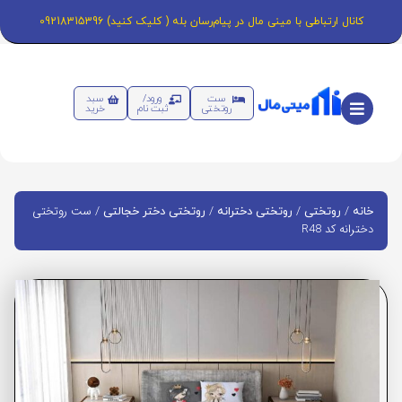
کانال ارتباطی با مینی مال در پیام‌رسان بله ( کلیک کنید) 09218315396
ست
ورود/
سبد
روتختی
ثبت نام
خرید
/
/
/
/ ست روتختی
خانه
روتختی
روتختی دخترانه
روتختی دختر خجالتی
دخترانه کد R48