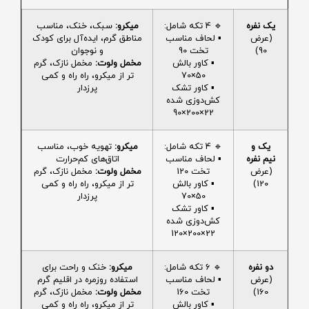
یک نفره
🔹 4 تکه شامل:
میکرو:
سبک، خنک، مناسب
(عرض
▪️ لحاف مناسب
مناطق گرم، ایده‌آل برای کودک
90)
تخت 90
و نوجوان
▪️ کاور بالش
مخمل ولوت:
مخمل نازک، گرم
50×70
تر از میکرو، راه راه و کمی
▪️ کاور تشک
پرزدار
کش‌دوزی شده
22×200×90
یک و
🔹 4 تکه شامل:
میکرو:
تهویه خوب، مناسب
نیم نفره
▪️ لحاف مناسب
اتاق‌های کم‌حرارت
(عرض
تخت 120
مخمل ولوت:
مخمل نازک، گرم
120)
▪️ کاور بالش
تر از میکرو، راه راه و کمی
50×70
پرزدار
▪️ کاور تشک
کش‌دوزی شده
22×200×120
دو نفره
🔹 6 تکه شامل:
میکرو:
خنک و راحت برای
(عرض
▪️ لحاف مناسب
استفاده روزمره در اقلیم گرم
160)
تخت 160
مخمل ولوت:
مخمل نازک، گرم
▪️ کاور بالش
تر از میکرو، راه راه و کمی