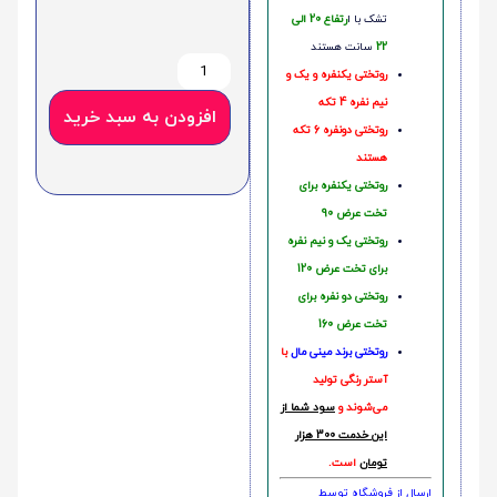
تشک با ا
رتفاع 20 الی
22
سانت هستند
روتختی یکنفره و یک و
نیم نفره 4 تکه
افزودن به سبد خرید
روتختی دونفره 6 تکه
هستند
روتختی یکنفره برای
تخت عرض 90
روتختی یک و نیم نفره
برای تخت عرض 120
روتختی دو نفره برای
تخت عرض 160
روتختی‌
برند مینی مال
با
آستر رنگی تولید
می‌شوند و
سود شما از
این خدمت 300 هزار
تومان
است.
ارسال از فروشگاه توسط