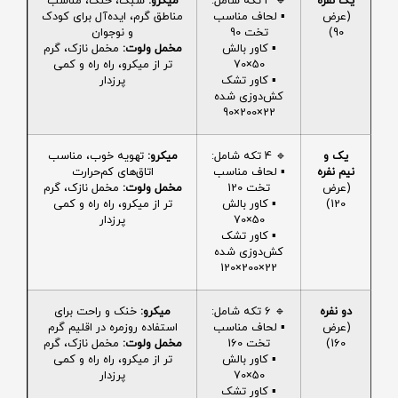
یک نفره
🔹 4 تکه شامل:
میکرو:
سبک، خنک، مناسب
(عرض
▪️ لحاف مناسب
مناطق گرم، ایده‌آل برای کودک
90)
تخت 90
و نوجوان
▪️ کاور بالش
مخمل ولوت:
مخمل نازک، گرم
50×70
تر از میکرو، راه راه و کمی
▪️ کاور تشک
پرزدار
کش‌دوزی شده
22×200×90
یک و
🔹 4 تکه شامل:
میکرو:
تهویه خوب، مناسب
نیم نفره
▪️ لحاف مناسب
اتاق‌های کم‌حرارت
(عرض
تخت 120
مخمل ولوت:
مخمل نازک، گرم
120)
▪️ کاور بالش
تر از میکرو، راه راه و کمی
50×70
پرزدار
▪️ کاور تشک
کش‌دوزی شده
22×200×120
دو نفره
🔹 6 تکه شامل:
میکرو:
خنک و راحت برای
(عرض
▪️ لحاف مناسب
استفاده روزمره در اقلیم گرم
160)
تخت 160
مخمل ولوت:
مخمل نازک، گرم
▪️ کاور بالش
تر از میکرو، راه راه و کمی
50×70
پرزدار
▪️ کاور تشک