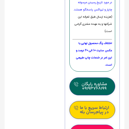
در مورد تاریخ رسیدن مرسوله
چاپار و تیپاکس پاسخگو هستند.
(هزینه ارسال طبق تعرفه این
شرکتها و به عهده مشتری گرامی
است)
اختلاف رنگ محصول نهایی با
عکس سایت 10 الی 20 درصد و
این امر در خدمات چاپ طبیعی
است.
مشاوره رایگان
09193768199
ارتباط سریع با ما
در پیام‌رسان بله