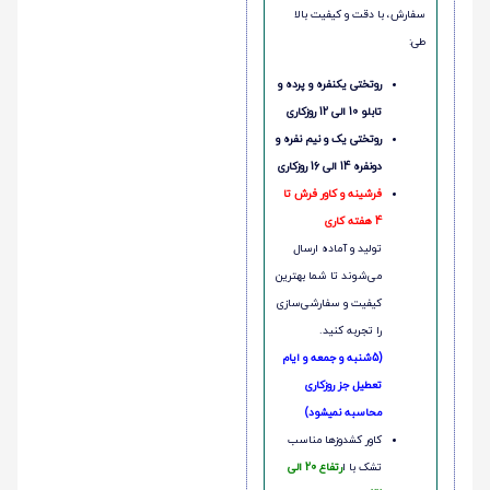
سفارش، با دقت و کیفیت بالا
طی:
روتختی یکنفره و پرده و
تابلو 10 الی 12 روزکاری
روتختی یک و نیم نفره و
دونفره 14 الی 16 روزکاری
فرشینه و کاور فرش تا
4 هفته کاری
تولید و آماده ارسال
می‌شوند تا شما بهترین
کیفیت و سفارشی‌سازی
را تجربه کنید.
(5شنبه و جمعه و ایام
تعطیل جز روزکاری
محاسبه نمیشود)
کاور کشدوزها مناسب
تشک با ا
رتفاع 20 الی