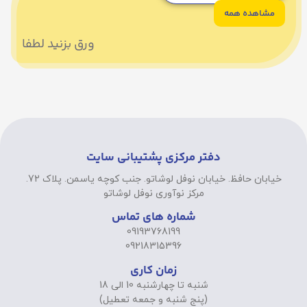
مشاهده همه
ورق بزنید لطفا
دفتر مرکزی پشتیبانی سایت
خیابان حافظ. خیابان نوفل لوشاتو. جنب کوچه یاسمن. پلاک 72.
مرکز نوآوری نوفل لوشاتو
شماره های تماس
09193768199
09218315396
زمان کاری
شنبه تا چهارشنبه 10 الی 18
(پنج شنبه و جمعه تعطیل)