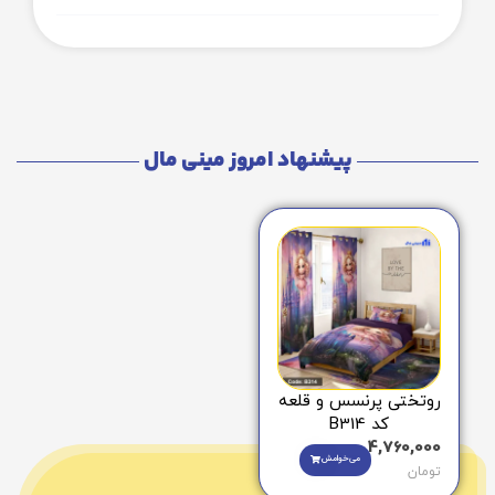
پیشنهاد امروز مینی مال
روتختی پرنسس و قلعه
کد B314
4,760,000
می‌خوامش
تومان