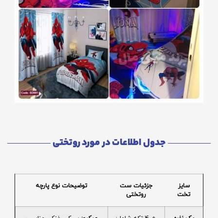
جدول اطلاعات در مورد روتختی
سایز
جزئیات ست
توضیحات نوع پارچه
تخت
روتختی