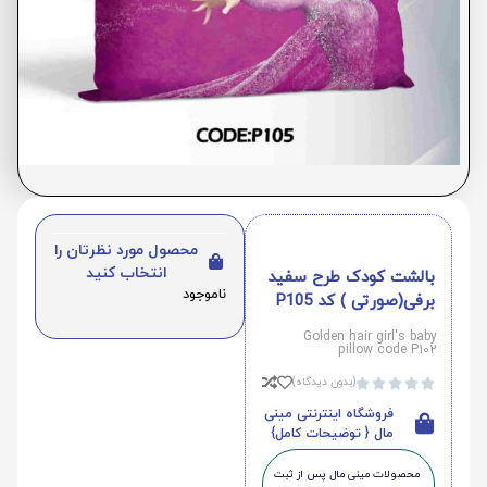
محصول مورد نظرتان را
انتخاب کنید
بالشت کودک طرح سفید
ناموجود
برفی(صورتی ) کد P105
Golden hair girl's baby
pillow code P102
(بدون دیدگاه)





فروشگاه اینترنتی مینی
مال { توضیحات کامل}
محصولات مینی‌ مال پس از ثبت