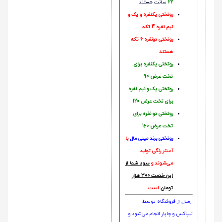
22
سانت هستند
روتختی یکنفره و یک و
نیم نفره 4 تکه
روتختی دونفره 6 تکه
هستند
روتختی یکنفره برای
تخت عرض 90
روتختی یک و نیم نفره
برای تخت عرض 120
روتختی دو نفره برای
تخت عرض 160
روتختی‌
برند مینی مال
با
آستر رنگی تولید
می‌شوند و
سود شما از
این خدمت 300 هزار
تومان
است.
ارسال از فروشگاه توسط
تیپاکس و چاپار انجام می‌شود و