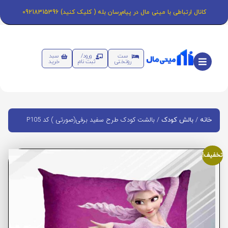
کانال ارتباطی با مینی مال در پیام‌رسان بله ( کلیک کنید) 09218315396
ست
ورود/
سبد
روتختی
ثبت نام
خرید
/
/ بالشت کودک طرح سفید برفی(صورتی ) کد P105
خانه
بالش کودک
تخفیف!