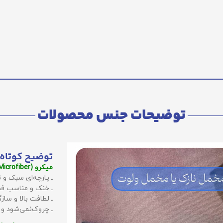
توضیحات جنس محصولات
توضیح کوتاه 
میکرو (Microfiber):
ـ پارچه‌ای سبک و ت
ـ خنک و مناسب فص
ـ لطافت بالا و سا
ـ چروک‌نمی‌شود و