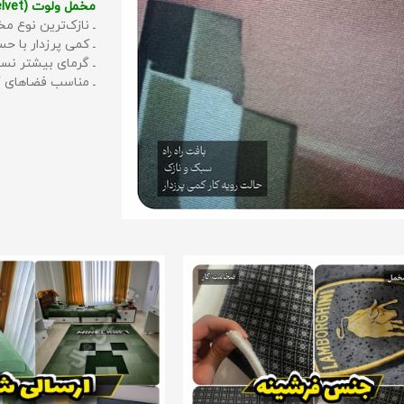
مخمل ولوت (Velvet):
ـ نازک‌ترین نوع مخ
ـ کمی پرزدار با 
ـ گرمای بیشتر نس
ـ مناسب فضاهای گ