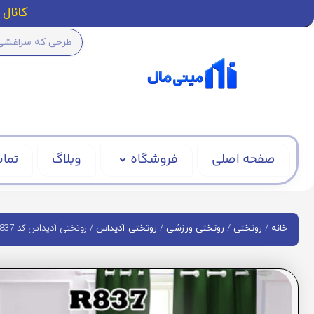
کانال ا
صفحه اصلی
فروشگاه
وبلاگ
تماس
/
/
/
/ روتختی آدیداس کد R837
خانه
روتختی
روتختی ورزشی
روتختی آدیداس