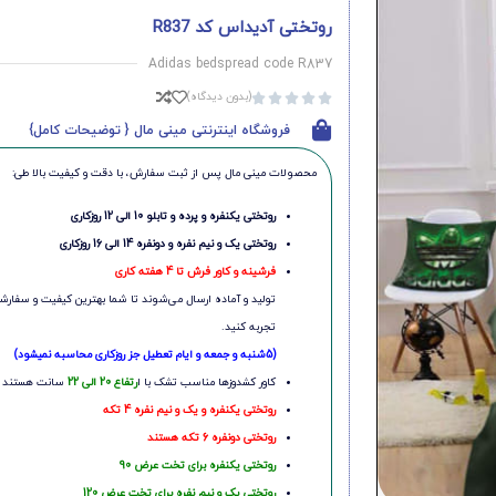
روتختی آدیداس کد R837
Adidas bedspread code R837
(بدون دیدگاه)





فروشگاه اینترنتی مینی مال { توضیحات کامل}
محصولات مینی‌ مال پس از ثبت سفارش، با دقت و کیفیت بالا طی:
روتختی یکنفره و پرده و تابلو 10 الی 12 روزکاری
روتختی یک و نیم نفره و دونفره 14 الی 16 روزکاری
فرشینه و کاور فرش تا 4 هفته کاری
تولید و آماده ارسال می‌شوند تا شما بهترین کیفیت و سفارشی
تجربه کنید.
(5شنبه و جمعه و ایام تعطیل جز روزکاری محاسبه نمیشود)
کاور کشدوزها مناسب تشک با ا
رتفاع 20 الی 22
سانت هستند
روتختی یکنفره و یک و نیم نفره 4 تکه
روتختی دونفره 6 تکه هستند
روتختی یکنفره برای تخت عرض 90
روتختی یک و نیم نفره برای تخت عرض 120