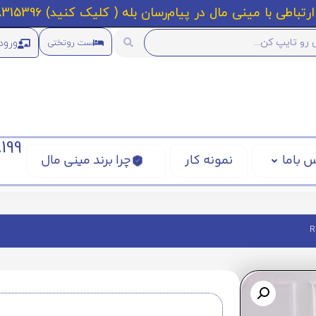
رتباطی با مینی مال در پیام‌رسان بله ( کلیک کنید) 09218315396
ورود
ست روتختی
199
 باما
نمونه کار
چرا برند مینی مال