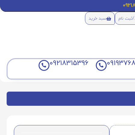
/ثبت نام
سبد خرید
09218315396
09193768