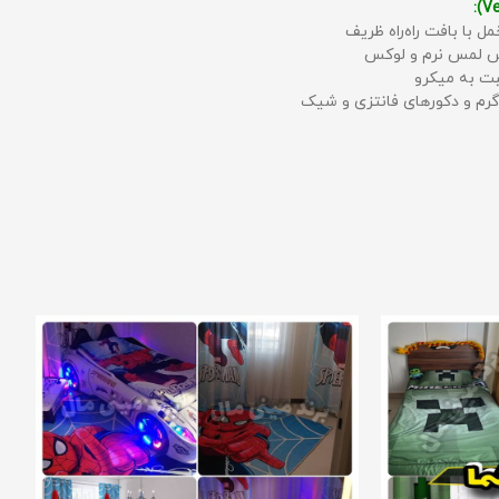
مل با بافت راه‌راه ظریف
حس لمس نرم و لوکس
بت به میکرو
رم و دکورهای فانتزی و شیک