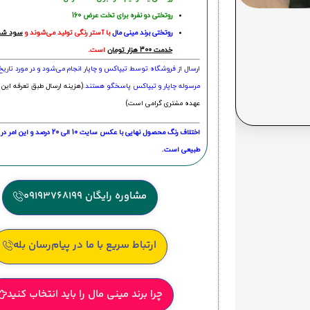
روتختی دو نفره برای تخت عرض 160
روتختی‌
برند مینی مال
با آستر رنگی تولید می‌شوند و
سود شما
خدمت 300 هزار تومان
است.
ارسال از فروشگاه توسط تیپاکس و چاپار انجام می‌شود و در مورد تاری
مرسوله چاپار و تیپاکس پاسخگو هستند.
(هزینه ارسال طبق تعرفه این 
عهده مشتری گرامی است)
اختلاف رنگ محصول نهایی با عکس سایت 10 الی 
طبیعی است.
مشاوره رایگان 09193768199
ارتباط سریع با ما در پیام‌رسان بله
چرا برند مینی مال را باید انتخاب کنید