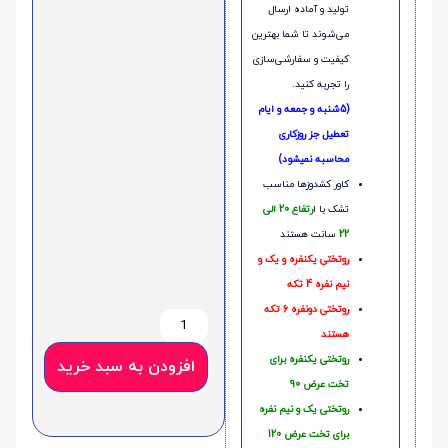
تولید و آماده ارسال
می‌شوند تا شما بهترین
کیفیت و سفارشی‌سازی
را تجربه کنید.
(5شنبه و جمعه و ایام
تعطیل جز روزکاری
محاسبه نمیشود)
کاور کشدوزها مناسب
تشک با ا
رتفاع 20 الی
22
سانت هستند
روتختی یکنفره و یک و
نیم نفره 4 تکه
روتختی دونفره 6 تکه
هستند
روتختی یکنفره برای
افزودن به سبد خرید
تخت عرض 90
روتختی یک و نیم نفره
برای تخت عرض 120