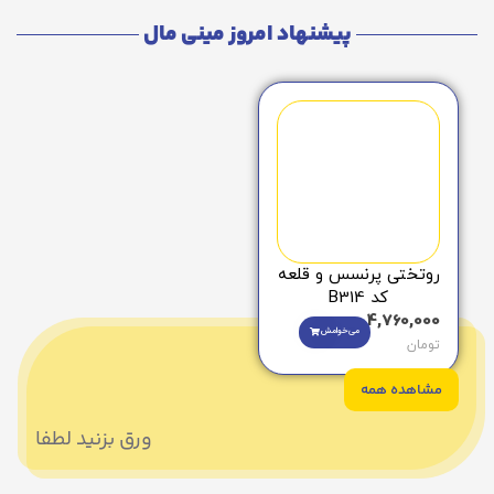
پیشنهاد امروز مینی مال
روتختی پرنسس و قلعه
کد B314
4,760,000
می‌خوامش
تومان
مشاهده همه
ورق بزنید لطفا