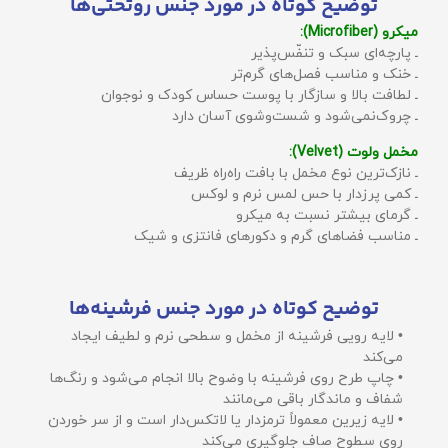
توضیح کوتاه در مورد جنس روتختی‌ها
میکرو (Microfiber):
ـ پارچه‌ای سبک و تنفّس‌پذیر
ـ خنک و مناسب فصل‌های گرم‌تر
ـ لطافت بالا و سازگار با پوست حساس کودک و نوجوان
ـ چروک‌نمی‌شود و شست‌وشوی آسان دارد
مخمل ولوت (Velvet):
ـ نازک‌ترین نوع مخمل با بافت راه‌راه ظریف
ـ کمی پرزدار با حس لمس نرم و لوکس
ـ گرمای بیشتر نسبت به میکرو
ـ مناسب فضاهای گرم و دکورهای فانتزی و شیک
توضیح کوتاه در مورد جنس فرشینه‌ها
• لایه رویی فرشینه از مخمل و سطحی نرم و لطیف ایجاد
می‌کند
• چاپ طرح روی فرشینه با وضوح بالا انجام می‌شود و رنگ‌ها
شفاف و ماندگار باقی می‌مانند
• لایه زیرین معمولاً ترمزدار یا لاتکس‌دار است و از سر خوردن
روی سطوح صاف جلوگیری می‌کند