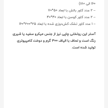
160 الی 180)
– 2 عدد کاور بالش با ابعاد 50*70
– 2 عدد کاور کوسن با ابعاد 40*40
– 1 عدد کاور تشک کش‌دوزی شده با ابعاد 25*200*160
آستر این روتختی چاپی نیز از جنس میکرو سفید یا شیری
رنگ است و لحاف با الیاف 300 گرم و دوخت کامپیوتری
تولید شده است.