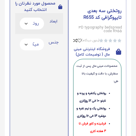
محصول مورد نظرتان را
انتخاب کنید
روتختی سه بعدی
تایپوگرافی کد R655
ابعاد
3D typography bedspread
code R655
(بدون دیدگاه)





جنس
فروشگاه اینترنتی مینی
مال { توضیحات کامل}
محصولات مینی‌ مال پس از ثبت
سفارش، با دقت و کیفیت بالا
طی:
روتختی یکنفره و پرده و
تابلو 10 الی 12 روزکاری
روتختی یک و نیم نفره و
دونفره 14 الی 16 روزکاری
فرشینه و کاور فرش تا
4 هفته کاری