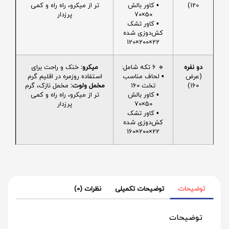
120)
▪️ کاور بالش
تر از میکرو، راه راه و کمی
50×70
پرزدار
▪️ کاور تشک
کش‌دوزی شده
22×200×120
دو نفره
🔹 6 تکه شامل:
میکرو:
خنک و راحت برای
(عرض
▪️ لحاف مناسب
استفاده روزمره در اقلیم گرم
160)
تخت 160
مخمل ولوت:
مخمل نازک، گرم
▪️ کاور بالش
تر از میکرو، راه راه و کمی
50×70
پرزدار
▪️ کاور تشک
کش‌دوزی شده
22×200×160
توضیحات
توضیحات تکمیلی
نظرات (0)
توضیحات