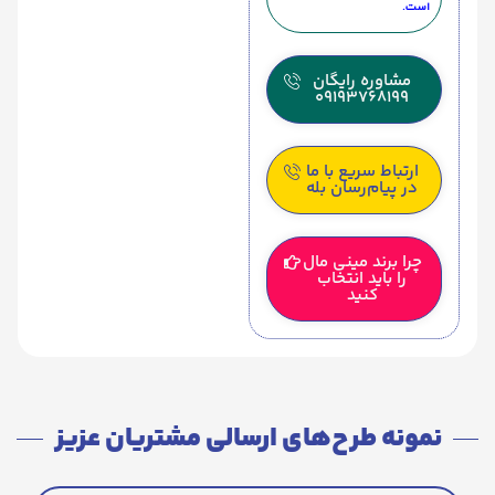
است.
مشاوره رایگان
09193768199
ارتباط سریع با ما
در پیام‌رسان بله
چرا برند مینی مال
را باید انتخاب
کنید
نمونه طرح‌های ارسالی مشتریان عزیز