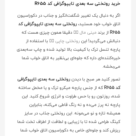
خرید روتختی سه بعدی تایپوگرافی کد R655
اگر به دنبال یک تغییر شگفت‌انگیز و جذاب در دکوراسیون
اتاق خواب خود هستید،
روتختی سه بعدی تایپوگرافی کد
R655
از برند
مینی مال
👉🏻
دقیقا همون چیزی هست که
دنبالش می‌گردید! این
روتختی چاپی
👉🏻
با استفاده از
پارچه تنسل ترک با کیفیت بالا تولید شده و چاپ سه‌بعدی
خیره‌کننده‌ای داره که جلوه‌ای بی‌نظیر به اتاق خواب شما
می‌بخشه.
تصور کنید هر صبح با دیدن
روتختی سه بعدی تایپوگرافی
کد R655
که از جنس پارچه میکرو ترک و یا مخمل ساخته
شده، روزتون رو با حس طراوت و انرژی شروع کنید. این
پارچه نه پرز می‌ده و نه رنگ قاطی می‌کنه، بنابراین
همیشه تازه و نو می‌مونه. این روتختی جذاب در سایز
کینگ طراحی شده تا با زیبایی و لطافت از اطراف تخت شما
ریزش کند و جلوه‌ای خاص به دکوراسیون اتاق خواب شما