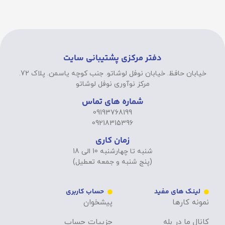
دفتر مرکزی پشتیبانی سایت
خیابان حافظ. خیابان نوفل لوشاتو. جنب کوچه یاسمن. پلاک 72.
مرکز نوآوری نوفل لوشاتو
شماره های تماس
09193768199
09218315396
زمان کاری
شنبه تا چهارشنبه 10 الی 18
(پنج شنبه و جمعه تعطیل)
لینک های مفید
حساب کاربری
نمونه کارها
پیشخوان
کانال ما در بله
جزییات حساب