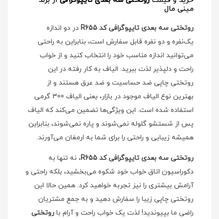
خرید و قیمت
روتختی سه بعدی تایپوگرافی
از برند
مینی مال
روتختی سه بعدی تایپوگرافی کد R655
در دو اندازه
یک‌نفره و دو نفره قابل سفارش است، بنابراین به راحتی
می‌توانید اندازه مناسب خود را انتخاب کنید و از خواب
راحت و دلپذیر لذت ببرید. الیاف به کار رفته در این
روتختی چاپی ضد حساسیت و ضد عرق هستند و از
بهترین نوع الیاف موجود در بازار، یعنی الیاف 300 گرمی
استفاده شده است. این ویژگی‌ها تضمین می‌کند که الیاف
پس از شستشو گلوله نمی‌شوند و پاره نمی‌شوند، بنابراین
همیشه زیبایی و راحتی را برای شما به ارمغان می‌آورند.
روتختی سه بعدی تایپوگرافی کد R655
، نه تنها به
دکوراسیون اتاق خواب خود شکوه می‌بخشید، بلکه راحتی و
آرامش بیشتری را نیز تجربه خواهید کرد. همین حالا این
روتختی چاپی زیبا را سفارش دهید و به جمع مشتریان
راضی ما بپیوندید! لذت یک خواب راحت و آرام با
روتختی