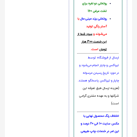
روتختی دو نفره برای
تخت عرض 160
روتختی‌
برند مینی مال
با
آستر رنگی تولید
می‌شوند و
سود شما از
این خدمت 300 هزار
تومان
است.
ارسال از فروشگاه توسط
تیپاکس و چاپار انجام می‌شود و
در مورد تاریخ رسیدن مرسوله
چاپار و تیپاکس پاسخگو هستند.
(هزینه ارسال طبق تعرفه این
شرکتها و به عهده مشتری گرامی
است)
اختلاف رنگ محصول نهایی با
عکس سایت 10 الی 20 درصد و
این امر در خدمات چاپ طبیعی