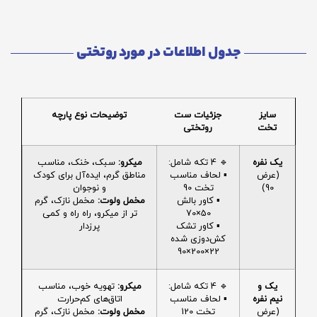
جدول اطلاعات در مورد روتختی
سایز
جزئیات ست
توضیحات نوع پارچه
تخت
روتختی
یک نفره
🔹 4 تکه شامل:
میکرو:
سبک، خنک، مناسب
(عرض
▪️ لحاف مناسب
مناطق گرم، ایده‌آل برای کودک
90)
تخت 90
و نوجوان
▪️ کاور بالش
مخمل ولوت:
مخمل نازک، گرم
50×70
تر از میکرو، راه راه و کمی
▪️ کاور تشک
پرزدار
کش‌دوزی شده
22×200×90
یک و
🔹 4 تکه شامل:
میکرو:
تهویه خوب، مناسب
نیم نفره
▪️ لحاف مناسب
اتاق‌های کم‌حرارت
(عرض
تخت 120
مخمل ولوت:
مخمل نازک، گرم