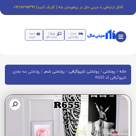
کانال ارتباطی با مینی مال در پیام‌رسان بله ( کلیک کنید) 09218315396
ست
ورود/
سبد
روتختی
ثبت نام
خرید
/
/
/
/ روتختی سه بعدی
خانه
روتختی
روتختی تایپوگرافی
روتختی شعر
تایپوگرافی کد R655