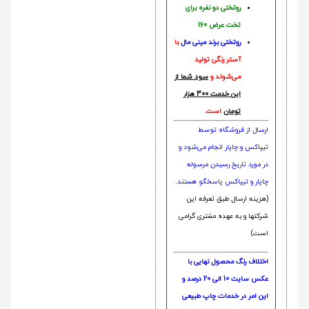
روتختی دو نفره برای
تخت عرض 160
روتختی‌
برند مینی مال
با
آستر رنگی تولید
می‌شوند و
سود شما از
این خدمت 300 هزار
تومان
است.
ارسال از فروشگاه توسط
تیپاکس و چاپار انجام می‌شود و
در مورد تاریخ رسیدن مرسوله
چاپار و تیپاکس پاسخگو هستند.
(هزینه ارسال طبق تعرفه این
شرکتها و به عهده مشتری گرامی
است)
اختلاف رنگ محصول نهایی با
عکس سایت 10 الی 20 درصد و
این امر در خدمات چاپ طبیعی