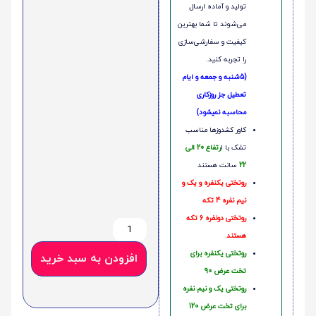
تولید و آماده ارسال
می‌شوند تا شما بهترین
کیفیت و سفارشی‌سازی
را تجربه کنید.
(5شنبه و جمعه و ایام
تعطیل جز روزکاری
محاسبه نمیشود)
کاور کشدوزها مناسب
تشک با ا
رتفاع 20 الی
22
سانت هستند
روتختی یکنفره و یک و
نیم نفره 4 تکه
روتختی دونفره 6 تکه
هستند
روتختی یکنفره برای
افزودن به سبد خرید
تخت عرض 90
روتختی یک و نیم نفره
برای تخت عرض 120