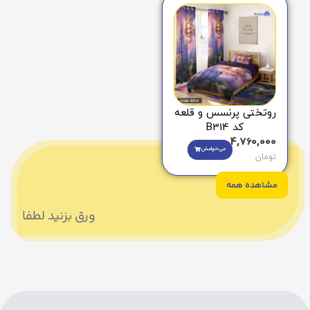
روتختی پرنسس و قلعه
کد B314
4,760,000
می‌خوامش
تومان
مشاهده همه
ورق بزنید لطفا