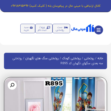
کانال ارتباطی با مینی مال در پیام‌رسان بله ( کلیک کنید) 09218315396
ست
ورود/
سبد
روتختی
ثبت نام
خرید
/
/
/
/ روتختی
خانه
روتختی
روتختی کودک
روتختی سگ های نگهبان
سه بعدی سگهای نگهبان کد R895