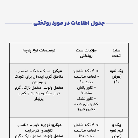
جدول اطلاعات در مورد روتختی
سایز
جزئیات ست
توضیحات نوع پارچه
تخت
روتختی
یک نفره
🔹 4 تکه شامل:
میکرو:
سبک، خنک، مناسب
(عرض
▪️ لحاف مناسب
مناطق گرم، ایده‌آل برای کودک
90)
تخت 90
و نوجوان
▪️ کاور بالش
مخمل ولوت:
مخمل نازک، گرم
50×70
تر از میکرو، راه راه و کمی
▪️ کاور تشک
پرزدار
کش‌دوزی شده
22×200×90
یک و
🔹 4 تکه شامل:
میکرو:
تهویه خوب، مناسب
نیم نفره
▪️ لحاف مناسب
اتاق‌های کم‌حرارت
(عرض
تخت 120
مخمل ولوت:
مخمل نازک، گرم