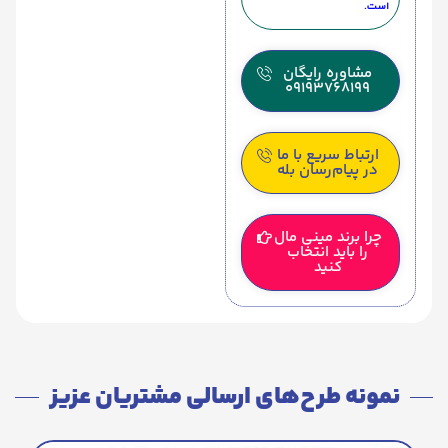
است.
مشاوره رایگان
09193768199
ارتباط سریع با ما
در پیام‌رسان بله
چرا برند مینی مال
را باید انتخاب
کنید
نمونه طرح‌های ارسالی مشتریان عزیز