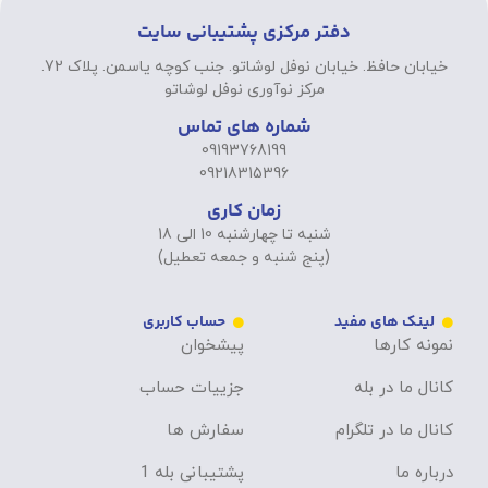
دفتر مرکزی پشتیبانی سایت
خیابان حافظ. خیابان نوفل لوشاتو. جنب کوچه یاسمن. پلاک 72.
مرکز نوآوری نوفل لوشاتو
شماره های تماس
09193768199
09218315396
زمان کاری
شنبه تا چهارشنبه 10 الی 18
(پنج شنبه و جمعه تعطیل)
لینک های مفید
حساب کاربری
نمونه کارها
پیشخوان
کانال ما در بله
جزییات حساب
کانال ما در تلگرام
سفارش ها
درباره ما
پشتیبانی بله 1