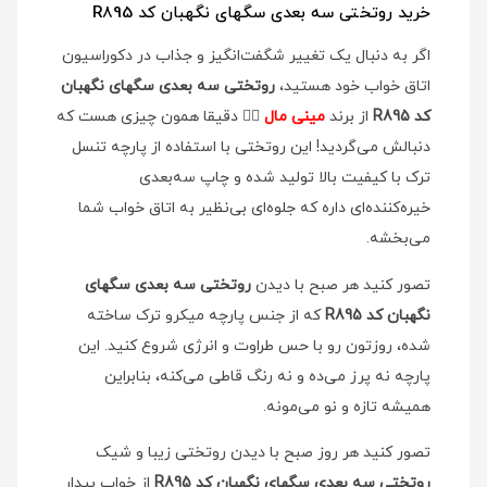
خرید روتختی سه بعدی سگهای نگهبان کد R895
اگر به دنبال یک تغییر شگفت‌انگیز و جذاب در دکوراسیون
اتاق خواب خود هستید،
روتختی سه بعدی سگهای نگهبان
کد R895
از برند
مینی مال
👉🏻 دقیقا همون چیزی هست که
دنبالش می‌گردید! این روتختی با استفاده از پارچه تنسل
ترک با کیفیت بالا تولید شده و چاپ سه‌بعدی
خیره‌کننده‌ای داره که جلوه‌ای بی‌نظیر به اتاق خواب شما
می‌بخشه.
تصور کنید هر صبح با دیدن
روتختی سه بعدی سگهای
نگهبان کد R895
که از جنس پارچه میکرو ترک ساخته
شده، روزتون رو با حس طراوت و انرژی شروع کنید. این
پارچه نه پرز می‌ده و نه رنگ قاطی می‌کنه، بنابراین
همیشه تازه و نو می‌مونه.
تصور کنید هر روز صبح با دیدن روتختی زیبا و شیک
روتختی سه بعدی سگهای نگهبان کد R895
از خواب بیدار