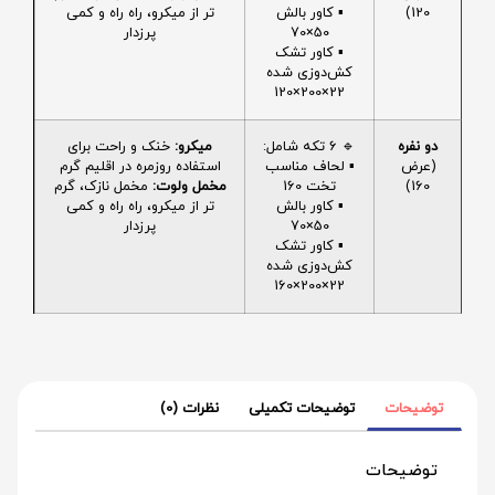
120)
▪️ کاور بالش
تر از میکرو، راه راه و کمی
50×70
پرزدار
▪️ کاور تشک
کش‌دوزی شده
22×200×120
دو نفره
🔹 6 تکه شامل:
میکرو:
خنک و راحت برای
(عرض
▪️ لحاف مناسب
استفاده روزمره در اقلیم گرم
160)
تخت 160
مخمل ولوت:
مخمل نازک، گرم
▪️ کاور بالش
تر از میکرو، راه راه و کمی
50×70
پرزدار
▪️ کاور تشک
کش‌دوزی شده
22×200×160
توضیحات
توضیحات تکمیلی
نظرات (0)
توضیحات