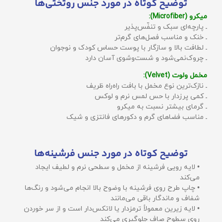
توضیح کوتاه در مورد جنس روتختی‌ها
میکرو (Microfiber):
ـ پارچه‌ای سبک و تنفّس‌پذیر
ـ خنک و مناسب فصل‌های گرم‌تر
ـ لطافت بالا و سازگار با پوست حساس کودک و نوجوان
ـ چروک‌نمی‌شود و شست‌وشوی آسان دارد
مخمل ولوت (Velvet):
ـ نازک‌ترین نوع مخمل با بافت راه‌راه ظریف
ـ کمی پرزدار با حس لمس نرم و لوکس
ـ گرمای بیشتر نسبت به میکرو
ـ مناسب فضاهای گرم و دکورهای فانتزی و شیک
توضیح کوتاه در مورد جنس فرشینه‌ها
• لایه رویی فرشینه از مخمل و سطحی نرم و لطیف ایجاد
می‌کند
• چاپ طرح روی فرشینه با وضوح بالا انجام می‌شود و رنگ‌ها
شفاف و ماندگار باقی می‌مانند
• لایه زیرین معمولاً ترمزدار یا لاتکس‌دار است و از سر خوردن
روی سطوح صاف جلوگیری می‌کند