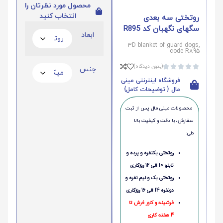
محصول مورد نظرتان را
انتخاب کنید
روتختی سه بعدی
سگهای نگهبان کد R895
ابعاد
3D blanket of guard dogs,
code R895
(بدون دیدگاه)





جنس
فروشگاه اینترنتی مینی
مال { توضیحات کامل}
محصولات مینی‌ مال پس از ثبت
سفارش، با دقت و کیفیت بالا
طی:
روتختی یکنفره و پرده و
تابلو 10 الی 12 روزکاری
روتختی یک و نیم نفره و
دونفره 14 الی 16 روزکاری
فرشینه و کاور فرش تا
4 هفته کاری