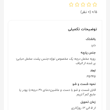
0/5
(0 نظر)
توضیحات تکمیلی
بالشتک
دارد
جنس پارچه
رویه مخمل درجه یک مخصوص نوزاد-جنس پشت مخمل حبابی-
پر شده از الیاف
ابعاد
45*35
نحوه شست و شو
قابل شست و شو با دست و ماشین-دمای 30 درجه-با پودر یا
مایع کم آنزیم
زمان تحویل
از 5 الی 12 روزکاری