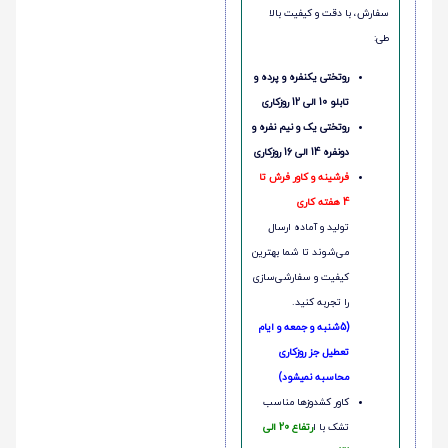
سفارش، با دقت و کیفیت بالا
طی:
روتختی یکنفره و پرده و
تابلو 10 الی 12 روزکاری
روتختی یک و نیم نفره و
دونفره 14 الی 16 روزکاری
فرشینه و کاور فرش تا
4 هفته کاری
تولید و آماده ارسال
می‌شوند تا شما بهترین
کیفیت و سفارشی‌سازی
را تجربه کنید.
(5شنبه و جمعه و ایام
تعطیل جز روزکاری
محاسبه نمیشود)
کاور کشدوزها مناسب
تشک با ا
رتفاع 20 الی