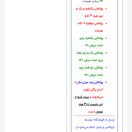
22
سانت هستند
روتختی یکنفره و یک و
نیم نفره 4 تکه
روتختی دونفره 6 تکه
هستند
روتختی یکنفره برای
تخت عرض 90
روتختی یک و نیم نفره
برای تخت عرض 120
روتختی دو نفره برای
تخت عرض 160
روتختی‌
برند مینی مال
با
آستر رنگی تولید
می‌شوند و
سود شما از
این خدمت 300 هزار
تومان
است.
ارسال از فروشگاه توسط
تیپاکس و چاپار انجام می‌شود و