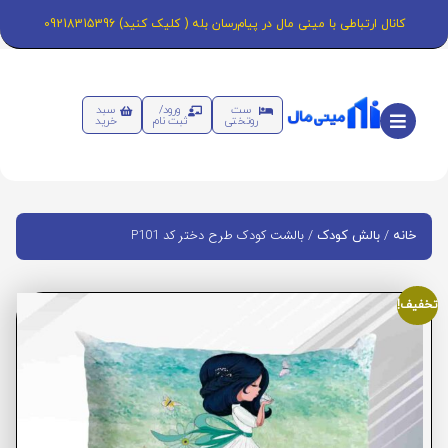
کانال ارتباطی با مینی مال در پیام‌رسان بله ( کلیک کنید) 09218315396
ست
ورود/
سبد
روتختی
ثبت نام
خرید
/
/ بالشت کودک طرح دختر کد P101
خانه
بالش کودک
تخفیف!