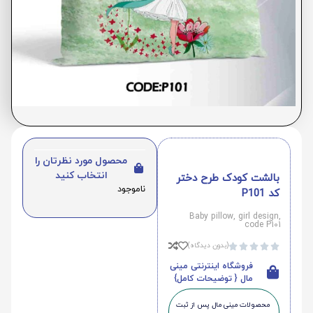
محصول مورد نظرتان را
انتخاب کنید
بالشت کودک طرح دختر
ناموجود
کد P101
Baby pillow, girl design,
code P101
(بدون دیدگاه)





فروشگاه اینترنتی مینی
مال { توضیحات کامل}
محصولات مینی‌ مال پس از ثبت