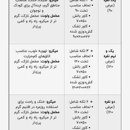
یک نفره
🔹 4 تکه شامل:
میکرو:
سبک، خنک، مناسب
(عرض
▪️ لحاف مناسب
مناطق گرم، ایده‌آل برای کودک
90)
تخت 90
و نوجوان
▪️ کاور بالش
مخمل ولوت:
مخمل نازک، گرم
50×70
تر از میکرو، راه راه و کمی
▪️ کاور تشک
پرزدار
کش‌دوزی شده
22×200×90
یک و
🔹 4 تکه شامل:
میکرو:
تهویه خوب، مناسب
نیم نفره
▪️ لحاف مناسب
اتاق‌های کم‌حرارت
(عرض
تخت 120
مخمل ولوت:
مخمل نازک، گرم
120)
▪️ کاور بالش
تر از میکرو، راه راه و کمی
50×70
پرزدار
▪️ کاور تشک
کش‌دوزی شده
22×200×120
دو نفره
🔹 6 تکه شامل:
میکرو:
خنک و راحت برای
(عرض
▪️ لحاف مناسب
استفاده روزمره در اقلیم گرم
160)
تخت 160
مخمل ولوت:
مخمل نازک، گرم
▪️ کاور بالش
تر از میکرو، راه راه و کمی
50×70
پرزدار
▪️ کاور تشک