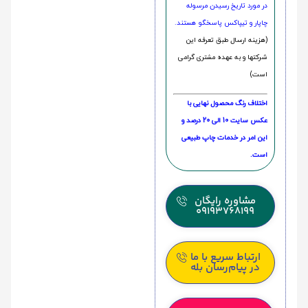
در مورد تاریخ رسیدن مرسوله
چاپار و تیپاکس پاسخگو هستند.
(هزینه ارسال طبق تعرفه این
شرکتها و به عهده مشتری گرامی
است)
اختلاف رنگ محصول نهایی با
عکس سایت 10 الی 20 درصد و
این امر در خدمات چاپ طبیعی
است.
مشاوره رایگان
09193768199
ارتباط سریع با ما
در پیام‌رسان بله