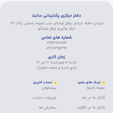
دفتر مرکزی پشتیبانی سایت
خیابان حافظ. خیابان نوفل لوشاتو. جنب کوچه یاسمن. پلاک 72.
مرکز نوآوری نوفل لوشاتو
شماره های تماس
09193768199
09218315396
زمان کاری
شنبه تا چهارشنبه 10 الی 18
(پنج شنبه و جمعه تعطیل)
لینک های مفید
حساب کاربری
نمونه کارها
پیشخوان
کانال ما در بله
جزییات حساب
کانال ما در تلگرام
سفارش ها