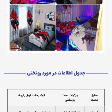
جدول اطلاعات در مورد روتختی
سایز
جزئیات ست
توضیحات نوع پارچه
تخت
روتختی