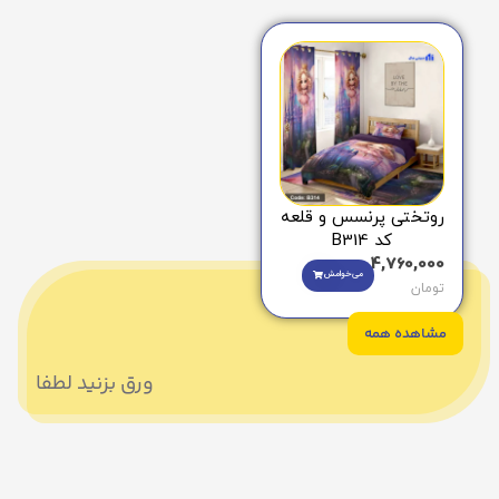
روتختی پرنسس و قلعه
کد B314
4,760,000
می‌خوامش
تومان
مشاهده همه
ورق بزنید لطفا