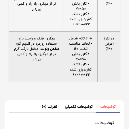
120)
▪️ کاور بالش
تر از میکرو، راه راه و کمی
50×70
پرزدار
▪️ کاور تشک
کش‌دوزی شده
22×200×120
دو نفره
🔹 6 تکه شامل:
میکرو:
خنک و راحت برای
(عرض
▪️ لحاف مناسب
استفاده روزمره در اقلیم گرم
160)
تخت 160
مخمل ولوت:
مخمل نازک، گرم
▪️ کاور بالش
تر از میکرو، راه راه و کمی
50×70
پرزدار
▪️ کاور تشک
کش‌دوزی شده
22×200×160
توضیحات
توضیحات تکمیلی
نظرات (0)
توضیحات