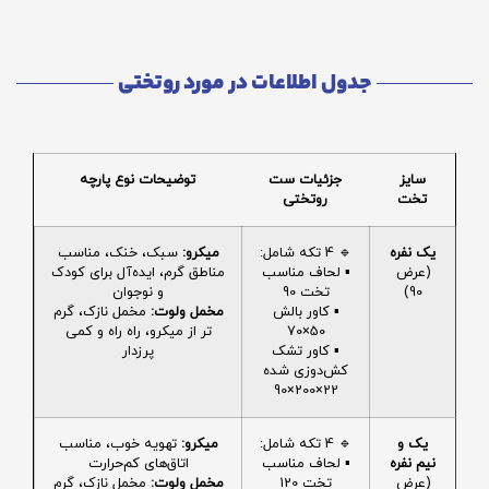
جدول اطلاعات در مورد روتختی
سایز
جزئیات ست
توضیحات نوع پارچه
تخت
روتختی
یک نفره
🔹 4 تکه شامل:
میکرو:
سبک، خنک، مناسب
(عرض
▪️ لحاف مناسب
مناطق گرم، ایده‌آل برای کودک
90)
تخت 90
و نوجوان
▪️ کاور بالش
مخمل ولوت:
مخمل نازک، گرم
50×70
تر از میکرو، راه راه و کمی
▪️ کاور تشک
پرزدار
کش‌دوزی شده
22×200×90
یک و
🔹 4 تکه شامل:
میکرو:
تهویه خوب، مناسب
نیم نفره
▪️ لحاف مناسب
اتاق‌های کم‌حرارت
(عرض
تخت 120
مخمل ولوت:
مخمل نازک، گرم