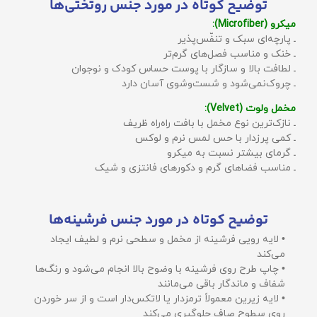
توضیح کوتاه در مورد جنس روتختی‌ها
میکرو (Microfiber):
ـ پارچه‌ای سبک و تنفّس‌پذیر
ـ خنک و مناسب فصل‌های گرم‌تر
ـ لطافت بالا و سازگار با پوست حساس کودک و نوجوان
ـ چروک‌نمی‌شود و شست‌وشوی آسان دارد
مخمل ولوت (Velvet):
ـ نازک‌ترین نوع مخمل با بافت راه‌راه ظریف
ـ کمی پرزدار با حس لمس نرم و لوکس
ـ گرمای بیشتر نسبت به میکرو
ـ مناسب فضاهای گرم و دکورهای فانتزی و شیک
توضیح کوتاه در مورد جنس فرشینه‌ها
• لایه رویی فرشینه از مخمل و سطحی نرم و لطیف ایجاد
می‌کند
• چاپ طرح روی فرشینه با وضوح بالا انجام می‌شود و رنگ‌ها
شفاف و ماندگار باقی می‌مانند
• لایه زیرین معمولاً ترمزدار یا لاتکس‌دار است و از سر خوردن
روی سطوح صاف جلوگیری می‌کند