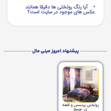
آیا رنگ روتختی ها دقیقا همانند
عکس های موجود در سایت است؟
پیشنهاد امروز مینی مال
روتختی پرنسس و قلعه
کد B314