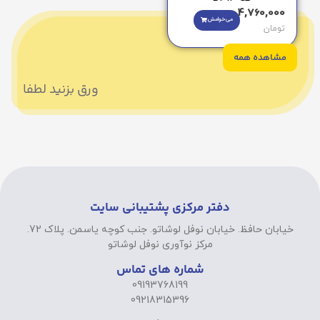
4,760,000
می‌خوامش
تومان
مشاهده همه
ورق بزنید لطفا
دفتر مرکزی پشتیبانی سایت
خیابان حافظ. خیابان نوفل لوشاتو. جنب کوچه یاسمن. پلاک 72.
مرکز نوآوری نوفل لوشاتو
شماره های تماس
09193768199
09218315396