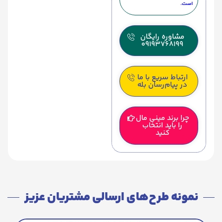
است.
مشاوره رایگان
09193768199
ارتباط سریع با ما
در پیام‌رسان بله
چرا برند مینی مال
را باید انتخاب
کنید
نمونه طرح‌های ارسالی مشتریان عزیز