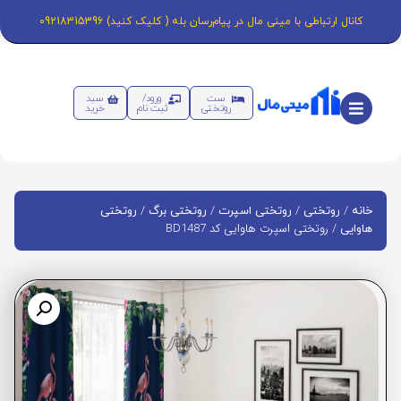
کانال ارتباطی با مینی مال در پیام‌رسان بله ( کلیک کنید) 09218315396
ست
ورود/
سبد
روتختی
ثبت نام
خرید
/
/
/
/
خانه
روتختی
روتختی اسپرت
روتختی برگ
روتختی
/ روتختی اسپرت هاوایی کد BD1487
هاوایی