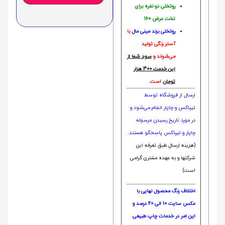
روتختی دو نفره برای
تخت عرض 160
روتختی‌
برند مینی مال
با
آستر رنگی تولید
می‌شوند و
سود شما از
این خدمت 300 هزار
تومان
است.
ارسال از فروشگاه توسط
تیپاکس و چاپار انجام می‌شود و
در مورد تاریخ رسیدن مرسوله
چاپار و تیپاکس پاسخگو هستند.
(هزینه ارسال طبق تعرفه این
شرکتها و به عهده مشتری گرامی
است)
اختلاف رنگ محصول نهایی با
عکس سایت 10 الی 20 درصد و
این امر در خدمات چاپ طبیعی