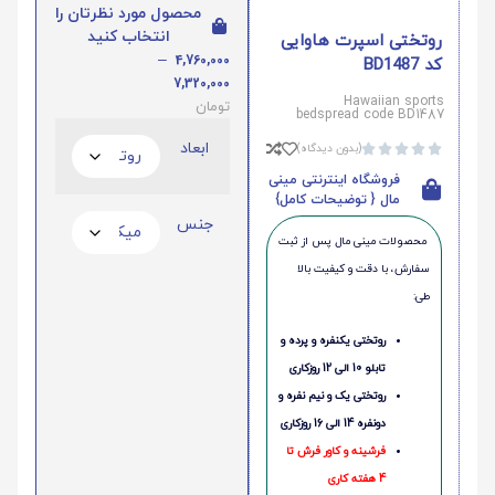
محصول مورد نظرتان را
انتخاب کنید
روتختی اسپرت هاوایی
–
4,760,000
کد BD1487
7,320,000
Hawaiian sports
تومان
bedspread code BD1487
ابعاد
(بدون دیدگاه)





فروشگاه اینترنتی مینی
مال { توضیحات کامل}
جنس
محصولات مینی‌ مال پس از ثبت
سفارش، با دقت و کیفیت بالا
طی:
روتختی یکنفره و پرده و
تابلو 10 الی 12 روزکاری
روتختی یک و نیم نفره و
دونفره 14 الی 16 روزکاری
فرشینه و کاور فرش تا
4 هفته کاری