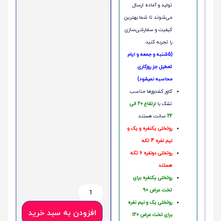
تولید و آماده ارسال
می‌شوند تا شما بهترین
کیفیت و سفارشی‌سازی
را تجربه کنید.
(5شنبه و جمعه و ایام
تعطیل جز روزکاری
محاسبه نمیشود)
کاور کشدوزها مناسب
تشک با ا
رتفاع 20 الی
22
سانت هستند
روتختی یکنفره و یک و
نیم نفره 4 تکه
روتختی دونفره 6 تکه
هستند
روتختی یکنفره برای
تخت عرض 90
روتختی یک و نیم نفره
افزودن به سبد خرید
برای تخت عرض 120