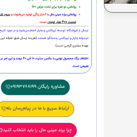
روتختی دو نفره برای تخت عرض 160
روتختی‌
برند مینی مال
با آستر رنگی تولید می‌شوند و
سود شما
خدمت 300 هزار تومان
است.
ارسال از فروشگاه توسط تیپاکس و چاپار انجام می‌شود و در مورد تاری
مرسوله چاپار و تیپاکس پاسخگو هستند.
(هزینه ارسال طبق تعرفه این 
عهده مشتری گرامی است)
اختلاف رنگ محصول نهایی با عکس سایت 10 الی 
طبیعی است.
مشاوره رایگان 09193768199
ارتباط سریع با ما در پیام‌رسان بله
چرا برند مینی مال را باید انتخاب کنید