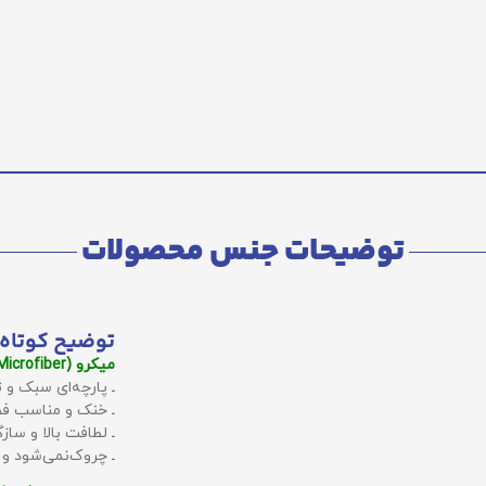
توضیحات جنس محصولات
توضیح کوتاه 
میکرو (Microfiber):
ـ پارچه‌ای سبک و ت
ـ خنک و مناسب فص
ـ لطافت بالا و سا
ـ چروک‌نمی‌شود و