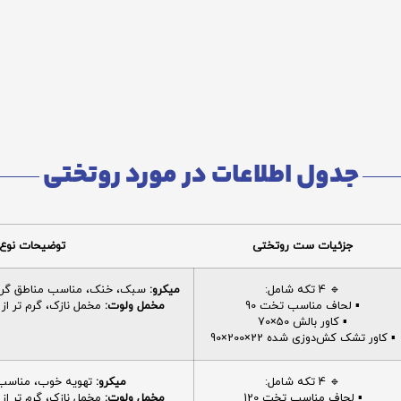
جدول اطلاعات در مورد روتختی
جزئیات ست روتختی
توضیحات نوع 
🔹 4 تکه شامل:
میکرو:
سبک، خنک، مناسب مناطق گرم، 
▪️ لحاف مناسب تخت 90
مخمل ولوت:
مخمل نازک، گرم تر از م
▪️ کاور بالش 50×70
▪️ کاور تشک کش‌دوزی شده 22×200×90
🔹 4 تکه شامل:
میکرو:
تهویه خوب، مناسب ا
▪️ لحاف مناسب تخت 120
مخمل ولوت:
مخمل نازک، گرم تر از م