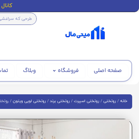
کانال ا
صفحه اصلی
فروشگاه
وبلاگ
تماس
/
/
/
/
/ روتختی 
خانه
روتختی
روتختی اسپرت
روتختی برند
روتختی لویی ویتون