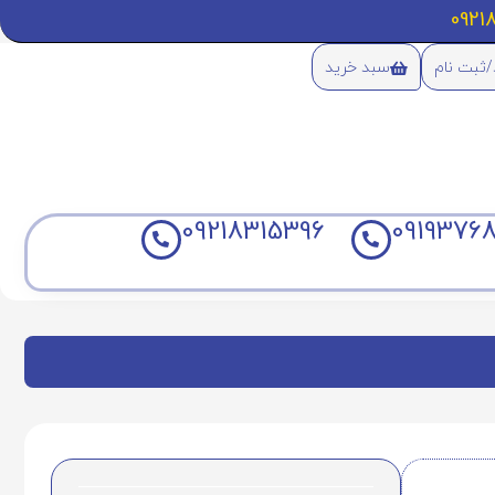
/ثبت نام
سبد خرید
09218315396
09193768