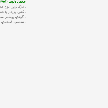
مخمل ولوت (Velvet):
ـ نازک‌ترین نوع مخ
ـ کمی پرزدار با 
ـ گرمای بیشتر نس
ـ مناسب فضاهای گ