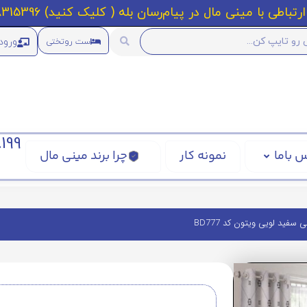
رتباطی با مینی مال در پیام‌رسان بله ( کلیک کنید) 09218315396
ورود
ست روتختی
199
 باما
نمونه کار
چرا برند مینی مال
سفید لویی ویتون کد BD777