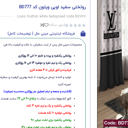
روتختی سفید لویی ویتون کد BD777
Louis Vuitton white bedspread code BD777
(بدون دیدگاه)





فروشگاه اینترنتی مینی مال { توضیحات کامل}
محصولات مینی‌ مال پس از ثبت سفارش، با دقت و کیفیت بالا طی:
روتختی یکنفره و پرده و تابلو 10 الی 12 روزکاری
روتختی یک و نیم نفره و دونفره 14 الی 16 روزکاری
فرشینه و کاور فرش تا 4 هفته کاری
تولید و آماده ارسال می‌شوند تا شما بهترین کیفیت و سفارشی
تجربه کنید.
(5شنبه و جمعه و ایام تعطیل جز روزکاری محاسبه نمیشود)
کاور کشدوزها مناسب تشک با ا
رتفاع 20 الی 22
سانت هستند
روتختی یکنفره و یک و نیم نفره 4 تکه
روتختی دونفره 6 تکه هستند
روتختی یکنفره برای تخت عرض 90
روتختی یک و نیم نفره برای تخت عرض 120