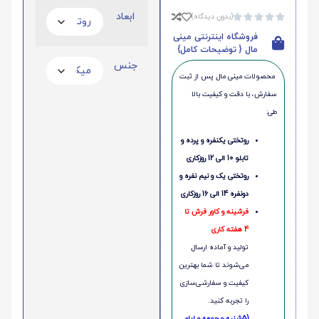
ابعاد
(بدون دیدگاه)





فروشگاه اینترنتی مینی
مال { توضیحات کامل}
جنس
محصولات مینی‌ مال پس از ثبت
سفارش، با دقت و کیفیت بالا
طی:
روتختی یکنفره و پرده و
تابلو 10 الی 12 روزکاری
روتختی یک و نیم نفره و
دونفره 14 الی 16 روزکاری
فرشینه و کاور فرش تا
4 هفته کاری
تولید و آماده ارسال
می‌شوند تا شما بهترین
کیفیت و سفارشی‌سازی
را تجربه کنید.
(5شنبه و جمعه و ایام