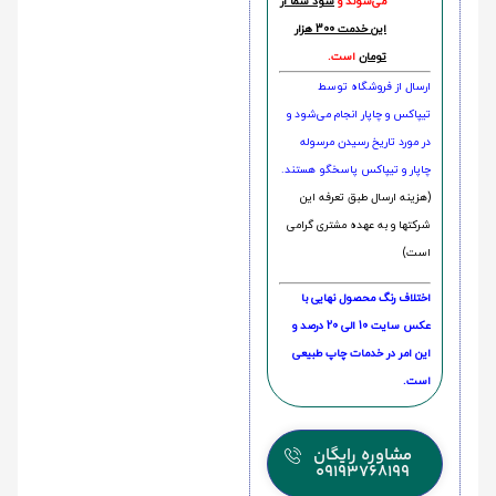
می‌شوند و
سود شما از
این خدمت 300 هزار
تومان
است.
ارسال از فروشگاه توسط
تیپاکس و چاپار انجام می‌شود و
در مورد تاریخ رسیدن مرسوله
چاپار و تیپاکس پاسخگو هستند.
(هزینه ارسال طبق تعرفه این
شرکتها و به عهده مشتری گرامی
است)
اختلاف رنگ محصول نهایی با
عکس سایت 10 الی 20 درصد و
این امر در خدمات چاپ طبیعی
است.
مشاوره رایگان
09193768199