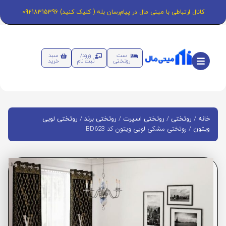
کانال ارتباطی با مینی مال در پیام‌رسان بله ( کلیک کنید) 09218315396
ست
ورود/
سبد
روتختی
ثبت نام
خرید
/
/
/
/
خانه
روتختی
روتختی اسپرت
روتختی برند
روتختی لویی
/ روتختی مشکی لویی ویتون کد BD623
ویتون