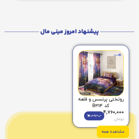
پیشنهاد امروز مینی مال
روتختی پرنسس و قلعه
کد B314
4,760,000
می‌خوامش
تومان
مشاهده همه