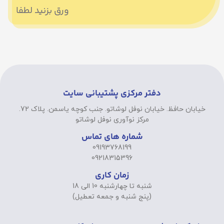
ورق بزنید لطفا
دفتر مرکزی پشتیبانی سایت
خیابان حافظ. خیابان نوفل لوشاتو. جنب کوچه یاسمن. پلاک 72.
مرکز نوآوری نوفل لوشاتو
شماره های تماس
09193768199
09218315396
زمان کاری
شنبه تا چهارشنبه 10 الی 18
(پنج شنبه و جمعه تعطیل)