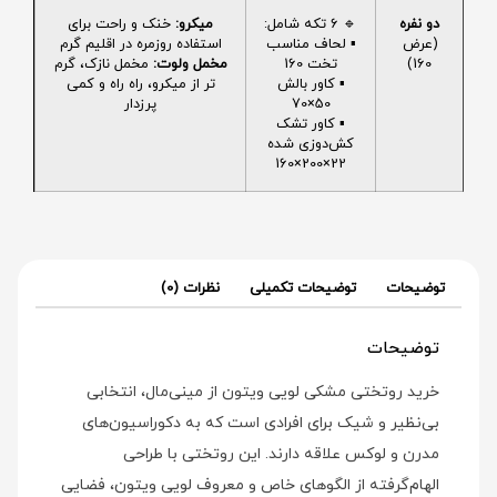
دو نفره
🔹 6 تکه شامل:
میکرو:
خنک و راحت برای
(عرض
▪️ لحاف مناسب
استفاده روزمره در اقلیم گرم
160)
تخت 160
مخمل ولوت:
مخمل نازک، گرم
▪️ کاور بالش
تر از میکرو، راه راه و کمی
50×70
پرزدار
▪️ کاور تشک
کش‌دوزی شده
22×200×160
توضیحات
توضیحات تکمیلی
نظرات (0)
توضیحات
خرید روتختی مشکی لویی ویتون از مینی‌مال، انتخابی
بی‌نظیر و شیک برای افرادی است که به دکوراسیون‌های
مدرن و لوکس علاقه دارند. این روتختی با طراحی
الهام‌گرفته از الگوهای خاص و معروف لویی ویتون، فضایی