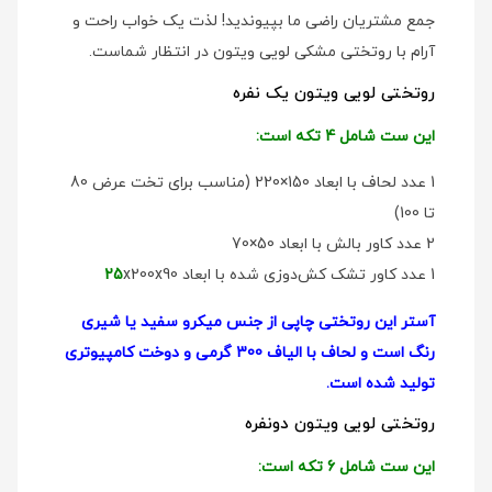
جمع مشتریان راضی ما بپیوندید! لذت یک خواب راحت و
آرام با روتختی مشکی لویی ویتون در انتظار شماست.
روتختی لویی ویتون یک نفره
این ست شامل 4 تکه است:
1 عدد لحاف با ابعاد 150×220 (مناسب برای تخت عرض 80
تا 100)
2 عدد کاور بالش با ابعاد 50×70
1 عدد کاور تشک کش‌دوزی شده با ابعاد
x200x90
25
آستر این روتختی چاپی از جنس میکرو سفید یا شیری
رنگ است و لحاف با الیاف 300 گرمی و دوخت کامپیوتری
تولید شده است.
روتختی لویی ویتون دو‌نفره
این ست شامل 6 تکه است: