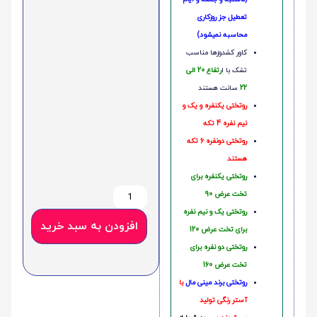
تعطیل جز روزکاری
محاسبه نمیشود)
کاور کشدوزها مناسب
تشک با ا
رتفاع 20 الی
22
سانت هستند
روتختی یکنفره و یک و
نیم نفره 4 تکه
روتختی دونفره 6 تکه
هستند
روتختی یکنفره برای
تخت عرض 90
روتختی یک و نیم نفره
افزودن به سبد خرید
برای تخت عرض 120
روتختی دو نفره برای
تخت عرض 160
روتختی‌
برند مینی مال
با
آستر رنگی تولید