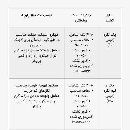
سایز
جزئیات ست
توضیحات نوع پارچه
تخت
روتختی
یک نفره
🔹 4 تکه شامل:
میکرو:
سبک، خنک، مناسب
(عرض
▪️ لحاف مناسب
مناطق گرم، ایده‌آل برای کودک
90)
تخت 90
و نوجوان
▪️ کاور بالش
مخمل ولوت:
مخمل نازک، گرم
50×70
تر از میکرو، راه راه و کمی
▪️ کاور تشک
پرزدار
کش‌دوزی شده
22×200×90
یک و
🔹 4 تکه شامل:
میکرو:
تهویه خوب، مناسب
نیم نفره
▪️ لحاف مناسب
اتاق‌های کم‌حرارت
(عرض
تخت 120
مخمل ولوت:
مخمل نازک، گرم
120)
▪️ کاور بالش
تر از میکرو، راه راه و کمی
50×70
پرزدار
▪️ کاور تشک
کش‌دوزی شده
22×200×120