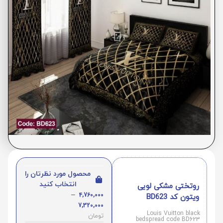
محصول مورد نظرتان را
انتخاب کنید
روتختی مشکی لویی
–
4,760,000
ویتون کد BD623
7,320,000
Louis Vuitton black
تومان
bedspread code BD623