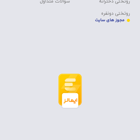
روتختی دخترانه
سوالات متداول
روتختی دونفره
مجوز های سایت