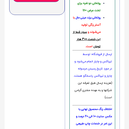
روتختی دو نفره برای
تخت عرض 160
روتختی‌
برند مینی مال
با
آستر رنگی تولید
می‌شوند و
سود شما از
این خدمت 300 هزار
تومان
است.
ارسال از فروشگاه توسط
تیپاکس و چاپار انجام می‌شود و
در مورد تاریخ رسیدن مرسوله
چاپار و تیپاکس پاسخگو هستند.
(هزینه ارسال طبق تعرفه این
شرکتها و به عهده مشتری گرامی
است)
اختلاف رنگ محصول نهایی با
عکس سایت 10 الی 20 درصد و
این امر در خدمات چاپ طبیعی