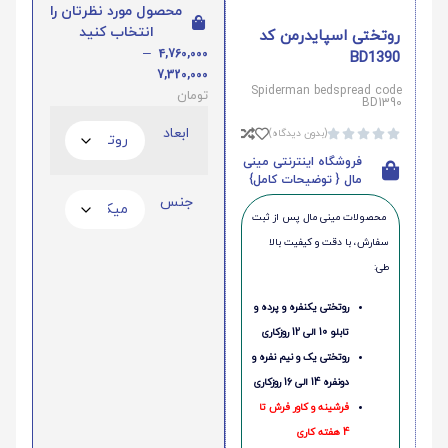
محصول مورد نظرتان را
انتخاب کنید
روتختی اسپایدرمن کد
–
4,760,000
BD1390
7,320,000
Spiderman bedspread code
تومان
BD1390
ابعاد
(بدون دیدگاه)





فروشگاه اینترنتی مینی
مال { توضیحات کامل}
جنس
محصولات مینی‌ مال پس از ثبت
سفارش، با دقت و کیفیت بالا
طی:
روتختی یکنفره و پرده و
تابلو 10 الی 12 روزکاری
روتختی یک و نیم نفره و
دونفره 14 الی 16 روزکاری
فرشینه و کاور فرش تا
4 هفته کاری