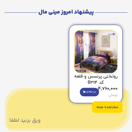
پیشنهاد امروز مینی مال
روتختی پرنسس و قلعه
کد B314
4,760,000
می‌خوامش
تومان
مشاهده همه
ورق بزنید لطفا