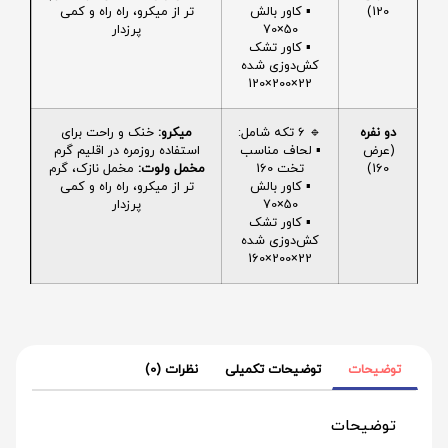
120)
▪️ کاور بالش
تر از میکرو، راه راه و کمی
50×70
پرزدار
▪️ کاور تشک
کش‌دوزی شده
22×200×120
دو نفره
🔹 6 تکه شامل:
میکرو:
خنک و راحت برای
(عرض
▪️ لحاف مناسب
استفاده روزمره در اقلیم گرم
160)
تخت 160
مخمل ولوت:
مخمل نازک، گرم
▪️ کاور بالش
تر از میکرو، راه راه و کمی
50×70
پرزدار
▪️ کاور تشک
کش‌دوزی شده
22×200×160
توضیحات
توضیحات تکمیلی
نظرات (0)
توضیحات