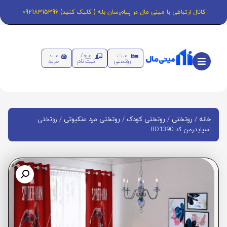
کانال ارتباطی با مینی مال در پیام‌رسان بله ( کلیک کنید) 09218315396
ست
ورود/
سبد
روتختی
ثبت نام
خرید
/
/
/
/ روتختی
خانه
روتختی
روتختی کودک
روتختی مرد عنکبوتی
اسپایدرمن کد BD1390