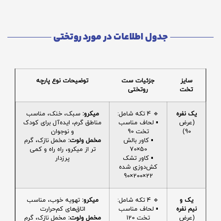
جدول اطلاعات در مورد روتختی
سایز
جزئیات ست
توضیحات نوع پارچه
تخت
روتختی
یک نفره
🔹 4 تکه شامل:
میکرو:
سبک، خنک، مناسب
(عرض
▪️ لحاف مناسب
مناطق گرم، ایده‌آل برای کودک
90)
تخت 90
و نوجوان
▪️ کاور بالش
مخمل ولوت:
مخمل نازک، گرم
50×70
تر از میکرو، راه راه و کمی
▪️ کاور تشک
پرزدار
کش‌دوزی شده
22×200×90
یک و
🔹 4 تکه شامل:
میکرو:
تهویه خوب، مناسب
نیم نفره
▪️ لحاف مناسب
اتاق‌های کم‌حرارت
(عرض
تخت 120
مخمل ولوت:
مخمل نازک، گرم