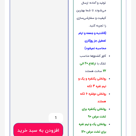
تولید و آماده ارسال
می‌شوند تا شما بهترین
کیفیت و سفارشی‌سازی
را تجربه کنید.
(5شنبه و جمعه و ایام
تعطیل جز روزکاری
محاسبه نمیشود)
کاور کشدوزها مناسب
تشک با ا
رتفاع 20 الی
22
سانت هستند
روتختی یکنفره و یک و
نیم نفره 4 تکه
روتختی دونفره 6 تکه
هستند
روتختی یکنفره برای
تخت عرض 90
روتختی یک و نیم نفره
افزودن به سبد خرید
برای تخت عرض 120