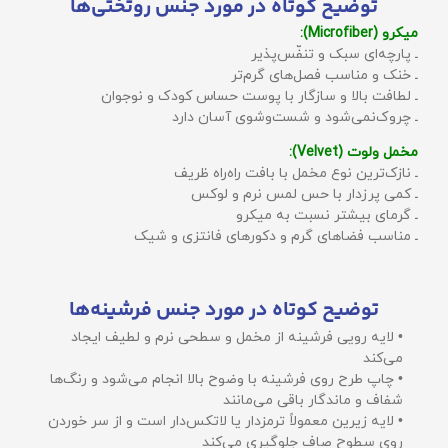
توضیح کوتاه در مورد جنس روتختی‌ها
میکرو (Microfiber):
ـ پارچه‌ای سبک و تنفّس‌پذیر
ـ خنک و مناسب فصل‌های گرم‌تر
ـ لطافت بالا و سازگار با پوست حساس کودک و نوجوان
ـ چروک‌نمی‌شود و شست‌وشوی آسان دارد
مخمل ولوت (Velvet):
ـ نازک‌ترین نوع مخمل با بافت راه‌راه ظریف
ـ کمی پرزدار با حس لمس نرم و لوکس
ـ گرمای بیشتر نسبت به میکرو
ـ مناسب فضاهای گرم و دکورهای فانتزی و شیک
توضیح کوتاه در مورد جنس فرشینه‌ها
• لایه رویی فرشینه از مخمل و سطحی نرم و لطیف ایجاد
می‌کند
• چاپ طرح روی فرشینه با وضوح بالا انجام می‌شود و رنگ‌ها
شفاف و ماندگار باقی می‌مانند
• لایه زیرین معمولاً ترمزدار یا لاتکس‌دار است و از سر خوردن
روی سطوح صاف جلوگیری می‌کند