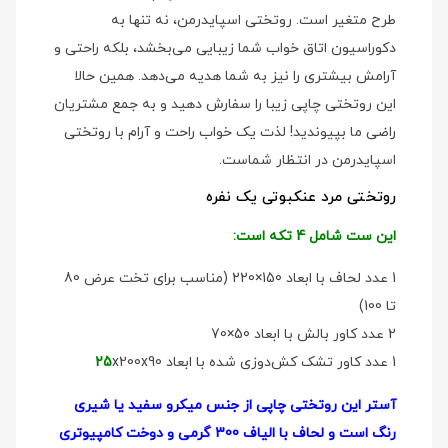
طرح متغیر است. روتختی اسپایدرمن، نه تنها به
دکوراسیون اتاق خواب شما زیبایی می‌بخشد، بلکه راحتی و
آرامش بیشتری را نیز به شما هدیه می‌دهد. همین حالا
این روتختی چاپی زیبا را سفارش دهید و به جمع مشتریان
راضی ما بپیوندید! لذت یک خواب راحت و آرام با روتختی
اسپایدرمن در انتظار شماست.
روتختی مرد عنکبوتی یک نفره
این ست شامل 4 تکه است:
1 عدد لحاف با ابعاد 150×220 (مناسب برای تخت عرض 80
تا 100)
2 عدد کاور بالش با ابعاد 50×70
1 عدد کاور تشک کش‌دوزی شده با ابعاد
x200x90
25
آستر این روتختی چاپی از جنس میکرو سفید یا شیری
رنگ است و لحاف با الیاف 300 گرمی و دوخت کامپیوتری