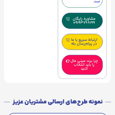
است.
مشاوره رایگان
09193768199
ارتباط سریع با ما
در پیام‌رسان بله
چرا برند مینی مال
را باید انتخاب
کنید
نمونه طرح‌های ارسالی مشتریان عزیز