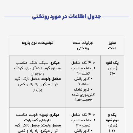
جدول اطلاعات در مورد روتختی
سایز
جزئیات ست
توضیحات نوع پارچه
تخت
روتختی
یک نفره
🔹 4 تکه شامل:
میکرو:
سبک، خنک، مناسب
(عرض
▪️ لحاف مناسب
مناطق گرم، ایده‌آل برای کودک
90)
تخت 90
و نوجوان
▪️ کاور بالش
مخمل ولوت:
مخمل نازک، گرم
50×70
تر از میکرو، راه راه و کمی
▪️ کاور تشک
پرزدار
کش‌دوزی شده
22×200×90
یک و
🔹 4 تکه شامل:
میکرو:
تهویه خوب، مناسب
نیم نفره
▪️ لحاف مناسب
اتاق‌های کم‌حرارت
(عرض
تخت 120
مخمل ولوت:
مخمل نازک، گرم
120)
▪️ کاور بالش
تر از میکرو، راه راه و کمی