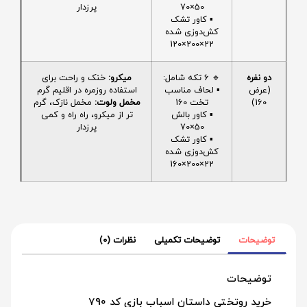
50×70
پرزدار
▪️ کاور تشک
کش‌دوزی شده
22×200×120
دو نفره
🔹 6 تکه شامل:
میکرو:
خنک و راحت برای
(عرض
▪️ لحاف مناسب
استفاده روزمره در اقلیم گرم
160)
تخت 160
مخمل ولوت:
مخمل نازک، گرم
▪️ کاور بالش
تر از میکرو، راه راه و کمی
50×70
پرزدار
▪️ کاور تشک
کش‌دوزی شده
22×200×160
توضیحات
توضیحات تکمیلی
نظرات (0)
توضیحات
خرید روتختی داستان اسباب بازی کد 790