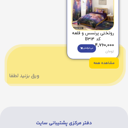
روتختی پرنسس و قلعه
کد B314
4,760,000
می‌خوامش
تومان
مشاهده همه
ورق بزنید لطفا
دفتر مرکزی پشتیبانی سایت