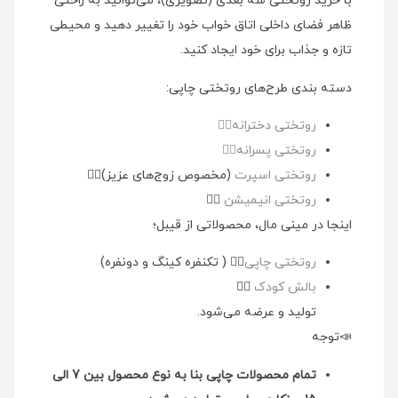
با خرید روتختی سه بعدی (تصویری)، می‌توانید به راحتی
ظاهر فضای داخلی اتاق خواب خود را تغییر دهید و محیطی
تازه و جذاب برای خود ایجاد کنید.
دسته بندی طرح‌های روتختی چاپی:
روتختی دخترانه👉🏻
روتختی پسرانه👉🏻
روتختی اسپرت
(مخصوص زوج‌های عزیز)👉🏻
روتختی انیمیشن
👉🏻
اینجا در مینی مال، محصولاتی از قیبل؛
روتختی چاپی
👉🏻 ( تکنفره کینگ و دونفره)
بالش کودک
👉🏻
تولید و عرضه می‌شود.
📣توجه
تمام محصولات چاپی بنا به نوع محصول بین 7 الی