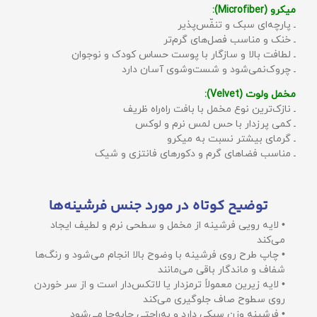
میکرو (Microfiber):
ـ پارچه‌ای سبک و تنفّس‌پذیر
ـ خنک و مناسب فصل‌های گرم‌تر
ـ لطافت بالا و سازگار با پوست حساس کودک و نوجوان
ـ چروک‌نمی‌شود و شست‌وشوی آسان دارد
مخمل ولوت (Velvet):
ـ نازک‌ترین نوع مخمل با بافت راه‌راه ظریف
ـ کمی پرزدار با حس لمس نرم و لوکس
ـ گرمای بیشتر نسبت به میکرو
ـ مناسب فضاهای گرم و دکورهای فانتزی و شیک
توضیح کوتاه در مورد جنس فرشینه‌ها
• لایه رویی فرشینه از مخمل و سطحی نرم و لطیف ایجاد
می‌کند
• چاپ طرح روی فرشینه با وضوح بالا انجام می‌شود و رنگ‌ها
شفاف و ماندگار باقی می‌مانند
• لایه زیرین معمولاً ترمزدار یا لاتکس‌دار است و از سر خوردن
روی سطوح صاف جلوگیری می‌کند
• فرشینه وزن سبکی دارد و به‌راحتی جابه‌جا می‌شود