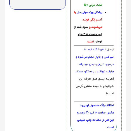
تخت عرض 160
روتختی‌
برند مینی مال
با
آستر رنگی تولید
می‌شوند و
سود شما از
این خدمت 300 هزار
تومان
است.
ارسال از فروشگاه توسط
تیپاکس و چاپار انجام می‌شود و
در مورد تاریخ رسیدن مرسوله
چاپار و تیپاکس پاسخگو هستند.
(هزینه ارسال طبق تعرفه این
شرکتها و به عهده مشتری گرامی
است)
اختلاف رنگ محصول نهایی با
عکس سایت 10 الی 20 درصد و
این امر در خدمات چاپ طبیعی
است.