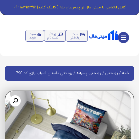
کانال ارتباطی با مینی مال در پیام‌رسان بله ( کلیک کنید) 09218315396
ست
ورود/
سبد
روتختی
ثبت نام
خرید
/
/
/ روتختی داستان اسباب بازی کد 790
خانه
روتختی
روتختی پسرانه