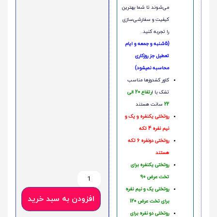
می‌شوند تا شما بهترین
کیفیت و سفارشی‌سازی
را تجربه کنید.
(5شنبه و جمعه و ایام
تعطیل جز روزکاری
محاسبه نمیشود)
کاور کشدوزها مناسب
تشک با ا
رتفاع 20 الی
22
سانت هستند
روتختی یکنفره و یک و
نیم نفره 4 تکه
روتختی دونفره 6 تکه
هستند
روتختی یکنفره برای
تخت عرض 90
روتختی یک و نیم نفره
افزودن به سبد خرید
برای تخت عرض 120
روتختی دو نفره برای