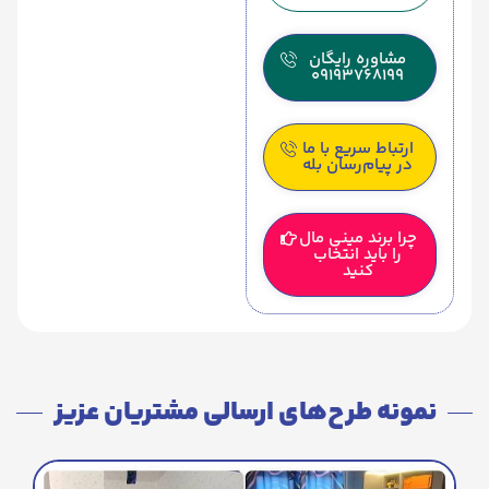
مشاوره رایگان
09193768199
ارتباط سریع با ما
در پیام‌رسان بله
چرا برند مینی مال
را باید انتخاب
کنید
نمونه طرح‌های ارسالی مشتریان عزیز