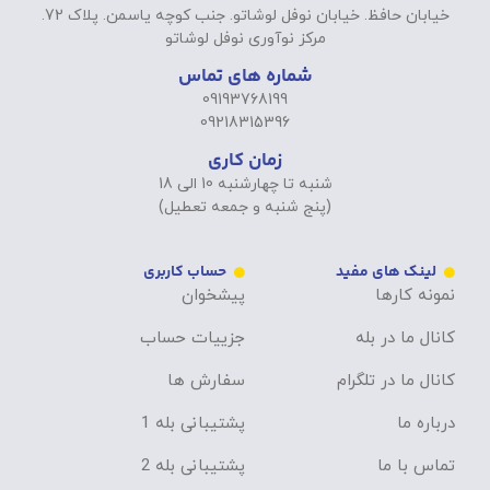
خیابان حافظ. خیابان نوفل لوشاتو. جنب کوچه یاسمن. پلاک 72.
مرکز نوآوری نوفل لوشاتو
شماره های تماس
09193768199
09218315396
زمان کاری
شنبه تا چهارشنبه 10 الی 18
(پنج شنبه و جمعه تعطیل)
لینک های مفید
حساب کاربری
نمونه کارها
پیشخوان
کانال ما در بله
جزییات حساب
کانال ما در تلگرام
سفارش ها
درباره ما
پشتیبانی بله 1
تماس با ما
پشتیبانی بله 2