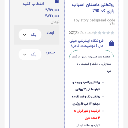
انتخاب کنید
روتختی داستان اسباب
–
4,760,000
بازی کد 790
7,320,000
Toy story bedspread code
تومان
790
ابعاد
(بدون دیدگاه)





فروشگاه اینترنتی مینی
مال { توضیحات کامل}
جنس
محصولات مینی‌ مال پس از ثبت
سفارش، با دقت و کیفیت بالا
طی:
روتختی یکنفره و پرده و
تابلو 10 الی 12 روزکاری
روتختی یک و نیم نفره و
دونفره 14 الی 16 روزکاری
فرشینه و کاور فرش تا
4 هفته کاری
تولید و آماده ارسال