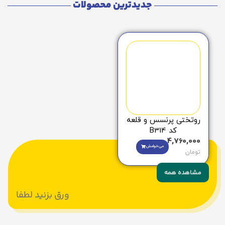
جدیدترین محصولات
روتختی پرنسس و قلعه
کد B314
4,760,000
می‌خوامش
تومان
مشاهده همه
ورق بزنید لطفا