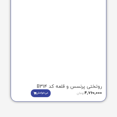
روتختی پرنسس و قلعه کد B314
4,760,000
می‌خوامش
تومان