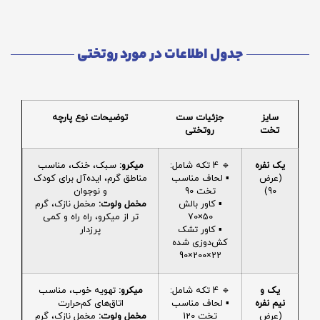
جدول اطلاعات در مورد روتختی
سایز
جزئیات ست
توضیحات نوع پارچه
تخت
روتختی
یک نفره
🔹 4 تکه شامل:
میکرو:
سبک، خنک، مناسب
(عرض
▪️ لحاف مناسب
مناطق گرم، ایده‌آل برای کودک
90)
تخت 90
و نوجوان
▪️ کاور بالش
مخمل ولوت:
مخمل نازک، گرم
50×70
تر از میکرو، راه راه و کمی
▪️ کاور تشک
پرزدار
کش‌دوزی شده
22×200×90
یک و
🔹 4 تکه شامل:
میکرو:
تهویه خوب، مناسب
نیم نفره
▪️ لحاف مناسب
اتاق‌های کم‌حرارت
(عرض
تخت 120
مخمل ولوت:
مخمل نازک، گرم