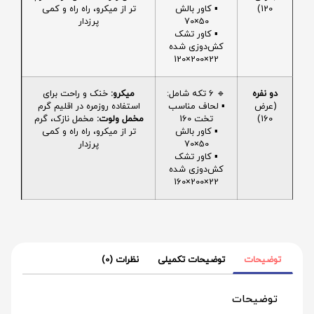
120)
▪️ کاور بالش
تر از میکرو، راه راه و کمی
50×70
پرزدار
▪️ کاور تشک
کش‌دوزی شده
22×200×120
دو نفره
🔹 6 تکه شامل:
میکرو:
خنک و راحت برای
(عرض
▪️ لحاف مناسب
استفاده روزمره در اقلیم گرم
160)
تخت 160
مخمل ولوت:
مخمل نازک، گرم
▪️ کاور بالش
تر از میکرو، راه راه و کمی
50×70
پرزدار
▪️ کاور تشک
کش‌دوزی شده
22×200×160
توضیحات
توضیحات تکمیلی
نظرات (0)
توضیحات