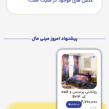
عکس های موجود در سایت است؟
پیشنهاد امروز مینی مال
روتختی پرنسس و قلعه
کد B314
4,760,000
می‌خوامش
تومان