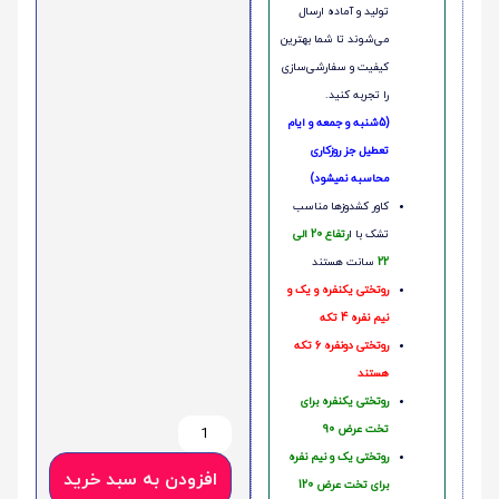
تولید و آماده ارسال
می‌شوند تا شما بهترین
کیفیت و سفارشی‌سازی
را تجربه کنید.
(5شنبه و جمعه و ایام
تعطیل جز روزکاری
محاسبه نمیشود)
کاور کشدوزها مناسب
تشک با ا
رتفاع 20 الی
22
سانت هستند
روتختی یکنفره و یک و
نیم نفره 4 تکه
روتختی دونفره 6 تکه
هستند
روتختی یکنفره برای
تخت عرض 90
روتختی یک و نیم نفره
افزودن به سبد خرید
برای تخت عرض 120