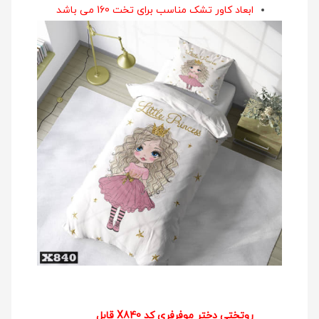
ابعاد کاور تشک مناسب برای تخت 160 می باشد
روتختی دختر موفرفری کد X840 قابل