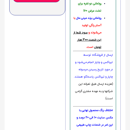
روتختی دو نفره برای
تخت عرض 160
روتختی‌
برند مینی مال
با
آستر رنگی تولید
می‌شوند و
سود شما از
این خدمت 300 هزار
تومان
است.
ارسال از فروشگاه توسط
تیپاکس و چاپار انجام می‌شود و
در مورد تاریخ رسیدن مرسوله
چاپار و تیپاکس پاسخگو هستند.
(هزینه ارسال طبق تعرفه این
شرکتها و به عهده مشتری گرامی
است)
اختلاف رنگ محصول نهایی با
عکس سایت 10 الی 20 درصد و
این امر در خدمات چاپ طبیعی