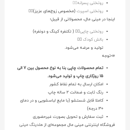
روتختی پسرانه👉🏻
روتختی اسپرت
(مخصوص زوج‌های عزیز)👉🏻
اینجا در مینی مال، محصولاتی از قیبل؛
روتختی چاپی
👉🏻 ( تکنفره کینگ و دونفره)
بالش کودک
👉🏻
تولید و عرضه می‌شود.
📣توجه
تمام محصولات چاپی بنا به نوع محصول بین 7 الی
15 روزکاری چاپ و تولید می‌شود.
امکان ارسال به تمام نقاط کشور
رنگ ثابت و ضمانت 2 ساله چاپ
کاملا قابل شستشو (با مایع لباسشویی و در دمای
30 درجه)
ثبت سفارش و تحویل بصورت غیرحضوری
فروشگاه اینترنتی مینی مال مجموعه‌ای از
هلدینگ مینی