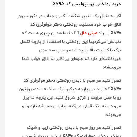
خرید روتختی پرسپولیس کد X795
اگر به دنبال یک تغییر شگفت‌انگیز و جذاب در دکوراسیون
اتاق خواب خود هستید،
روتختی دختر موفرفری کد
X840
از برند
مینی مال
👉🏻 دقیقا همون چیزی هست که
دنبالش می‌گردید! این روتختی با استفاده از پارچه تنسل
ترک با کیفیت بالا تولید شده و چاپ سه‌بعدی
خیره‌کننده‌ای داره که جلوه‌ای بی‌نظیر به اتاق خواب شما
می‌بخشه.
تصور کنید هر صبح با دیدن
روتختی دختر موفرفری کد
X840
که از جنس پارچه میکرو ترک ساخته شده، روزتون
رو با حس طراوت و انرژی شروع کنید. این پارچه نه پرز
می‌ده و نه رنگ قاطی می‌کنه، بنابراین همیشه تازه و نو
می‌مونه.
تصور کنید هر روز صبح با دیدن روتختی زیبا و شیک
روتختی دختر موفرفری کد X840
از خواب بیدار شوید و