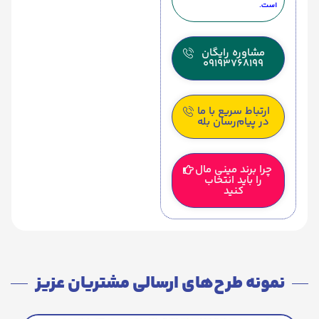
است.
مشاوره رایگان
09193768199
ارتباط سریع با ما
در پیام‌رسان بله
چرا برند مینی مال
را باید انتخاب
کنید
نمونه طرح‌های ارسالی مشتریان عزیز