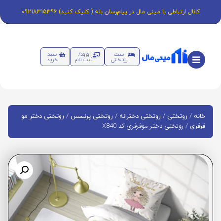
کانال ارتباطی با مینی مال در پیام‌رسان بله ( کلیک کنید) 09218315396
ست
ورود/
سبد
روتختی
ثبت نام
خرید
/
/
/
/
خانه
روتختی
روتختی دخترانه
روتختی پرنسس
روتختی دختر مو
/ روتختی دختر موفرفری کد X840
فرفری