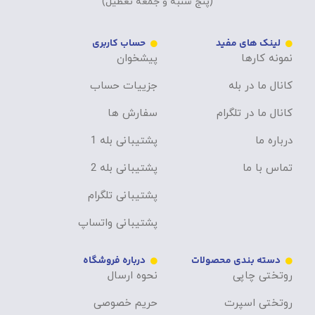
(پنج شنبه و جمعه تعطیل)
لینک های مفید
حساب کاربری
نمونه کارها
پیشخوان
کانال ما در بله
جزییات حساب
کانال ما در تلگرام
سفارش ها
درباره ما
پشتیبانی بله 1
تماس با ما
پشتیبانی بله 2
پشتیبانی تلگرام
پشتیبانی واتساپ
دسته بندی محصولات
درباره فروشگاه
روتختی چاپی
نحوه ارسال
روتختی اسپرت
حریم خصوصی