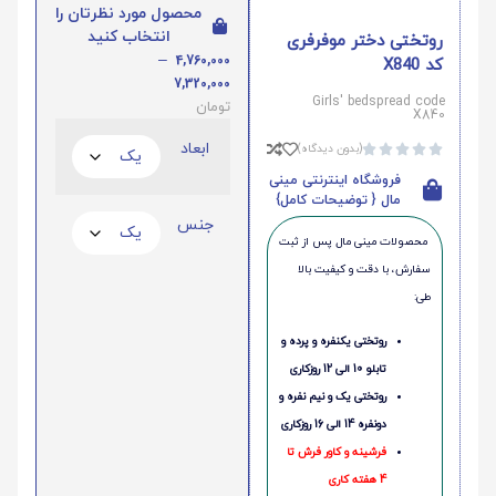
محصول مورد نظرتان را
انتخاب کنید
روتختی دختر موفرفری
–
4,760,000
کد X840
7,320,000
Girls' bedspread code
تومان
X840
ابعاد
(بدون دیدگاه)





فروشگاه اینترنتی مینی
مال { توضیحات کامل}
جنس
محصولات مینی‌ مال پس از ثبت
سفارش، با دقت و کیفیت بالا
طی:
روتختی یکنفره و پرده و
تابلو 10 الی 12 روزکاری
روتختی یک و نیم نفره و
دونفره 14 الی 16 روزکاری
فرشینه و کاور فرش تا
4 هفته کاری