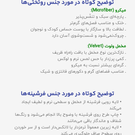
توضیح کوتاه در مورد جنس روتختی‌ها
میکرو (Microfiber):
ـ پارچه‌ای سبک و تنفّس‌پذیر
ـ خنک و مناسب فصل‌های گرم‌تر
ـ لطافت بالا و سازگار با پوست حساس کودک و نوجوان
ـ چروک‌نمی‌شود و شست‌وشوی آسان دارد
مخمل ولوت (Velvet):
ـ نازک‌ترین نوع مخمل با بافت راه‌راه ظریف
ـ کمی پرزدار با حس لمس نرم و لوکس
ـ گرمای بیشتر نسبت به میکرو
ـ مناسب فضاهای گرم و دکورهای فانتزی و شیک
توضیح کوتاه در مورد جنس فرشینه‌ها
• لایه رویی فرشینه از مخمل و سطحی نرم و لطیف ایجاد
می‌کند
• چاپ طرح روی فرشینه با وضوح بالا انجام می‌شود و رنگ‌ها
شفاف و ماندگار باقی می‌مانند
• لایه زیرین معمولاً ترمزدار یا لاتکس‌دار است و از سر خوردن
روی سطوح صاف جلوگیری می‌کند