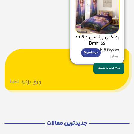
روتختی پرنسس و قلعه
کد B314
4,760,000
می‌خوامش
تومان
مشاهده همه
ورق بزنید لطفا
جدیدترین مقالات