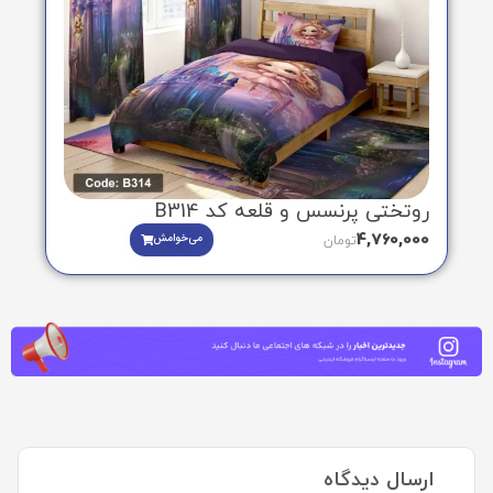
روتختی پرنسس و قلعه کد B314
4,760,000
می‌خوامش
تومان
ارسال دیدگاه