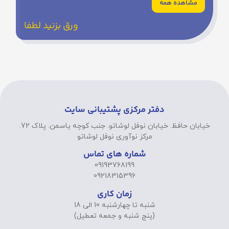
مشاهده همه
ورق بزنید لطفا
دفتر مرکزی پشتیبانی سایت
خیابان حافظ. خیابان نوفل لوشاتو. جنب کوچه یاسمن. پلاک 72.
مرکز نوآوری نوفل لوشاتو
شماره های تماس
09193768199
09218315396
زمان کاری
شنبه تا چهارشنبه 10 الی 18
(پنج شنبه و جمعه تعطیل)