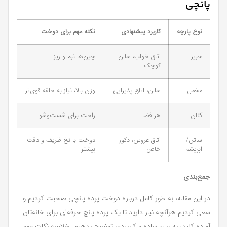
پانچی
نوع پارچه
کاربرد پیشنهادی
نکته مهم برای دوخت
حریر
اتاق خواب، سالن
چین‌ها نرم و ریز
کوچک
مخمل
سالن، اتاق پذیرایی
وزن بالا، نیاز به حلقه قوی‌تر
کتان
هر فضا
راحت برای شست‌وشو
ساتن/
اتاق عروس، دکور
دوخت با نخ ظریف و دقت
ابریشم
خاص
بیشتر
جمع‌بندی
در این مقاله، به طور کامل درباره دوخت پرده پانچی صحبت کردیم و
سعی کردیم هرآنچه نیاز دارید تا یک پرده پانچ حرفه‌ای برای خانه‌تان
آماده کنید، به زبان ساده و کاربردی توضیح بدهیم. خلاصه نکات مهم