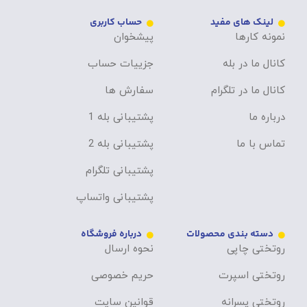
لینک های مفید
حساب کاربری
نمونه کارها
پیشخوان
کانال ما در بله
جزییات حساب
کانال ما در تلگرام
سفارش ها
درباره ما
پشتیبانی بله 1
تماس با ما
پشتیبانی بله 2
پشتیبانی تلگرام
پشتیبانی واتساپ
دسته بندی محصولات
درباره فروشگاه
روتختی چاپی
نحوه ارسال
روتختی اسپرت
حریم خصوصی
روتختی پسرانه
قوانین سایت