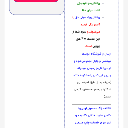
روتختی دو نفره برای
تخت عرض 160
روتختی‌
برند مینی مال
با
آستر رنگی تولید
می‌شوند و
سود شما از
این خدمت 300 هزار
تومان
است.
ارسال از فروشگاه توسط
تیپاکس و چاپار انجام می‌شود و
در مورد تاریخ رسیدن مرسوله
چاپار و تیپاکس پاسخگو هستند.
(هزینه ارسال طبق تعرفه این
شرکتها و به عهده مشتری گرامی
است)
اختلاف رنگ محصول نهایی با
عکس سایت 10 الی 20 درصد و
این امر در خدمات چاپ طبیعی