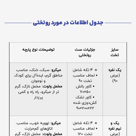
جدول اطلاعات در مورد روتختی
سایز
جزئیات ست
توضیحات نوع پارچه
تخت
روتختی
یک نفره
🔹 4 تکه شامل:
میکرو:
سبک، خنک، مناسب
(عرض
▪️ لحاف مناسب
مناطق گرم، ایده‌آل برای کودک
90)
تخت 90
و نوجوان
▪️ کاور بالش
مخمل ولوت:
مخمل نازک، گرم
50×70
تر از میکرو، راه راه و کمی
▪️ کاور تشک
پرزدار
کش‌دوزی شده
22×200×90
یک و
🔹 4 تکه شامل:
میکرو:
تهویه خوب، مناسب
نیم نفره
▪️ لحاف مناسب
اتاق‌های کم‌حرارت
(عرض
تخت 120
مخمل ولوت:
مخمل نازک، گرم