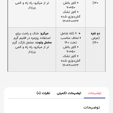
120)
▪️ کاور بالش
تر از میکرو، راه راه و کمی
50×70
پرزدار
▪️ کاور تشک
کش‌دوزی شده
22×200×120
دو نفره
🔹 6 تکه شامل:
میکرو:
خنک و راحت برای
(عرض
▪️ لحاف مناسب
استفاده روزمره در اقلیم گرم
160)
تخت 160
مخمل ولوت:
مخمل نازک، گرم
▪️ کاور بالش
تر از میکرو، راه راه و کمی
50×70
پرزدار
▪️ کاور تشک
کش‌دوزی شده
22×200×160
توضیحات
توضیحات تکمیلی
نظرات (0)
توضیحات