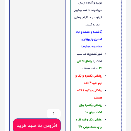
تولید و آماده ارسال
می‌شوند تا شما بهترین
کیفیت و سفارشی‌سازی
را تجربه کنید.
(5شنبه و جمعه و ایام
تعطیل جز روزکاری
محاسبه نمیشود)
کاور کشدوزها مناسب
تشک با ا
رتفاع 20 الی
22
سانت هستند
روتختی یکنفره و یک و
نیم نفره 4 تکه
روتختی دونفره 6 تکه
هستند
روتختی یکنفره برای
تخت عرض 90
روتختی یک و نیم نفره
افزودن به سبد خرید
برای تخت عرض 120