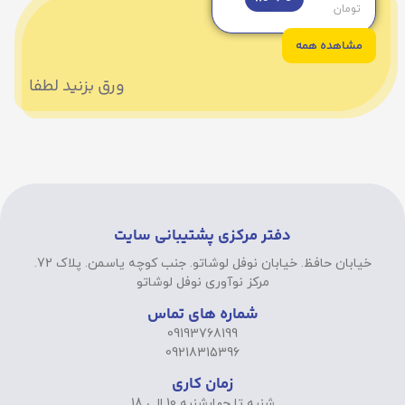
تومان
مشاهده همه
ورق بزنید لطفا
دفتر مرکزی پشتیبانی سایت
خیابان حافظ. خیابان نوفل لوشاتو. جنب کوچه یاسمن. پلاک 72.
مرکز نوآوری نوفل لوشاتو
شماره های تماس
09193768199
09218315396
زمان کاری
شنبه تا چهارشنبه 10 الی 18