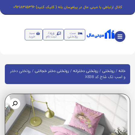
کانال ارتباطی با مینی مال در پیام‌رسان بله ( کلیک کنید) 09218315396
ست
ورود/
سبد
روتختی
ثبت نام
خرید
/
/
/
/ روتختی دختر
خانه
روتختی
روتختی دخترانه
روتختی دختر خجالتی
و اسب تک شاخ کد X838