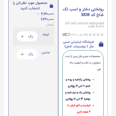
محصول مورد نظرتان را
انتخاب کنید
روتختی دختر و اسب تک
–
4,760,000
شاخ کد X838
7,320,000
Girl and unicorn bedspread
تومان
code X838
ابعاد
(بدون دیدگاه)





فروشگاه اینترنتی مینی
مال { توضیحات کامل}
جنس
محصولات مینی‌ مال پس از ثبت
سفارش، با دقت و کیفیت بالا
طی:
روتختی یکنفره و پرده و
تابلو 10 الی 12 روزکاری
روتختی یک و نیم نفره و
دونفره 14 الی 16 روزکاری
فرشینه و کاور فرش تا
4 هفته کاری