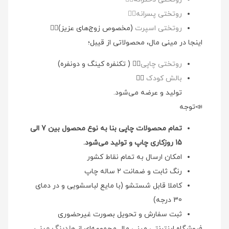
روتختی پسرانه👉🏻
روتختی اسپرت
(مخصوص زوج‌های عزیز)👉🏻
اینجا در مینی مال، محصولاتی از قیبل؛
روتختی چاپی
👉🏻 ( تکنفره کینگ و دونفره)
بالش کودک
👉🏻
تولید و عرضه می‌شود.
📣توجه
تمام محصولات چاپی بنا به نوع محصول بین 7 الی
15 روزکاری چاپ و تولید می‌شود.
امکان ارسال به تمام نقاط کشور
رنگ ثابت و ضمانت 2 ساله چاپ
کاملا قابل شستشو (با مایع لباسشویی و در دمای
30 درجه)
ثبت سفارش و تحویل بصورت غیرحضوری
فروشگاه اینترنتی مینی مال مجموعه‌ای از
هلدینگ مینی