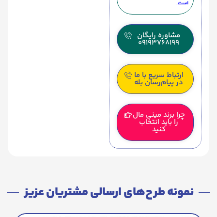
است.
مشاوره رایگان
09193768199
ارتباط سریع با ما
در پیام‌رسان بله
چرا برند مینی مال
را باید انتخاب
کنید
نمونه طرح‌های ارسالی مشتریان عزیز