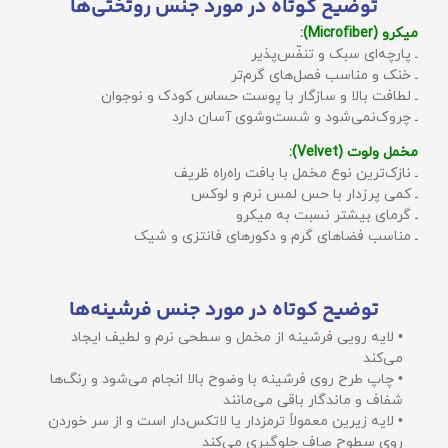
توضیح کوتاه در مورد جنس روتختی‌ها
میکرو (Microfiber):
ـ پارچه‌ای سبک و تنفّس‌پذیر
ـ خنک و مناسب فصل‌های گرم‌تر
ـ لطافت بالا و سازگار با پوست حساس کودک و نوجوان
ـ چروک‌نمی‌شود و شست‌وشوی آسان دارد
مخمل ولوت (Velvet):
ـ نازک‌ترین نوع مخمل با بافت راه‌راه ظریف
ـ کمی پرزدار با حس لمس نرم و لوکس
ـ گرمای بیشتر نسبت به میکرو
ـ مناسب فضاهای گرم و دکورهای فانتزی و شیک
توضیح کوتاه در مورد جنس فرشینه‌ها
• لایه رویی فرشینه از مخمل و سطحی نرم و لطیف ایجاد
می‌کند
• چاپ طرح روی فرشینه با وضوح بالا انجام می‌شود و رنگ‌ها
شفاف و ماندگار باقی می‌مانند
• لایه زیرین معمولاً ترمزدار یا لاتکس‌دار است و از سر خوردن
روی سطوح صاف جلوگیری می‌کند