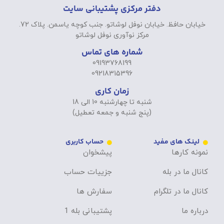
دفتر مرکزی پشتیبانی سایت
خیابان حافظ. خیابان نوفل لوشاتو. جنب کوچه یاسمن. پلاک 72.
مرکز نوآوری نوفل لوشاتو
شماره های تماس
09193768199
09218315396
زمان کاری
شنبه تا چهارشنبه 10 الی 18
(پنج شنبه و جمعه تعطیل)
لینک های مفید
حساب کاربری
نمونه کارها
پیشخوان
کانال ما در بله
جزییات حساب
کانال ما در تلگرام
سفارش ها
درباره ما
پشتیبانی بله 1