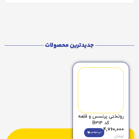
جدیدترین محصولات
روتختی پرنسس و قلعه
کد B314
4,760,000