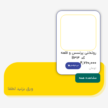
روتختی پرنسس و قلعه
کد B314
4,760,000
می‌خوامش
تومان
مشاهده همه
ورق بزنید لطفا