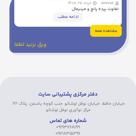
alirezad
خرداد 25, 1405
تفاوت پرده پانچ و مینیمال
ادامه مطلب
مشاهده همه
ورق بزنید لطفا
دفتر مرکزی پشتیبانی سایت
خیابان حافظ. خیابان نوفل لوشاتو. جنب کوچه یاسمن. پلاک 72.
مرکز نوآوری نوفل لوشاتو
شماره های تماس
09193768199
09218315396