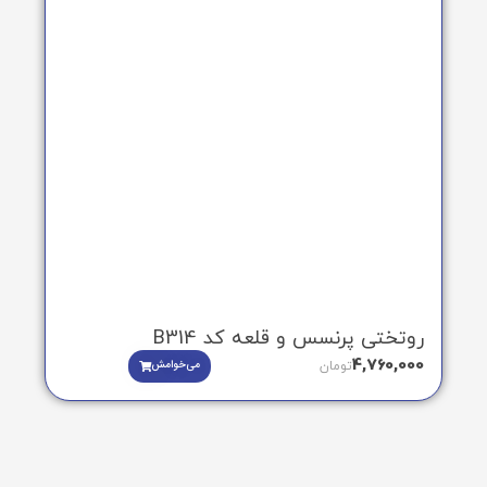
روتختی پرنسس و قلعه کد B314
4,760,000
می‌خوامش
تومان