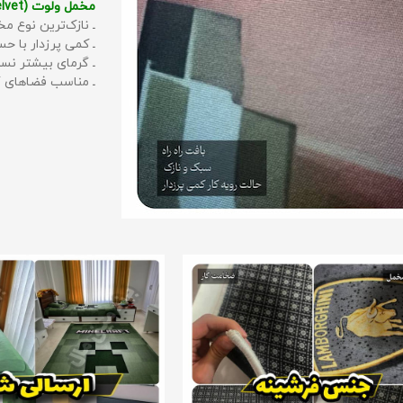
مخمل ولوت (Velvet):
ـ نازک‌ترین نوع مخ
ـ کمی پرزدار با 
ـ گرمای بیشتر نس
ـ مناسب فضاهای گ