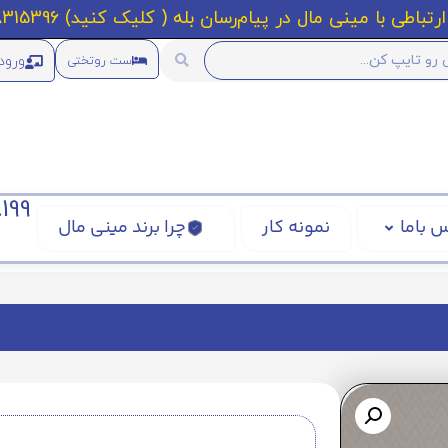
رتباطی با مینی مال در پیام‌رسان بله ( کلیک کنید) 09218315396
ورود
ست روتختی
199
 باما
نمونه کار
چرا برند مینی مال