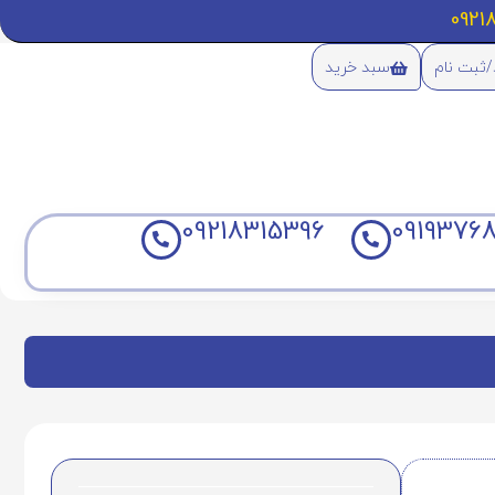
/ثبت نام
سبد خرید
09218315396
09193768