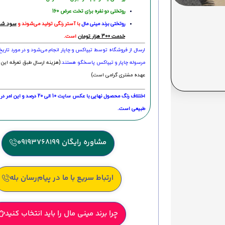
روتختی دو نفره برای تخت عرض 160
روتختی‌
برند مینی مال
با آستر رنگی تولید می‌شوند و
سود شما
خدمت 300 هزار تومان
است.
ارسال از فروشگاه توسط تیپاکس و چاپار انجام می‌شود و در مورد تاری
مرسوله چاپار و تیپاکس پاسخگو هستند.
(هزینه ارسال طبق تعرفه این 
عهده مشتری گرامی است)
اختلاف رنگ محصول نهایی با عکس سایت 10 الی 
طبیعی است.
مشاوره رایگان 09193768199
ارتباط سریع با ما در پیام‌رسان بله
چرا برند مینی مال را باید انتخاب کنید