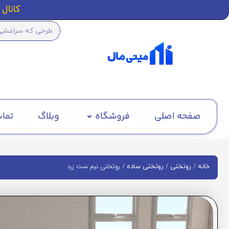
کانال ا
صفحه اصلی
فروشگاه
وبلاگ
تماس
/
/
/ روتختی نیم ست زرد
خانه
روتختی
روتختی ساده