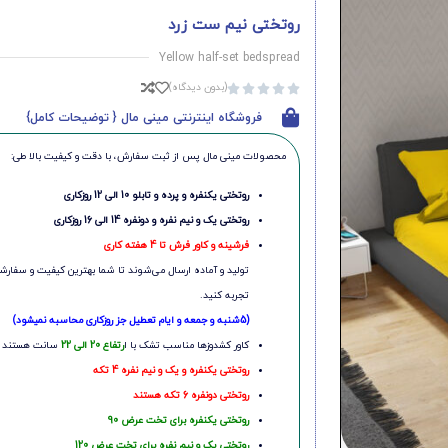
روتختی نیم ست زرد
Yellow half-set bedspread
(بدون دیدگاه)





فروشگاه اینترنتی مینی مال { توضیحات کامل}
محصولات مینی‌ مال پس از ثبت سفارش، با دقت و کیفیت بالا طی:
روتختی یکنفره و پرده و تابلو 10 الی 12 روزکاری
روتختی یک و نیم نفره و دونفره 14 الی 16 روزکاری
فرشینه و کاور فرش تا 4 هفته کاری
تولید و آماده ارسال می‌شوند تا شما بهترین کیفیت و سفارشی
تجربه کنید.
(5شنبه و جمعه و ایام تعطیل جز روزکاری محاسبه نمیشود)
کاور کشدوزها مناسب تشک با ا
رتفاع 20 الی 22
سانت هستند
روتختی یکنفره و یک و نیم نفره 4 تکه
روتختی دونفره 6 تکه هستند
روتختی یکنفره برای تخت عرض 90
روتختی یک و نیم نفره برای تخت عرض 120