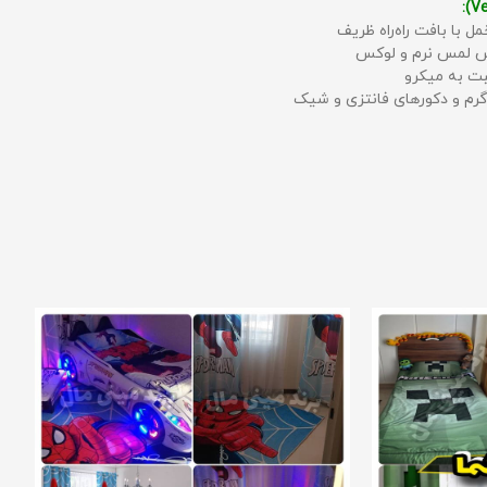
مل با بافت راه‌راه ظریف
حس لمس نرم و لوکس
بت به میکرو
رم و دکورهای فانتزی و شیک