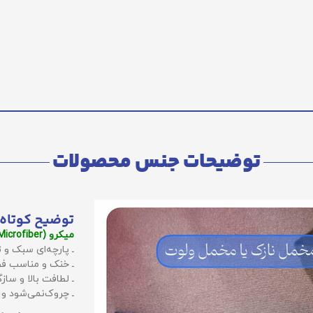
توضیحات جنس محصولات
توضیح کوتاه 
میکرو (Microfiber):
ـ پارچه‌ای سبک و ت
ـ خنک و مناسب فص
ـ لطافت بالا و سا
ـ چروک‌نمی‌شود و