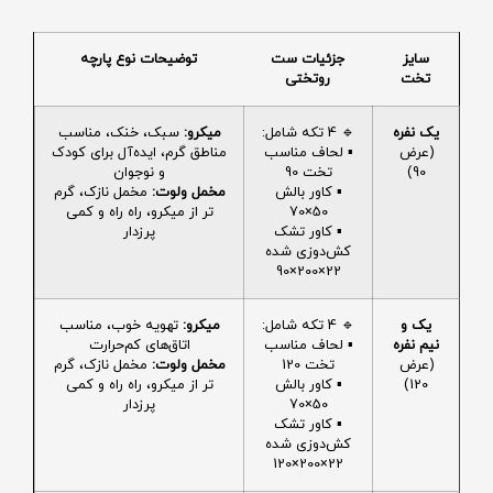
سایز
جزئیات ست
توضیحات نوع پارچه
تخت
روتختی
یک نفره
🔹 4 تکه شامل:
میکرو:
سبک، خنک، مناسب
(عرض
▪️ لحاف مناسب
مناطق گرم، ایده‌آل برای کودک
90)
تخت 90
و نوجوان
▪️ کاور بالش
مخمل ولوت:
مخمل نازک، گرم
50×70
تر از میکرو، راه راه و کمی
▪️ کاور تشک
پرزدار
کش‌دوزی شده
22×200×90
یک و
🔹 4 تکه شامل:
میکرو:
تهویه خوب، مناسب
نیم نفره
▪️ لحاف مناسب
اتاق‌های کم‌حرارت
(عرض
تخت 120
مخمل ولوت:
مخمل نازک، گرم
120)
▪️ کاور بالش
تر از میکرو، راه راه و کمی
50×70
پرزدار
▪️ کاور تشک
کش‌دوزی شده
22×200×120