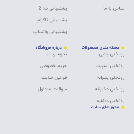
تماس با ما
پشتیبانی بله 2
پشتیبانی تلگرام
پشتیبانی واتساپ
دسته بندی محصولات
درباره فروشگاه
روتختی چاپی
نحوه ارسال
روتختی اسپرت
حریم خصوصی
روتختی پسرانه
قوانین سایت
روتختی دخترانه
سوالات متداول
روتختی دونفره
مجوز های سایت