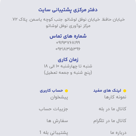
دفتر مرکزی پشتیبانی سایت
خیابان حافظ. خیابان نوفل لوشاتو. جنب کوچه یاسمن. پلاک 72.
مرکز نوآوری نوفل لوشاتو
شماره های تماس
09193768199
09218315396
زمان کاری
شنبه تا چهارشنبه 10 الی 18
(پنج شنبه و جمعه تعطیل)
لینک های مفید
حساب کاربری
نمونه کارها
پیشخوان
کانال ما در بله
جزییات حساب
کانال ما در تلگرام
سفارش ها
درباره ما
پشتیبانی بله 1