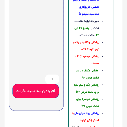
تعطیل جز روزکاری
محاسبه نمیشود)
کاور کشدوزها مناسب
تشک با ا
رتفاع 20 الی
22
سانت هستند
روتختی یکنفره و یک و
نیم نفره 4 تکه
روتختی دونفره 6 تکه
هستند
روتختی یکنفره برای
تخت عرض 90
روتختی یک و نیم نفره
افزودن به سبد خرید
برای تخت عرض 120
روتختی دو نفره برای
تخت عرض 160
روتختی‌
برند مینی مال
با
آستر رنگی تولید