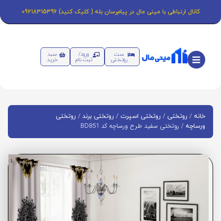
کانال ارتباطی با مینی مال در پیام‌رسان بله ( کلیک کنید) 09218315396
ست
ورود/
سبد
روتختی
ثبت نام
خرید
/
/
/
/
خانه
روتختی
روتختی اسپرت
روتختی برند
روتختی
/ روتختی سفید طرح ورساچه کد BD851
ورساچه