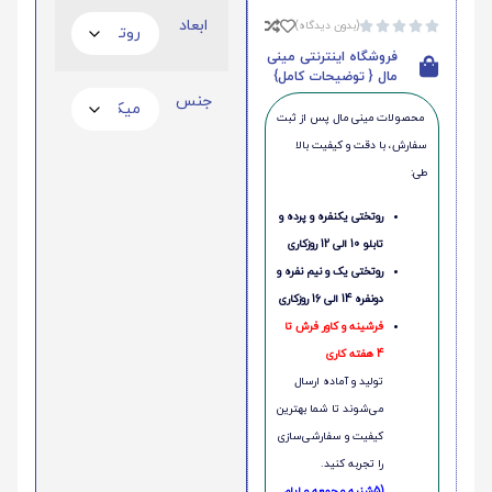
ابعاد
(بدون دیدگاه)





فروشگاه اینترنتی مینی
مال { توضیحات کامل}
جنس
محصولات مینی‌ مال پس از ثبت
سفارش، با دقت و کیفیت بالا
طی:
روتختی یکنفره و پرده و
تابلو 10 الی 12 روزکاری
روتختی یک و نیم نفره و
دونفره 14 الی 16 روزکاری
فرشینه و کاور فرش تا
4 هفته کاری
تولید و آماده ارسال
می‌شوند تا شما بهترین
کیفیت و سفارشی‌سازی
را تجربه کنید.
(5شنبه و جمعه و ایام