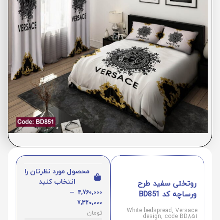
محصول مورد نظرتان را
انتخاب کنید
روتختی سفید طرح
–
4,760,000
ورساچه کد BD851
7,320,000
White bedspread, Versace
تومان
design, code BD851