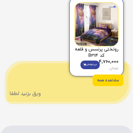
روتختی پرنسس و قلعه
کد B314
4,760,000
می‌خوامش
تومان
مشاهده همه
ورق بزنید لطفا