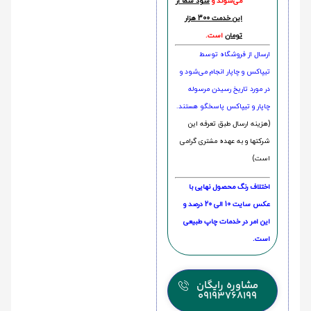
می‌شوند و
سود شما از
این خدمت 300 هزار
تومان
است.
ارسال از فروشگاه توسط
تیپاکس و چاپار انجام می‌شود و
در مورد تاریخ رسیدن مرسوله
چاپار و تیپاکس پاسخگو هستند.
(هزینه ارسال طبق تعرفه این
شرکتها و به عهده مشتری گرامی
است)
اختلاف رنگ محصول نهایی با
عکس سایت 10 الی 20 درصد و
این امر در خدمات چاپ طبیعی
است.
مشاوره رایگان
09193768199