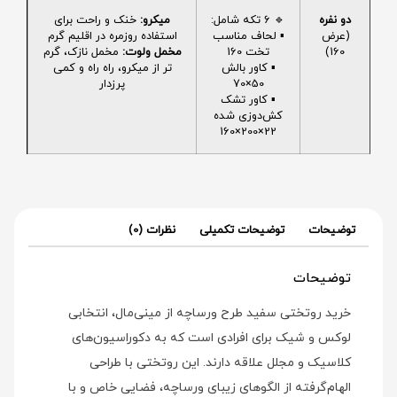
دو نفره
🔹 6 تکه شامل:
میکرو:
خنک و راحت برای
(عرض
▪️ لحاف مناسب
استفاده روزمره در اقلیم گرم
160)
تخت 160
مخمل ولوت:
مخمل نازک، گرم
▪️ کاور بالش
تر از میکرو، راه راه و کمی
50×70
پرزدار
▪️ کاور تشک
کش‌دوزی شده
22×200×160
توضیحات
توضیحات تکمیلی
نظرات (0)
توضیحات
خرید روتختی سفید طرح ورساچه از مینی‌مال، انتخابی
لوکس و شیک برای افرادی است که به دکوراسیون‌های
کلاسیک و مجلل علاقه دارند. این روتختی با طراحی
الهام‌گرفته از الگوهای زیبای ورساچه، فضایی خاص و با