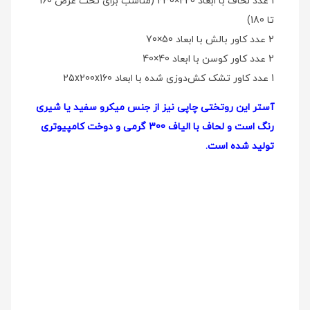
1 عدد لحاف با ابعاد 220×230 (مناسب برای تخت عرض 160
تا 180)
2 عدد کاور بالش با ابعاد 50×70
2 عدد کاور کوسن با ابعاد 40×40
1 عدد کاور تشک کش‌دوزی شده با ابعاد 25x200x160
آستر این روتختی چاپی نیز از جنس میکرو سفید یا شیری
رنگ است و لحاف با الیاف 300 گرمی و دوخت کامپیوتری
تولید شده است.