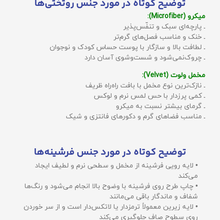
توضیح کوتاه در مورد جنس روتختی‌ها
میکرو (Microfiber):
ـ پارچه‌ای سبک و تنفّس‌پذیر
ـ خنک و مناسب فصل‌های گرم‌تر
ـ لطافت بالا و سازگار با پوست حساس کودک و نوجوان
ـ چروک‌نمی‌شود و شست‌وشوی آسان دارد
مخمل ولوت (Velvet):
ـ نازک‌ترین نوع مخمل با بافت راه‌راه ظریف
ـ کمی پرزدار با حس لمس نرم و لوکس
ـ گرمای بیشتر نسبت به میکرو
ـ مناسب فضاهای گرم و دکورهای فانتزی و شیک
توضیح کوتاه در مورد جنس فرشینه‌ها
• لایه رویی فرشینه از مخمل و سطحی نرم و لطیف ایجاد
می‌کند
• چاپ طرح روی فرشینه با وضوح بالا انجام می‌شود و رنگ‌ها
شفاف و ماندگار باقی می‌مانند
• لایه زیرین معمولاً ترمزدار یا لاتکس‌دار است و از سر خوردن
روی سطوح صاف جلوگیری می‌کند