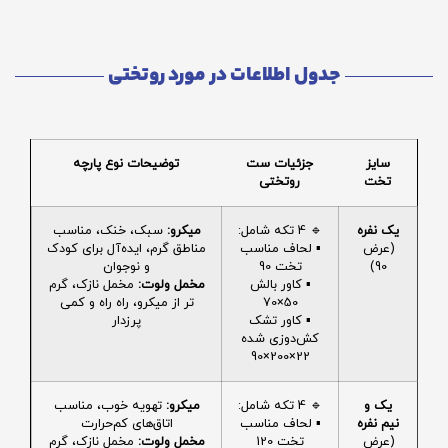
جدول اطلاعات در مورد روتختی
سایز
جزئیات ست
توضیحات نوع پارچه
تخت
روتختی
یک نفره
🔹 4 تکه شامل:
میکرو:
سبک، خنک، مناسب
(عرض
▪️ لحاف مناسب
مناطق گرم، ایده‌آل برای کودک
90)
تخت 90
و نوجوان
▪️ کاور بالش
مخمل ولوت:
مخمل نازک، گرم
50×70
تر از میکرو، راه راه و کمی
▪️ کاور تشک
پرزدار
کش‌دوزی شده
22×200×90
یک و
🔹 4 تکه شامل:
میکرو:
تهویه خوب، مناسب
نیم نفره
▪️ لحاف مناسب
اتاق‌های کم‌حرارت
(عرض
تخت 120
مخمل ولوت:
مخمل نازک، گرم