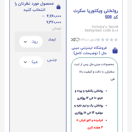
محصول مورد نظرتان را
انتخاب کنید
روتختی ویکتوریا سکرت
–
4,760,000
کد 508
7,320,000
Victoria's Secret
تومان
bedspread code 508
ابعاد
(بدون دیدگاه)





فروشگاه اینترنتی مینی
مال { توضیحات کامل}
جنس
محصولات مینی‌ مال پس از ثبت
سفارش، با دقت و کیفیت بالا
طی:
روتختی یکنفره و پرده و
تابلو 10 الی 12 روزکاری
روتختی یک و نیم نفره و
دونفره 14 الی 16 روزکاری
فرشینه و کاور فرش تا
4 هفته کاری