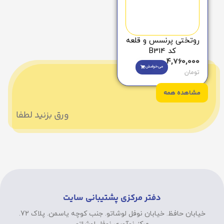
روتختی پرنسس و قلعه
کد B314
4,760,000
می‌خوامش
تومان
مشاهده همه
ورق بزنید لطفا
دفتر مرکزی پشتیبانی سایت
خیابان حافظ. خیابان نوفل لوشاتو. جنب کوچه یاسمن. پلاک 72.