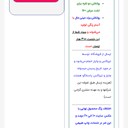
روتختی دو نفره برای
تخت عرض 160
روتختی‌
برند مینی مال
با
آستر رنگی تولید
می‌شوند و
سود شما از
این خدمت 300 هزار
تومان
است.
ارسال از فروشگاه توسط
تیپاکس و چاپار انجام می‌شود و
در مورد تاریخ رسیدن مرسوله
چاپار و تیپاکس پاسخگو هستند.
(هزینه ارسال طبق تعرفه این
شرکتها و به عهده مشتری گرامی
است)
اختلاف رنگ محصول نهایی با
عکس سایت 10 الی 20 درصد و
این امر در خدمات چاپ طبیعی