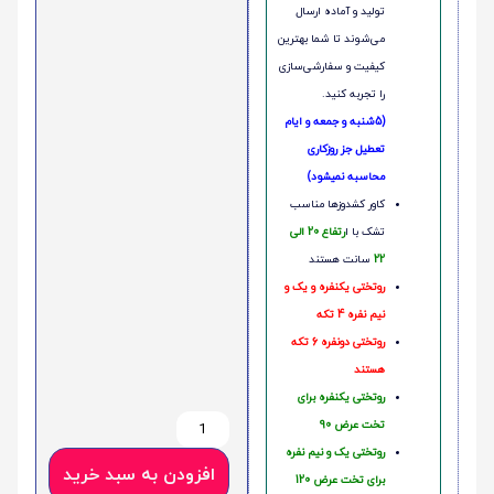
تولید و آماده ارسال
می‌شوند تا شما بهترین
کیفیت و سفارشی‌سازی
را تجربه کنید.
(5شنبه و جمعه و ایام
تعطیل جز روزکاری
محاسبه نمیشود)
کاور کشدوزها مناسب
تشک با ا
رتفاع 20 الی
22
سانت هستند
روتختی یکنفره و یک و
نیم نفره 4 تکه
روتختی دونفره 6 تکه
هستند
روتختی یکنفره برای
تخت عرض 90
روتختی یک و نیم نفره
افزودن به سبد خرید
برای تخت عرض 120