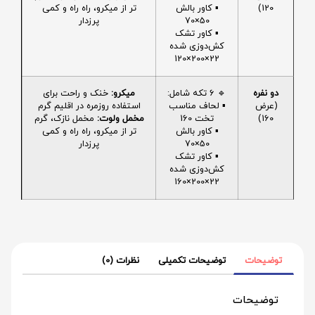
120)
▪️ کاور بالش
تر از میکرو، راه راه و کمی
50×70
پرزدار
▪️ کاور تشک
کش‌دوزی شده
22×200×120
دو نفره
🔹 6 تکه شامل:
میکرو:
خنک و راحت برای
(عرض
▪️ لحاف مناسب
استفاده روزمره در اقلیم گرم
160)
تخت 160
مخمل ولوت:
مخمل نازک، گرم
▪️ کاور بالش
تر از میکرو، راه راه و کمی
50×70
پرزدار
▪️ کاور تشک
کش‌دوزی شده
22×200×160
توضیحات
توضیحات تکمیلی
نظرات (0)
توضیحات