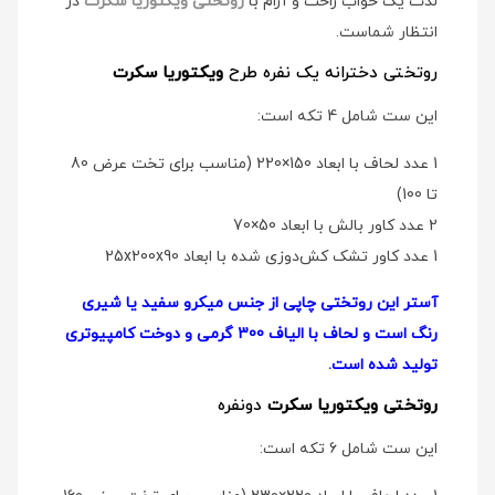
لذت یک خواب راحت و آرام با
روتختی ویکتوریا سکرت
در
انتظار شماست.
روتختی دخترانه یک نفره طرح
ویکتوریا سکرت
این ست شامل 4 تکه است:
1 عدد لحاف با ابعاد 150×220 (مناسب برای تخت عرض 80
تا 100)
2 عدد کاور بالش با ابعاد 50×70
1 عدد کاور تشک کش‌دوزی شده با ابعاد 25x200x90
آستر این روتختی چاپی از جنس میکرو سفید یا شیری
رنگ است و لحاف با الیاف 300 گرمی و دوخت کامپیوتری
تولید شده است.
روتختی ویکتوریا سکرت
دو‌نفره
این ست شامل 6 تکه است: