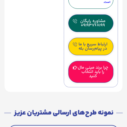
است.
مشاوره رایگان
09193768199
ارتباط سریع با ما
در پیام‌رسان بله
چرا برند مینی مال
را باید انتخاب
کنید
نمونه طرح‌های ارسالی مشتریان عزیز