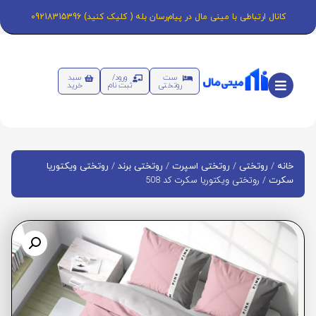
کانال ارتباطی با مینی مال در پیام‌رسان بله ( کلیک کنید) 09218315396
ست
ورود/
سبد
روتختی
ثبت نام
خرید
/
/
/
/
خانه
روتختی
روتختی اسپرت
روتختی برند
روتختی ویکتوریا
/ روتختی ویکتوریا سکرت کد 508
سکرت