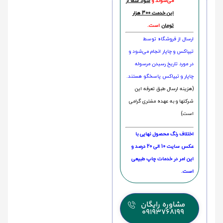
می‌شوند و
سود شما از
این خدمت 300 هزار
تومان
است.
ارسال از فروشگاه توسط
تیپاکس و چاپار انجام می‌شود و
در مورد تاریخ رسیدن مرسوله
چاپار و تیپاکس پاسخگو هستند.
(هزینه ارسال طبق تعرفه این
شرکتها و به عهده مشتری گرامی
است)
اختلاف رنگ محصول نهایی با
عکس سایت 10 الی 20 درصد و
این امر در خدمات چاپ طبیعی
است.
مشاوره رایگان
09193768199