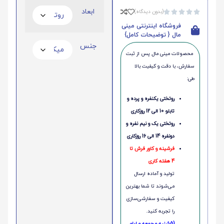
ابعاد
(بدون دیدگاه)





فروشگاه اینترنتی مینی
مال { توضیحات کامل}
جنس
محصولات مینی‌ مال پس از ثبت
سفارش، با دقت و کیفیت بالا
طی:
روتختی یکنفره و پرده و
تابلو 10 الی 12 روزکاری
روتختی یک و نیم نفره و
دونفره 14 الی 16 روزکاری
فرشینه و کاور فرش تا
4 هفته کاری
تولید و آماده ارسال
می‌شوند تا شما بهترین
کیفیت و سفارشی‌سازی
را تجربه کنید.
(5شنبه و جمعه و ایام