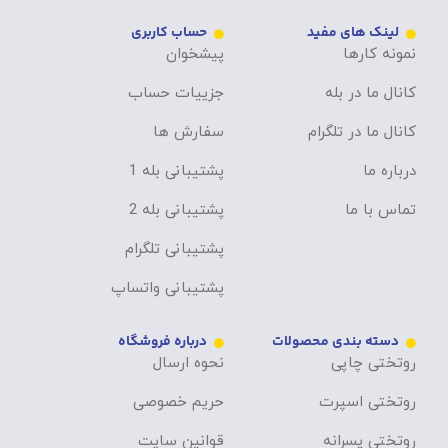
لینک های مفید
حساب کاربری
نمونه کارها
پیشخوان
کانال ما در بله
جزییات حساب
کانال ما در تلگرام
سفارش ها
درباره ما
پشتیبانی بله 1
تماس با ما
پشتیبانی بله 2
پشتیبانی تلگرام
پشتیبانی واتساپ
دسته بندی محصولات
درباره فروشگاه
روتختی چاپی
نحوه ارسال
روتختی اسپرت
حریم خصوصی
روتختی پسرانه
قوانین سایت