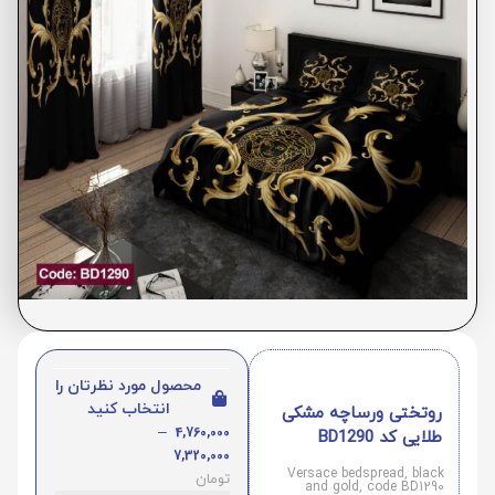
محصول مورد نظرتان را
انتخاب کنید
روتختی ورساچه مشکی
–
4,760,000
طلایی کد BD1290
7,320,000
Versace bedspread, black
تومان
and gold, code BD1290