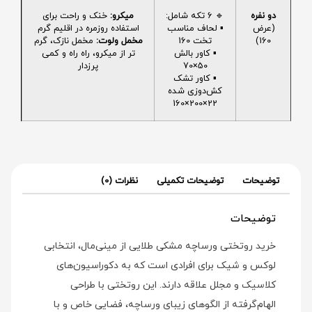
دو نفره
🔹 6 تکه شامل:
میکرو:
خنک و راحت برای
(عرض
▪️ لحاف مناسب
استفاده روزمره در اقلیم گرم
160)
تخت 160
مخمل ولوت:
مخمل نازک، گرم
▪️ کاور بالش
تر از میکرو، راه راه و کمی
50×70
پرزدار
▪️ کاور تشک
کش‌دوزی شده
22×200×160
توضیحات
توضیحات تکمیلی
نظرات (0)
توضیحات
خرید روتختی ورساچه مشکی طلایی از مینی‌مال، انتخابی
لوکس و شیک برای افرادی است که به دکوراسیون‌های
کلاسیک و مجلل علاقه دارند. این روتختی با طراحی
الهام‌گرفته از الگوهای زیبای ورساچه، فضایی خاص و با