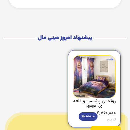
پیشنهاد امروز مینی مال
روتختی پرنسس و قلعه
کد B314
4,760,000
می‌خوامش
تومان