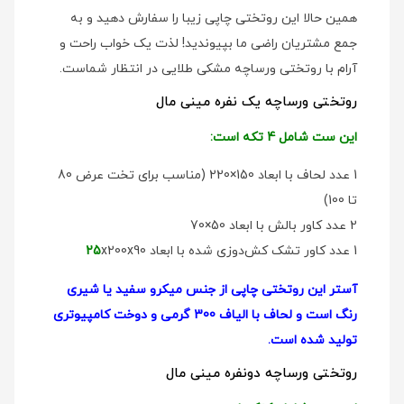
همین حالا این روتختی چاپی زیبا را سفارش دهید و به
جمع مشتریان راضی ما بپیوندید! لذت یک خواب راحت و
آرام با روتختی ورساچه مشکی طلایی در انتظار شماست.
روتختی ورساچه یک نفره مینی مال
این ست شامل 4 تکه است:
1 عدد لحاف با ابعاد 150×220 (مناسب برای تخت عرض 80
تا 100)
2 عدد کاور بالش با ابعاد 50×70
1 عدد کاور تشک کش‌دوزی شده با ابعاد
x200x90
25
آستر این روتختی چاپی از جنس میکرو سفید یا شیری
رنگ است و لحاف با الیاف 300 گرمی و دوخت کامپیوتری
تولید شده است.
روتختی ورساچه دو‌نفره مینی مال