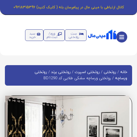
کانال ارتباطی با مینی مال در پیام‌رسان بله ( کلیک کنید) 09218315396
ست
ورود/
سبد
روتختی
ثبت نام
خرید
/
/
/
/
خانه
روتختی
روتختی اسپرت
روتختی برند
روتختی
/ روتختی ورساچه مشکی طلایی کد BD1290
ورساچه