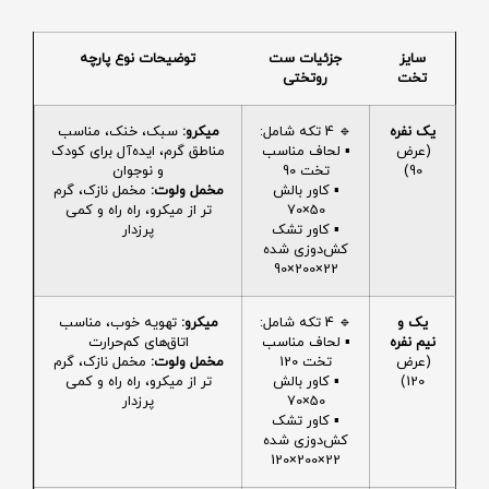
سایز
جزئیات ست
توضیحات نوع پارچه
تخت
روتختی
یک نفره
🔹 4 تکه شامل:
میکرو:
سبک، خنک، مناسب
(عرض
▪️ لحاف مناسب
مناطق گرم، ایده‌آل برای کودک
90)
تخت 90
و نوجوان
▪️ کاور بالش
مخمل ولوت:
مخمل نازک، گرم
50×70
تر از میکرو، راه راه و کمی
▪️ کاور تشک
پرزدار
کش‌دوزی شده
22×200×90
یک و
🔹 4 تکه شامل:
میکرو:
تهویه خوب، مناسب
نیم نفره
▪️ لحاف مناسب
اتاق‌های کم‌حرارت
(عرض
تخت 120
مخمل ولوت:
مخمل نازک، گرم
120)
▪️ کاور بالش
تر از میکرو، راه راه و کمی
50×70
پرزدار
▪️ کاور تشک
کش‌دوزی شده
22×200×120