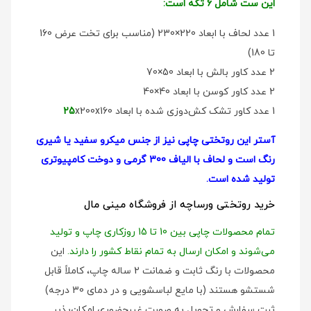
این ست شامل 6 تکه است:
1 عدد لحاف با ابعاد 220×230 (مناسب برای تخت عرض 160
تا 180)
2 عدد کاور بالش با ابعاد 50×70
2 عدد کاور کوسن با ابعاد 40×40
1 عدد کاور تشک کش‌دوزی شده با ابعاد
x200x160
25
آستر این روتختی چاپی نیز از جنس میکرو سفید یا شیری
رنگ است و لحاف با الیاف 300 گرمی و دوخت کامپیوتری
تولید شده است.
خرید روتختی ورساچه از فروشگاه مینی مال
تمام محصولات چاپی بین 10 تا 15 روزکاری چاپ و تولید
می‌شوند و امکان ارسال به تمام نقاط کشور را دارند.
این
محصولات با رنگ ثابت و ضمانت 2 ساله چاپ، کاملاً قابل
شستشو هستند (با مایع لباسشویی و در دمای 30 درجه)
ثبت سفارش و تحویل به صورت غیرحضوری امکان‌پذیر