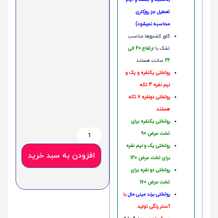
تعطیل جز روزکاری
محاسبه نمیشود)
کاور کشدوزها مناسب
تشک با ا
رتفاع 20 الی
22
سانت هستند
روتختی یکنفره و یک و
نیم نفره 4 تکه
روتختی دونفره 6 تکه
هستند
روتختی یکنفره برای
تخت عرض 90
روتختی یک و نیم نفره
افزودن به سبد خرید
برای تخت عرض 120
روتختی دو نفره برای
تخت عرض 160
روتختی‌
برند مینی مال
با
آستر رنگی تولید