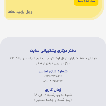
مشاهده همه
ورق بزنید لطفا
دفتر مرکزی پشتیبانی سایت
خیابان حافظ. خیابان نوفل لوشاتو. جنب کوچه یاسمن. پلاک 72.
مرکز نوآوری نوفل لوشاتو
شماره های تماس
09193768199
09218315396
زمان کاری
شنبه تا چهارشنبه 10 الی 18
(پنج شنبه و جمعه تعطیل)