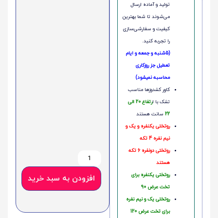
تولید و آماده ارسال
می‌شوند تا شما بهترین
کیفیت و سفارشی‌سازی
را تجربه کنید.
(5شنبه و جمعه و ایام
تعطیل جز روزکاری
محاسبه نمیشود)
کاور کشدوزها مناسب
تشک با ا
رتفاع 20 الی
22
سانت هستند
روتختی یکنفره و یک و
نیم نفره 4 تکه
روتختی دونفره 6 تکه
هستند
روتختی یکنفره برای
افزودن به سبد خرید
تخت عرض 90
روتختی یک و نیم نفره
برای تخت عرض 120