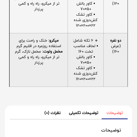
120)
▪️ کاور بالش
تر از میکرو، راه راه و کمی
50×70
پرزدار
▪️ کاور تشک
کش‌دوزی شده
22×200×120
دو نفره
🔹 6 تکه شامل:
میکرو:
خنک و راحت برای
(عرض
▪️ لحاف مناسب
استفاده روزمره در اقلیم گرم
160)
تخت 160
مخمل ولوت:
مخمل نازک، گرم
▪️ کاور بالش
تر از میکرو، راه راه و کمی
50×70
پرزدار
▪️ کاور تشک
کش‌دوزی شده
22×200×160
توضیحات
توضیحات تکمیلی
نظرات (0)
توضیحات