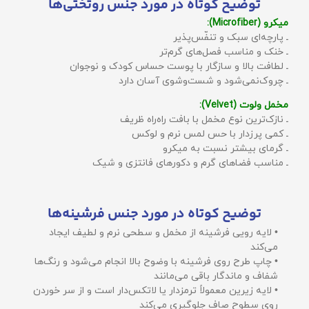
توضیح کوتاه در مورد جنس روتختی‌ها
میکرو (Microfiber):
ـ پارچه‌ای سبک و تنفّس‌پذیر
ـ خنک و مناسب فصل‌های گرم‌تر
ـ لطافت بالا و سازگار با پوست حساس کودک و نوجوان
ـ چروک‌نمی‌شود و شست‌وشوی آسان دارد
مخمل ولوت (Velvet):
ـ نازک‌ترین نوع مخمل با بافت راه‌راه ظریف
ـ کمی پرزدار با حس لمس نرم و لوکس
ـ گرمای بیشتر نسبت به میکرو
ـ مناسب فضاهای گرم و دکورهای فانتزی و شیک
توضیح کوتاه در مورد جنس فرشینه‌ها
• لایه رویی فرشینه از مخمل و سطحی نرم و لطیف ایجاد
می‌کند
• چاپ طرح روی فرشینه با وضوح بالا انجام می‌شود و رنگ‌ها
شفاف و ماندگار باقی می‌مانند
• لایه زیرین معمولاً ترمزدار یا لاتکس‌دار است و از سر خوردن
روی سطوح صاف جلوگیری می‌کند