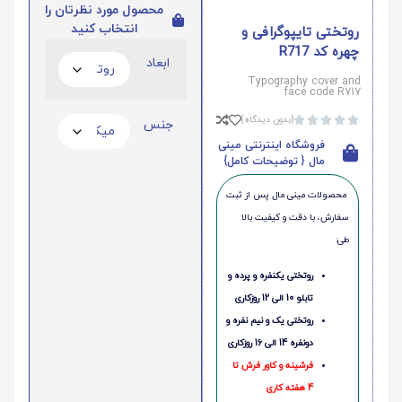
محصول مورد نظرتان را
انتخاب کنید
روتختی تایپوگرافی و
چهره کد R717
ابعاد
Typography cover and
face code R717
(بدون دیدگاه)





جنس
فروشگاه اینترنتی مینی
مال { توضیحات کامل}
محصولات مینی‌ مال پس از ثبت
سفارش، با دقت و کیفیت بالا
طی:
روتختی یکنفره و پرده و
تابلو 10 الی 12 روزکاری
روتختی یک و نیم نفره و
دونفره 14 الی 16 روزکاری
فرشینه و کاور فرش تا
4 هفته کاری