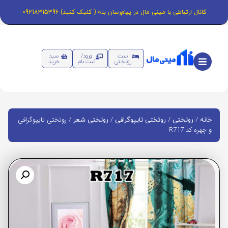
کانال ارتباطی با مینی مال در پیام‌رسان بله ( کلیک کنید) 09218315396
ست
ورود/
سبد
روتختی
ثبت نام
خرید
/
/
/
/ روتختی تایپوگرافی
خانه
روتختی
روتختی تایپوگرافی
روتختی شعر
و چهره کد R717