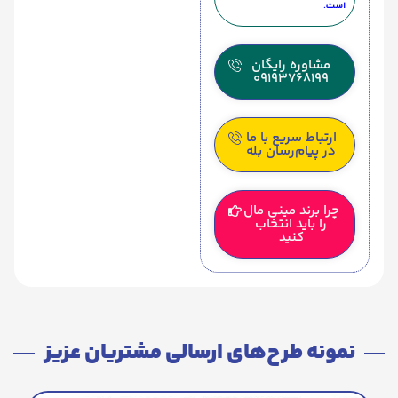
است.
مشاوره رایگان
09193768199
ارتباط سریع با ما
در پیام‌رسان بله
چرا برند مینی مال
را باید انتخاب
کنید
نمونه طرح‌های ارسالی مشتریان عزیز