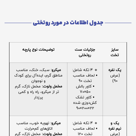
جدول اطلاعات در مورد روتختی
سایز
جزئیات ست
توضیحات نوع پارچه
تخت
روتختی
یک نفره
🔹 4 تکه شامل:
میکرو:
سبک، خنک، مناسب
(عرض
▪️ لحاف مناسب
مناطق گرم، ایده‌آل برای کودک
90)
تخت 90
و نوجوان
▪️ کاور بالش
مخمل ولوت:
مخمل نازک، گرم
50×70
تر از میکرو، راه راه و کمی
▪️ کاور تشک
پرزدار
کش‌دوزی شده
22×200×90
یک و
🔹 4 تکه شامل:
میکرو:
تهویه خوب، مناسب
نیم نفره
▪️ لحاف مناسب
اتاق‌های کم‌حرارت
(عرض
تخت 120
مخمل ولوت:
مخمل نازک، گرم