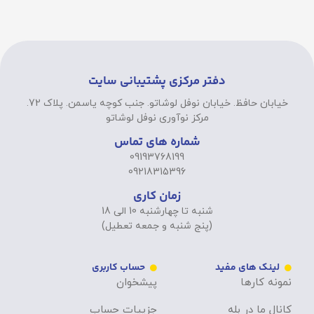
دفتر مرکزی پشتیبانی سایت
خیابان حافظ. خیابان نوفل لوشاتو. جنب کوچه یاسمن. پلاک 72.
مرکز نوآوری نوفل لوشاتو
شماره های تماس
09193768199
09218315396
زمان کاری
شنبه تا چهارشنبه 10 الی 18
(پنج شنبه و جمعه تعطیل)
لینک های مفید
حساب کاربری
نمونه کارها
پیشخوان
کانال ما در بله
جزییات حساب