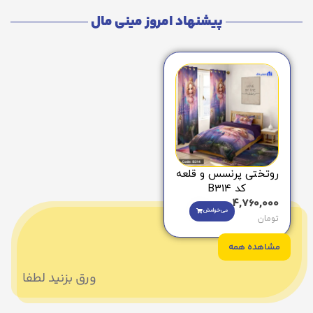
پیشنهاد امروز مینی مال
روتختی پرنسس و قلعه
کد B314
4,760,000
می‌خوامش
تومان
مشاهده همه
ورق بزنید لطفا