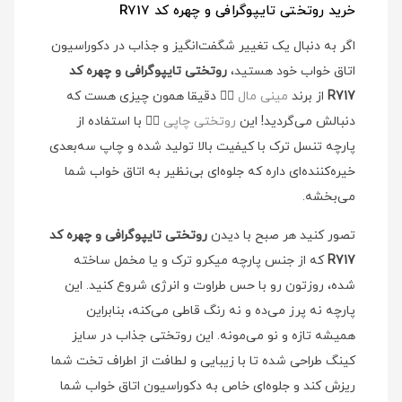
خرید روتختی تایپوگرافی و چهره کد R717
اگر به دنبال یک تغییر شگفت‌انگیز و جذاب در دکوراسیون
اتاق خواب خود هستید،
روتختی تایپوگرافی و چهره کد
R717
از برند
مینی مال
👉🏻
دقیقا همون چیزی هست که
دنبالش می‌گردید! این
روتختی چاپی
👉🏻
با استفاده از
پارچه تنسل ترک با کیفیت بالا تولید شده و چاپ سه‌بعدی
خیره‌کننده‌ای داره که جلوه‌ای بی‌نظیر به اتاق خواب شما
می‌بخشه.
تصور کنید هر صبح با دیدن
روتختی تایپوگرافی و چهره کد
R717
که از جنس پارچه میکرو ترک و یا مخمل ساخته
شده، روزتون رو با حس طراوت و انرژی شروع کنید. این
پارچه نه پرز می‌ده و نه رنگ قاطی می‌کنه، بنابراین
همیشه تازه و نو می‌مونه. این روتختی جذاب در سایز
کینگ طراحی شده تا با زیبایی و لطافت از اطراف تخت شما
ریزش کند و جلوه‌ای خاص به دکوراسیون اتاق خواب شما