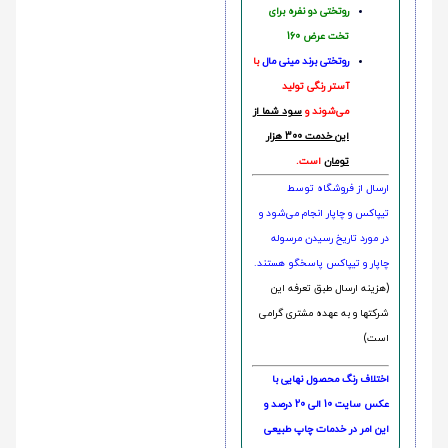
روتختی دو نفره برای
تخت عرض 160
روتختی‌
برند مینی مال
با
آستر رنگی تولید
می‌شوند و
سود شما از
این خدمت 300 هزار
تومان
است.
ارسال از فروشگاه توسط
تیپاکس و چاپار انجام می‌شود و
در مورد تاریخ رسیدن مرسوله
چاپار و تیپاکس پاسخگو هستند.
(هزینه ارسال طبق تعرفه این
شرکتها و به عهده مشتری گرامی
است)
اختلاف رنگ محصول نهایی با
عکس سایت 10 الی 20 درصد و
این امر در خدمات چاپ طبیعی