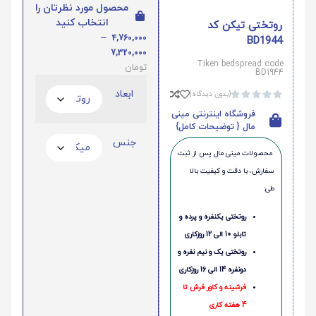
محصول مورد نظرتان را
انتخاب کنید
روتختی تیکن کد
–
4,760,000
BD1944
7,320,000
Tiken bedspread code
تومان
BD1944
ابعاد
(بدون دیدگاه)





فروشگاه اینترنتی مینی
مال { توضیحات کامل}
جنس
محصولات مینی‌ مال پس از ثبت
سفارش، با دقت و کیفیت بالا
طی:
روتختی یکنفره و پرده و
تابلو 10 الی 12 روزکاری
روتختی یک و نیم نفره و
دونفره 14 الی 16 روزکاری
فرشینه و کاور فرش تا
4 هفته کاری