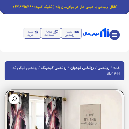
کانال ارتباطی با مینی مال در پیام‌رسان بله ( کلیک کنید) 09218315396
ست
ورود/
سبد
روتختی
ثبت نام
خرید
/
/
/
/ روتختی تیکن کد
خانه
روتختی
روتختی نوجوان
روتختی گیمینگ
BD1944