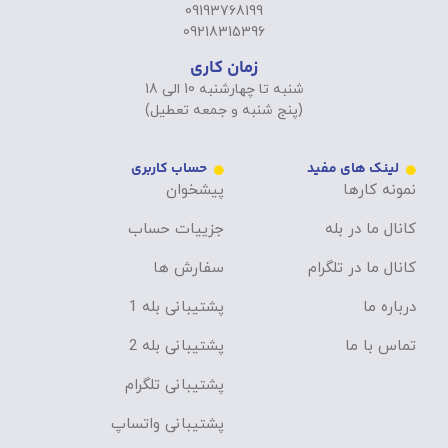
09193768199
09218315396
زمان کاری
شنبه تا چهارشنبه 10 الی 18
(پنج شنبه و جمعه تعطیل)
لینک های مفید
حساب کاربری
نمونه کارها
پیشخوان
کانال ما در بله
جزییات حساب
کانال ما در تلگرام
سفارش ها
درباره ما
پشتیبانی بله 1
تماس با ما
پشتیبانی بله 2
پشتیبانی تلگرام
پشتیبانی واتساپ