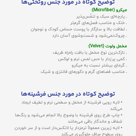
توضیح کوتاه در مورد جنس روتختی‌ها
میکرو (Microfiber):
ـ پارچه‌ای سبک و تنفّس‌پذیر
ـ خنک و مناسب فصل‌های گرم‌تر
ـ لطافت بالا و سازگار با پوست حساس کودک و نوجوان
ـ چروک‌نمی‌شود و شست‌وشوی آسان دارد
مخمل ولوت (Velvet):
ـ نازک‌ترین نوع مخمل با بافت راه‌راه ظریف
ـ کمی پرزدار با حس لمس نرم و لوکس
ـ گرمای بیشتر نسبت به میکرو
ـ مناسب فضاهای گرم و دکورهای فانتزی و شیک
توضیح کوتاه در مورد جنس فرشینه‌ها
• لایه رویی فرشینه از مخمل و سطحی نرم و لطیف ایجاد
می‌کند
• چاپ طرح روی فرشینه با وضوح بالا انجام می‌شود و رنگ‌ها
شفاف و ماندگار باقی می‌مانند
• لایه زیرین معمولاً ترمزدار یا لاتکس‌دار است و از سر خوردن
روی سطوح صاف جلوگیری می‌کند