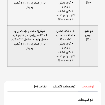
120)
▪️ کاور بالش
تر از میکرو، راه راه و کمی
50×70
پرزدار
▪️ کاور تشک
کش‌دوزی شده
22×200×120
دو نفره
🔹 6 تکه شامل:
میکرو:
خنک و راحت برای
(عرض
▪️ لحاف مناسب
استفاده روزمره در اقلیم گرم
160)
تخت 160
مخمل ولوت:
مخمل نازک، گرم
▪️ کاور بالش
تر از میکرو، راه راه و کمی
50×70
پرزدار
▪️ کاور تشک
کش‌دوزی شده
22×200×160
توضیحات
توضیحات تکمیلی
نظرات (0)
توضیحات