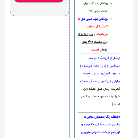
روتختی دو نفره برای
تخت عرض 160
روتختی‌
برند مینی مال
با
آستر رنگی تولید
می‌شوند و
سود شما از
این خدمت 300 هزار
تومان
است.
ارسال از فروشگاه توسط
تیپاکس و چاپار انجام می‌شود و
در مورد تاریخ رسیدن مرسوله
چاپار و تیپاکس پاسخگو هستند.
(هزینه ارسال طبق تعرفه این
شرکتها و به عهده مشتری گرامی
است)
اختلاف رنگ محصول نهایی با
عکس سایت 10 الی 20 درصد و
این امر در خدمات چاپ طبیعی