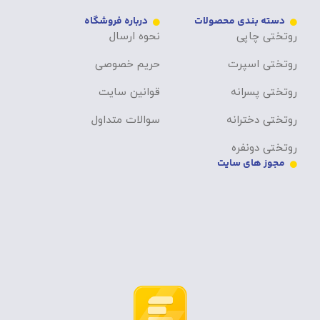
دسته بندی محصولات
درباره فروشگاه
روتختی چاپی
نحوه ارسال
روتختی اسپرت
حریم خصوصی
روتختی پسرانه
قوانین سایت
روتختی دخترانه
سوالات متداول
روتختی دونفره
مجوز های سایت