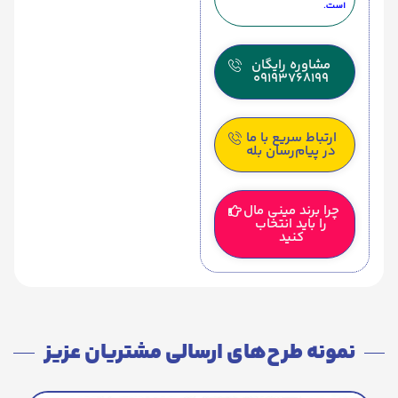
است.
مشاوره رایگان
09193768199
ارتباط سریع با ما
در پیام‌رسان بله
چرا برند مینی مال
را باید انتخاب
کنید
نمونه طرح‌های ارسالی مشتریان عزیز