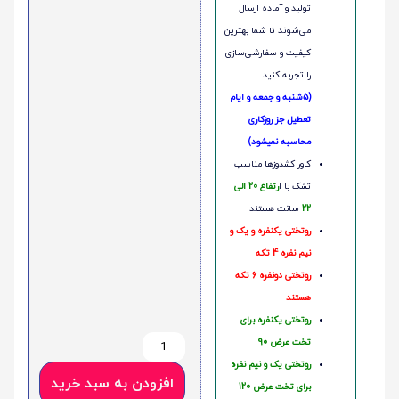
تولید و آماده ارسال
می‌شوند تا شما بهترین
کیفیت و سفارشی‌سازی
را تجربه کنید.
(5شنبه و جمعه و ایام
تعطیل جز روزکاری
محاسبه نمیشود)
کاور کشدوزها مناسب
تشک با ا
رتفاع 20 الی
22
سانت هستند
روتختی یکنفره و یک و
نیم نفره 4 تکه
روتختی دونفره 6 تکه
هستند
روتختی یکنفره برای
تخت عرض 90
روتختی یک و نیم نفره
افزودن به سبد خرید
برای تخت عرض 120