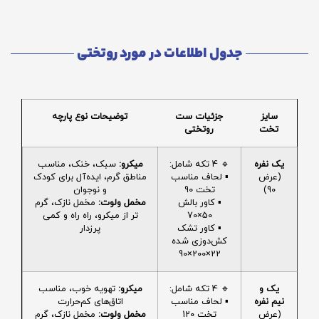
جدول اطلاعات در مورد روتختی
سایز
جزئیات ست
توضیحات نوع پارچه
تخت
روتختی
یک نفره
🔹 4 تکه شامل:
میکرو:
سبک، خنک، مناسب
(عرض
▪️ لحاف مناسب
مناطق گرم، ایده‌آل برای کودک
90)
تخت 90
و نوجوان
▪️ کاور بالش
مخمل ولوت:
مخمل نازک، گرم
50×70
تر از میکرو، راه راه و کمی
▪️ کاور تشک
پرزدار
کش‌دوزی شده
22×200×90
یک و
🔹 4 تکه شامل:
میکرو:
تهویه خوب، مناسب
نیم نفره
▪️ لحاف مناسب
اتاق‌های کم‌حرارت
(عرض
تخت 120
مخمل ولوت:
مخمل نازک، گرم