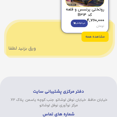
روتختی پرنسس و قلعه
کد B314
4,760,000
می‌خوامش
تومان
مشاهده همه
ورق بزنید لطفا
دفتر مرکزی پشتیبانی سایت
خیابان حافظ. خیابان نوفل لوشاتو. جنب کوچه یاسمن. پلاک 72.
مرکز نوآوری نوفل لوشاتو
شماره های تماس