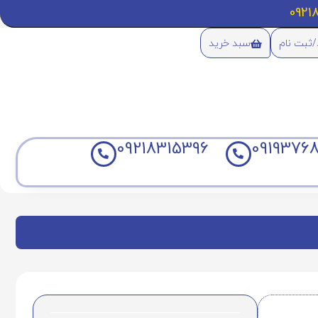
/ثبت نام
سبد خرید
09218315396
09193768