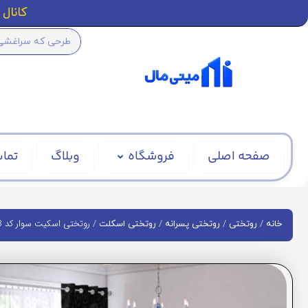
کانال ا
صفحه اصلی
فروشگاه
وبلاگ
تماس
/
/
/
/ روتختی اسکیت سوار کد BD1133
خانه
روتختی
روتختی پسرانه
روتختی اسکلت