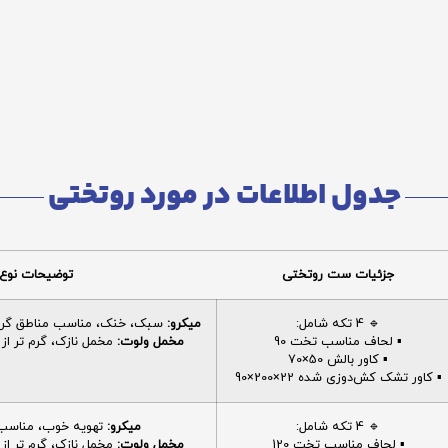
جدول اطلاعات در مورد روتختی
جزئیات ست روتختی
توضیحات نوع 
🔹 4 تکه شامل:
میکرو:
سبک، خنک، مناسب مناطق گرم، 
▪️ لحاف مناسب تخت 90
مخمل ولوت:
مخمل نازک، گرم تر از م
▪️ کاور بالش 50×70
▪️ کاور تشک کش‌دوزی شده 22×200×90
🔹 4 تکه شامل:
میکرو:
تهویه خوب، مناسب ا
▪️ لحاف مناسب تخت 120
مخمل ولوت:
مخمل نازک، گرم تر از م