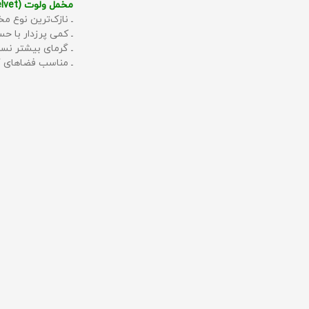
مخمل ولوت (Velvet):
ـ نازک‌ترین نوع مخ
ـ کمی پرزدار با 
ـ گرمای بیشتر نس
ـ مناسب فضاهای گ