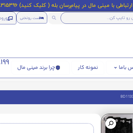
رتباطی با مینی مال در پیام‌رسان بله ( کلیک کنید) 09218315396
ورود
ست روتختی
199
 باما
نمونه کار
چرا برند مینی مال