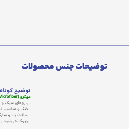
توضیحات جنس محصولات
توضیح کوتاه 
میکرو (Microfiber):
ـ پارچه‌ای سبک و ت
ـ خنک و مناسب فص
ـ لطافت بالا و سا
ـ چروک‌نمی‌شود و