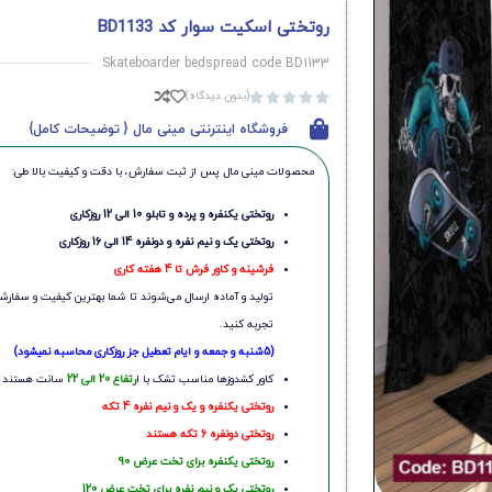
روتختی اسکیت سوار کد BD1133
Skateboarder bedspread code BD1133
(بدون دیدگاه)





فروشگاه اینترنتی مینی مال { توضیحات کامل}
محصولات مینی‌ مال پس از ثبت سفارش، با دقت و کیفیت بالا طی:
روتختی یکنفره و پرده و تابلو 10 الی 12 روزکاری
روتختی یک و نیم نفره و دونفره 14 الی 16 روزکاری
فرشینه و کاور فرش تا 4 هفته کاری
تولید و آماده ارسال می‌شوند تا شما بهترین کیفیت و سفارشی
تجربه کنید.
(5شنبه و جمعه و ایام تعطیل جز روزکاری محاسبه نمیشود)
کاور کشدوزها مناسب تشک با ا
رتفاع 20 الی 22
سانت هستند
روتختی یکنفره و یک و نیم نفره 4 تکه
روتختی دونفره 6 تکه هستند
روتختی یکنفره برای تخت عرض 90
روتختی یک و نیم نفره برای تخت عرض 120