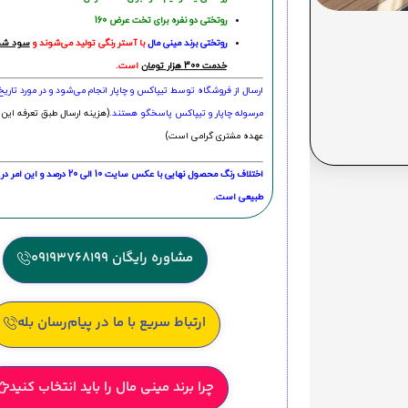
روتختی دو نفره برای تخت عرض 160
روتختی‌
برند مینی مال
با آستر رنگی تولید می‌شوند و
سود شما
خدمت 300 هزار تومان
است.
ارسال از فروشگاه توسط تیپاکس و چاپار انجام می‌شود و در مورد تاری
مرسوله چاپار و تیپاکس پاسخگو هستند.
(هزینه ارسال طبق تعرفه این 
عهده مشتری گرامی است)
اختلاف رنگ محصول نهایی با عکس سایت 10 الی 
طبیعی است.
مشاوره رایگان 09193768199
ارتباط سریع با ما در پیام‌رسان بله
چرا برند مینی مال را باید انتخاب کنید