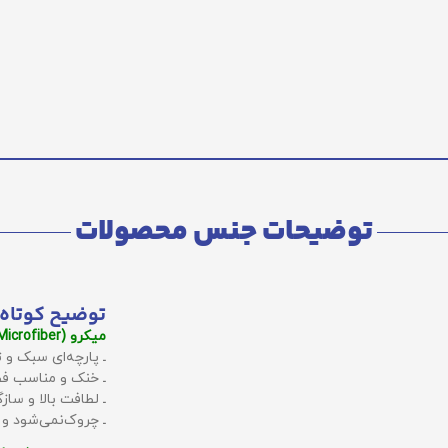
توضیحات جنس محصولات
توضیح کوتاه 
میکرو (Microfiber):
ـ پارچه‌ای سبک و ت
ـ خنک و مناسب فص
ـ لطافت بالا و سا
ـ چروک‌نمی‌شود و