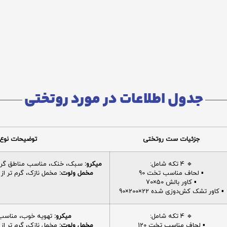
جدول اطلاعات در مورد روتختی
جزئیات ست روتختی
توضیحات نوع 
🔹 4 تکه شامل:
میکرو:
سبک، خنک، مناسب مناطق گرم، 
▪️ لحاف مناسب تخت 90
مخمل ولوت:
مخمل نازک، گرم تر از م
▪️ کاور بالش 50×70
▪️ کاور تشک کش‌دوزی شده 22×200×90
🔹 4 تکه شامل:
میکرو:
تهویه خوب، مناسب ا
▪️ لحاف مناسب تخت 120
مخمل ولوت:
مخمل نازک، گرم تر از م