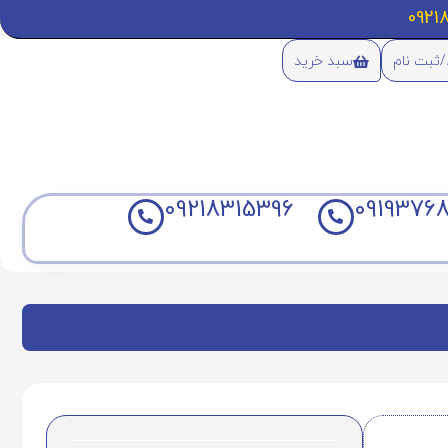
/ثبت نام
سبد خرید
09218315396
09193768