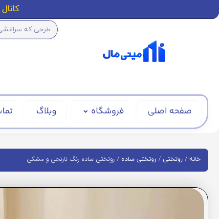
کانال ا
صفحه اصلی
فروشگاه
وبلاگ
تماس
/
/
/ روتختی ساده رنگ نارنجی و مشکی
خانه
روتختی
روتختی ساده