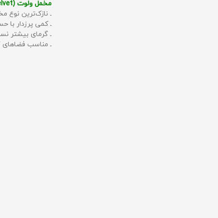
مخمل ولوت (Velvet):
ـ نازک‌ترین نوع مخ
ـ کمی پرزدار با 
ـ گرمای بیشتر نس
ـ مناسب فضاهای گ