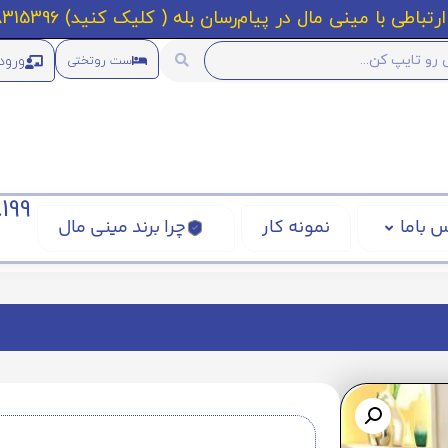
رتباطی با مینی مال در پیام‌رسان بله ( کلیک کنید) 09218315396
ورود
ست روتختی
199
 باما
نمونه کار
چرا برند مینی مال