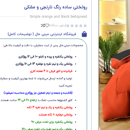
روتختی ساده رنگ نارنجی و مشکی
Simple orange and black bedspread
(بدون دیدگاه)





فروشگاه اینترنتی مینی مال { توضیحات کامل}
محصولات مینی‌ مال پس از ثبت سفارش، با دقت و کیفیت بالا طی:
روتختی یکنفره و پرده و تابلو 10 الی 12 روزکاری
روتختی یک و نیم نفره و دونفره 14 الی 16 روزکاری
فرشینه و کاور فرش تا 4 هفته کاری
تولید و آماده ارسال می‌شوند تا شما بهترین کیفیت و سفارشی
تجربه کنید.
(5شنبه و جمعه و ایام تعطیل جز روزکاری محاسبه نمیشود)
کاور کشدوزها مناسب تشک با ا
رتفاع 20 الی 22
سانت هستند
روتختی یکنفره و یک و نیم نفره 4 تکه
روتختی دونفره 6 تکه هستند
روتختی یکنفره برای تخت عرض 90
روتختی یک و نیم نفره برای تخت عرض 120