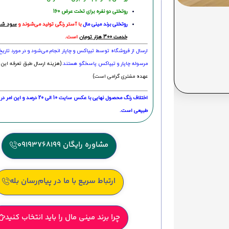
روتختی دو نفره برای تخت عرض 160
روتختی‌
برند مینی مال
با آستر رنگی تولید می‌شوند و
سود شما
خدمت 300 هزار تومان
است.
ارسال از فروشگاه توسط تیپاکس و چاپار انجام می‌شود و در مورد تاری
مرسوله چاپار و تیپاکس پاسخگو هستند.
(هزینه ارسال طبق تعرفه این 
عهده مشتری گرامی است)
اختلاف رنگ محصول نهایی با عکس سایت 10 الی 
طبیعی است.
مشاوره رایگان 09193768199
ارتباط سریع با ما در پیام‌رسان بله
چرا برند مینی مال را باید انتخاب کنید