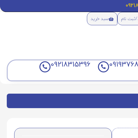
/ثبت نام
سبد خرید
09218315396
09193768