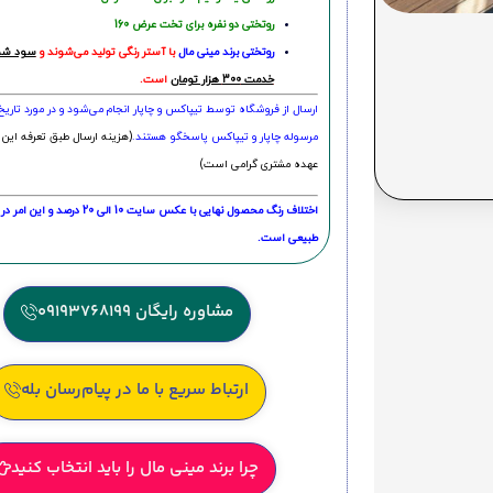
روتختی دو نفره برای تخت عرض 160
روتختی‌
برند مینی مال
با آستر رنگی تولید می‌شوند و
سود شما
خدمت 300 هزار تومان
است.
ارسال از فروشگاه توسط تیپاکس و چاپار انجام می‌شود و در مورد تاری
مرسوله چاپار و تیپاکس پاسخگو هستند.
(هزینه ارسال طبق تعرفه این 
عهده مشتری گرامی است)
اختلاف رنگ محصول نهایی با عکس سایت 10 الی 
طبیعی است.
مشاوره رایگان 09193768199
ارتباط سریع با ما در پیام‌رسان بله
چرا برند مینی مال را باید انتخاب کنید