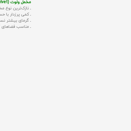
مخمل ولوت (Velvet):
ـ نازک‌ترین نوع مخ
ـ کمی پرزدار با 
ـ گرمای بیشتر نس
ـ مناسب فضاهای گ