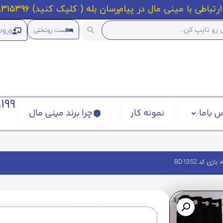
رتباطی با مینی مال در پیام‌رسان بله ( کلیک کنید) 09218315396
ورود
ست روتختی
199
 باما
نمونه کار
چرا برند مینی مال
 کد BD1352