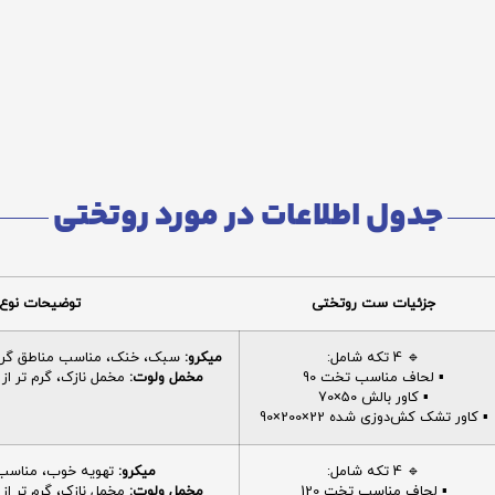
جدول اطلاعات در مورد روتختی
جزئیات ست روتختی
توضیحات نوع 
🔹 4 تکه شامل:
میکرو:
سبک، خنک، مناسب مناطق گرم، 
▪️ لحاف مناسب تخت 90
مخمل ولوت:
مخمل نازک، گرم تر از م
▪️ کاور بالش 50×70
▪️ کاور تشک کش‌دوزی شده 22×200×90
🔹 4 تکه شامل:
میکرو:
تهویه خوب، مناسب ا
▪️ لحاف مناسب تخت 120
مخمل ولوت:
مخمل نازک، گرم تر از م