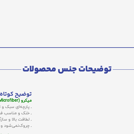
توضیحات جنس محصولات
توضیح کوتاه 
میکرو (Microfiber):
ـ پارچه‌ای سبک و ت
ـ خنک و مناسب فص
ـ لطافت بالا و سا
ـ چروک‌نمی‌شود و