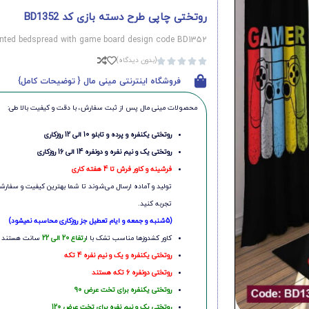
روتختی چاپی طرح دسته بازی کد BD1352
inted bedspread with game board design code BD1352
(بدون دیدگاه)





فروشگاه اینترنتی مینی مال { توضیحات کامل}
محصولات مینی‌ مال پس از ثبت سفارش، با دقت و کیفیت بالا طی:
روتختی یکنفره و پرده و تابلو 10 الی 12 روزکاری
روتختی یک و نیم نفره و دونفره 14 الی 16 روزکاری
فرشینه و کاور فرش تا 4 هفته کاری
تولید و آماده ارسال می‌شوند تا شما بهترین کیفیت و سفارشی
تجربه کنید.
(5شنبه و جمعه و ایام تعطیل جز روزکاری محاسبه نمیشود)
کاور کشدوزها مناسب تشک با ا
رتفاع 20 الی 22
سانت هستند
روتختی یکنفره و یک و نیم نفره 4 تکه
روتختی دونفره 6 تکه هستند
روتختی یکنفره برای تخت عرض 90
روتختی یک و نیم نفره برای تخت عرض 120