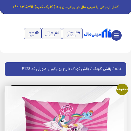
کانال ارتباطی با مینی مال در پیام‌رسان بله ( کلیک کنید) 09218315396
ست
ورود/
سبد
روتختی
ثبت نام
خرید
/
/ بالش کودک طرح یونیکورن صورتی کد P128
خانه
بالش کودک
تخفیف!