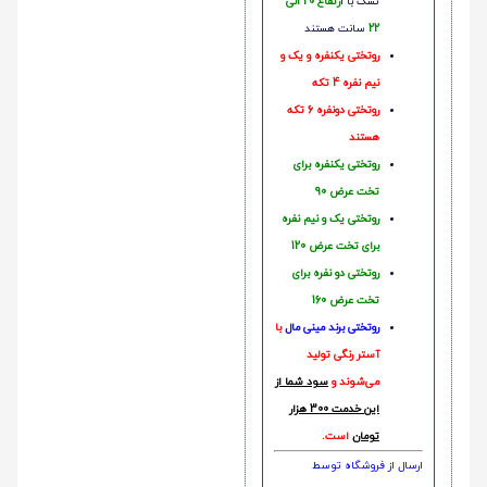
تشک با ا
رتفاع 20 الی
22
سانت هستند
روتختی یکنفره و یک و
نیم نفره 4 تکه
روتختی دونفره 6 تکه
هستند
روتختی یکنفره برای
تخت عرض 90
روتختی یک و نیم نفره
برای تخت عرض 120
روتختی دو نفره برای
تخت عرض 160
روتختی‌
برند مینی مال
با
آستر رنگی تولید
می‌شوند و
سود شما از
این خدمت 300 هزار
تومان
است.
ارسال از فروشگاه توسط