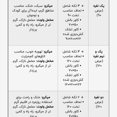
یک نفره
🔹 4 تکه شامل:
میکرو:
سبک، خنک، مناسب
(عرض
▪️ لحاف مناسب
مناطق گرم، ایده‌آل برای کودک
90)
تخت 90
و نوجوان
▪️ کاور بالش
مخمل ولوت:
مخمل نازک، گرم
50×70
تر از میکرو، راه راه و کمی
▪️ کاور تشک
پرزدار
کش‌دوزی شده
22×200×90
یک و
🔹 4 تکه شامل:
میکرو:
تهویه خوب، مناسب
نیم نفره
▪️ لحاف مناسب
اتاق‌های کم‌حرارت
(عرض
تخت 120
مخمل ولوت:
مخمل نازک، گرم
120)
▪️ کاور بالش
تر از میکرو، راه راه و کمی
50×70
پرزدار
▪️ کاور تشک
کش‌دوزی شده
22×200×120
دو نفره
🔹 6 تکه شامل:
میکرو:
خنک و راحت برای
(عرض
▪️ لحاف مناسب
استفاده روزمره در اقلیم گرم
160)
تخت 160
مخمل ولوت:
مخمل نازک، گرم
▪️ کاور بالش
تر از میکرو، راه راه و کمی
50×70
پرزدار