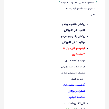
محصولات مینی‌ مال پس از ثبت
سفارش، با دقت و کیفیت بالا
طی:
روتختی یکنفره و پرده و
تابلو 10 الی 12 روزکاری
روتختی یک و نیم نفره و
دونفره 14 الی 16 روزکاری
فرشینه و کاور فرش تا
4 هفته کاری
تولید و آماده ارسال
می‌شوند تا شما بهترین
کیفیت و سفارشی‌سازی
را تجربه کنید.
(5شنبه و جمعه و ایام
تعطیل جز روزکاری
محاسبه نمیشود)
کاور کشدوزها مناسب