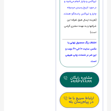
تیپاکس و چاپار انجام می‌شود و
در مورد تاریخ رسیدن مرسوله
چاپار و تیپاکس پاسخگو هستند.
(هزینه ارسال طبق تعرفه این
شرکتها و به عهده مشتری گرامی
است)
اختلاف رنگ محصول نهایی با
عکس سایت 10 الی 20 درصد و
این امر در خدمات چاپ طبیعی
است.
مشاوره رایگان
09193768199
ارتباط سریع با ما
در پیام‌رسان بله