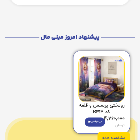
پیشنهاد امروز مینی مال
روتختی پرنسس و قلعه
کد B314
4,760,000
می‌خوامش
تومان
مشاهده همه