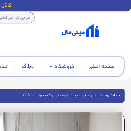
کانال ا
صفحه اصلی
فروشگاه
وبلاگ
تماس
/
/
/ روتختی رنگ صورتی کد S15
خانه
روتختی
روتختی اسپرت