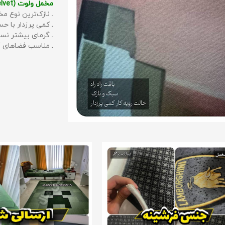
مخمل ولوت (Velvet):
ـ نازک‌ترین نوع مخ
ـ کمی پرزدار با 
ـ گرمای بیشتر نس
ـ مناسب فضاهای گ