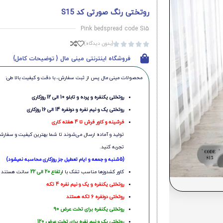
روتختی رنگ صورتی کد S15
Pink bedspread code S15
(بدون دیدگاه)





فروشگاه اینترنتی مینی مال { توضیحات کامل}
محصولات مینی‌ مال پس از ثبت سفارش، با دقت و کیفیت بالا طی:
روتختی یکنفره و پرده و تابلو 10 الی 12 روزکاری
روتختی یک و نیم نفره و دونفره 14 الی 16 روزکاری
فرشینه و کاور فرش تا 4 هفته کاری
تولید و آماده ارسال می‌شوند تا شما بهترین کیفیت و سفارشی
تجربه کنید.
(5شنبه و جمعه و ایام تعطیل جز روزکاری محاسبه نمیشود)
کاور کشدوزها مناسب تشک با ا
رتفاع 20 الی 22
سانت هستند
روتختی یکنفره و یک و نیم نفره 4 تکه
روتختی دونفره 6 تکه هستند
روتختی یکنفره برای تخت عرض 90
روتختی یک و نیم نفره برای تخت عرض 120