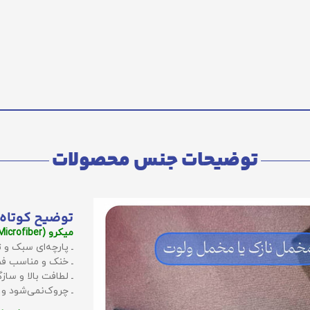
توضیحات جنس محصولات
توضیح کوتاه 
میکرو (Microfiber):
ـ پارچه‌ای سبک و ت
ـ خنک و مناسب فص
ـ لطافت بالا و سا
ـ چروک‌نمی‌شود و