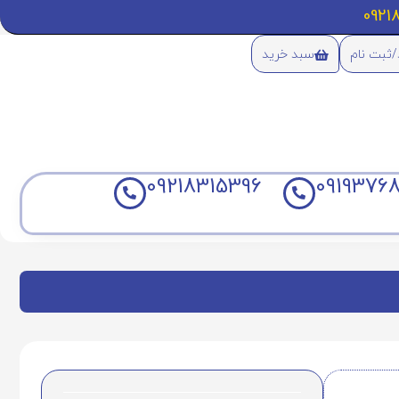
/ثبت نام
سبد خرید
09218315396
09193768