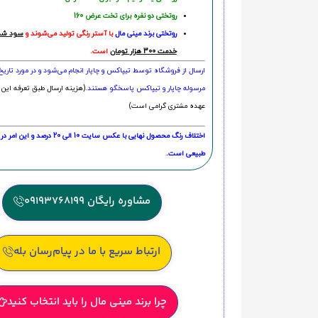
روتختی دو نفره برای تخت عرض 160
روتختی‌
برند مینی مال
با آستر رنگی تولید می‌شوند و
سود شما
خدمت 300 هزار تومان
است.
ارسال از فروشگاه توسط تیپاکس و چاپار انجام می‌شود و در مورد تاری
مرسوله چاپار و تیپاکس پاسخگو هستند.
(هزینه ارسال طبق تعرفه این 
عهده مشتری گرامی است)
اختلاف رنگ محصول نهایی با عکس سایت 10 الی 
طبیعی است.
مشاوره رایگان 09193768199
ارتباط سریع با ما در پیام‌رسان بله
چرا برند مینی مال را باید انتخاب کنید