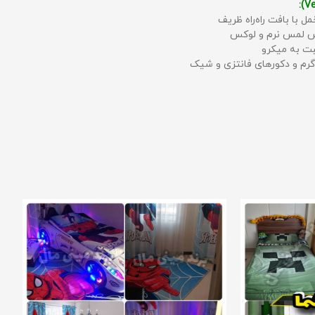
مل با بافت راه‌راه ظریف
حس لمس نرم و لوکس
بت به میکرو
رم و دکورهای فانتزی و شیک