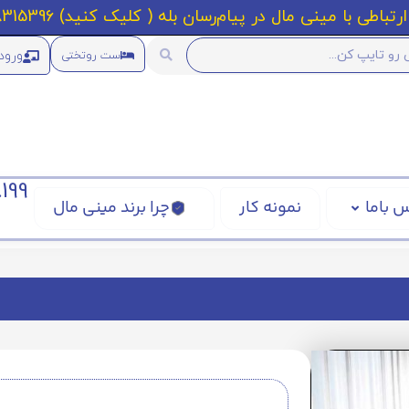
رتباطی با مینی مال در پیام‌رسان بله ( کلیک کنید) 09218315396
ورود
ست روتختی
199
 باما
نمونه کار
چرا برند مینی مال