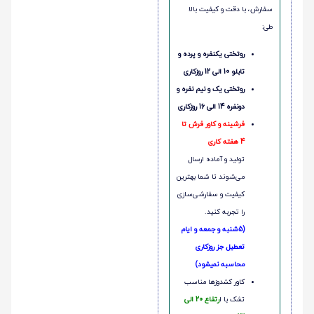
سفارش، با دقت و کیفیت بالا
طی:
روتختی یکنفره و پرده و
تابلو 10 الی 12 روزکاری
روتختی یک و نیم نفره و
دونفره 14 الی 16 روزکاری
فرشینه و کاور فرش تا
4 هفته کاری
تولید و آماده ارسال
می‌شوند تا شما بهترین
کیفیت و سفارشی‌سازی
را تجربه کنید.
(5شنبه و جمعه و ایام
تعطیل جز روزکاری
محاسبه نمیشود)
کاور کشدوزها مناسب
تشک با ا
رتفاع 20 الی