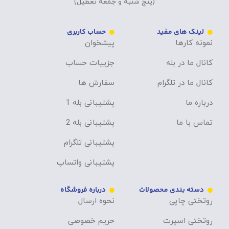
(پنج شنبه و جمعه تعطیل)
لینک های مفید
حساب کاربری
نمونه کارها
پیشخوان
کانال ما در بله
جزییات حساب
کانال ما در تلگرام
سفارش ها
درباره ما
پشتیبانی بله 1
تماس با ما
پشتیبانی بله 2
پشتیبانی تلگرام
پشتیبانی واتساپ
دسته بندی محصولات
درباره فروشگاه
روتختی چاپی
نحوه ارسال
روتختی اسپرت
حریم خصوصی