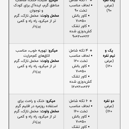
یک نفره
🔹 4 تکه شامل:
میکرو:
سبک، خنک، مناسب
(عرض
▪️ لحاف مناسب
مناطق گرم، ایده‌آل برای کودک
90)
تخت 90
و نوجوان
▪️ کاور بالش
مخمل ولوت:
مخمل نازک، گرم
50×70
تر از میکرو، راه راه و کمی
▪️ کاور تشک
پرزدار
کش‌دوزی شده
22×200×90
یک و
🔹 4 تکه شامل:
میکرو:
تهویه خوب، مناسب
نیم نفره
▪️ لحاف مناسب
اتاق‌های کم‌حرارت
(عرض
تخت 120
مخمل ولوت:
مخمل نازک، گرم
120)
▪️ کاور بالش
تر از میکرو، راه راه و کمی
50×70
پرزدار
▪️ کاور تشک
کش‌دوزی شده
22×200×120
دو نفره
🔹 6 تکه شامل:
میکرو:
خنک و راحت برای
(عرض
▪️ لحاف مناسب
استفاده روزمره در اقلیم گرم
160)
تخت 160
مخمل ولوت:
مخمل نازک، گرم
▪️ کاور بالش
تر از میکرو، راه راه و کمی
50×70
پرزدار
▪️ کاور تشک