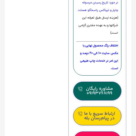
در مورد تاریخ رسیدن مرسوله
چاپار و تیپاکس پاسخگو هستند.
(هزینه ارسال طبق تعرفه این
شرکتها و به عهده مشتری گرامی
است)
اختلاف رنگ محصول نهایی با
عکس سایت 10 الی 20 درصد و
این امر در خدمات چاپ طبیعی
است.
مشاوره رایگان
09193768199
ارتباط سریع با ما
در پیام‌رسان بله