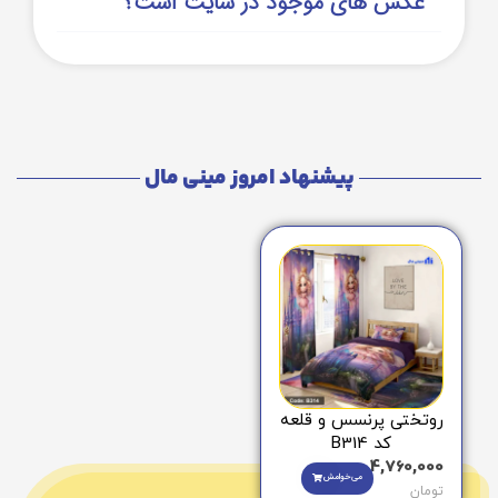
عکس های موجود در سایت است؟
پیشنهاد امروز مینی مال
روتختی پرنسس و قلعه
کد B314
4,760,000
می‌خوامش
تومان