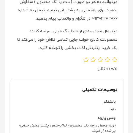
میتوانید به هر دو صورت (ست یا تک محصول ) سفارش
بدهید. برای راهنمایی به پشتیبانی تیم مینیمال به شماره
09302282866 در تلگرام و واتساپ پیام بدهید.
مینیمال مجموعه‌ای از
هلدلینگ مینی
، عرضه کننده
محصولات کالای خواب چاپی تمامی تلاش خود را می‌کند تا
یک خرید اینترنتی لذت بخشی را تجذبه کنید.
0/5
(0 نظر)
توضیحات تکمیلی
بالشتک
دارد
جنس پارچه
رویه مخمل درجه یک مخصوص نوزاد-جنس پشت مخمل حبابی-
پر شده از الیاف