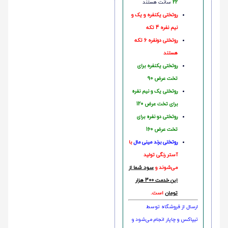
22
سانت هستند
روتختی یکنفره و یک و
نیم نفره 4 تکه
روتختی دونفره 6 تکه
هستند
روتختی یکنفره برای
تخت عرض 90
روتختی یک و نیم نفره
برای تخت عرض 120
روتختی دو نفره برای
تخت عرض 160
روتختی‌
برند مینی مال
با
آستر رنگی تولید
می‌شوند و
سود شما از
این خدمت 300 هزار
تومان
است.
ارسال از فروشگاه توسط
تیپاکس و چاپار انجام می‌شود و