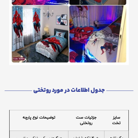
جدول اطلاعات در مورد روتختی
سایز
جزئیات ست
توضیحات نوع پارچه
تخت
روتختی