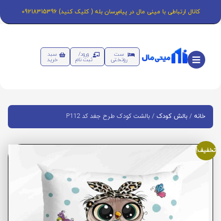
کانال ارتباطی با مینی مال در پیام‌رسان بله ( کلیک کنید) 09218315396
ست
ورود/
سبد
روتختی
ثبت نام
خرید
/
/ بالشت کودک طرح جغد کد P112
خانه
بالش کودک
تخفیف!