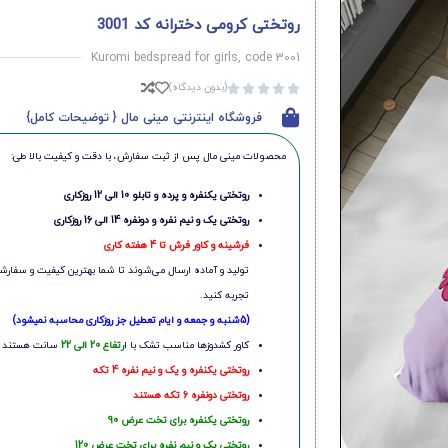
روتختی کرومی دخترانه کد 3001
Kuromi bedspread for girls, code 3001
(بدون دیدگاه)





فروشگاه اینترنتی مینی مال { توضیحات کامل}
محصولات مینی‌ مال پس از ثبت سفارش، با دقت و کیفیت بالا طی:
روتختی یکنفره و پرده و تابلو 10 الی 12 روزکاری
روتختی یک و نیم نفره و دونفره 14 الی 16 روزکاری
فرشینه و کاور فرش تا 4 هفته کاری
تولید و آماده ارسال می‌شوند تا شما بهترین کیفیت و سفارشی
تجربه کنید.
(5شنبه و جمعه و ایام تعطیل جز روزکاری محاسبه نمیشود)
کاور کشدوزها مناسب تشک با ا
رتفاع 20 الی 22
سانت هستند
روتختی یکنفره و یک و نیم نفره 4 تکه
روتختی دونفره 6 تکه هستند
روتختی یکنفره برای تخت عرض 90
روتختی یک و نیم نفره برای تخت عرض 120