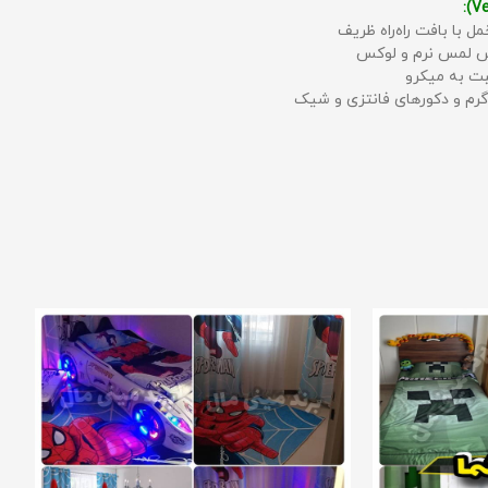
مل با بافت راه‌راه ظریف
حس لمس نرم و لوکس
بت به میکرو
رم و دکورهای فانتزی و شیک