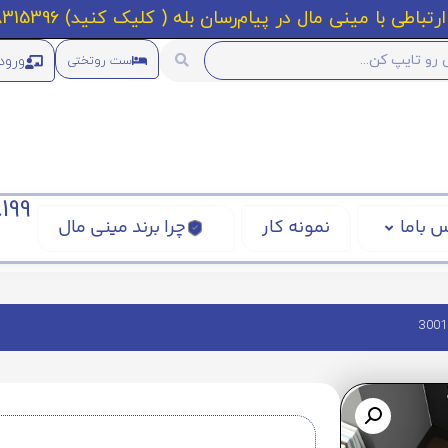
رتباطی با مینی مال در پیام‌رسان بله ( کلیک کنید) 09218315396
ورود
ست روتختی
199
 باما
نمونه کار
چرا برند مینی مال