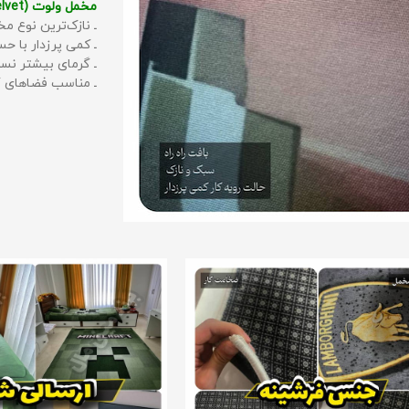
مخمل ولوت (Velvet):
ـ نازک‌ترین نوع مخ
ـ کمی پرزدار با 
ـ گرمای بیشتر نس
ـ مناسب فضاهای گ