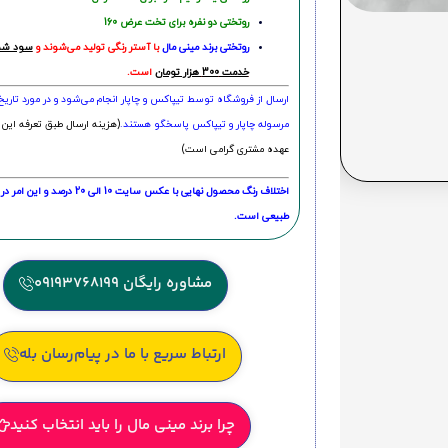
روتختی دو نفره برای تخت عرض 160
روتختی‌
برند مینی مال
با آستر رنگی تولید می‌شوند و
سود شما
خدمت 300 هزار تومان
است.
ارسال از فروشگاه توسط تیپاکس و چاپار انجام می‌شود و در مورد تاری
مرسوله چاپار و تیپاکس پاسخگو هستند.
(هزینه ارسال طبق تعرفه این 
عهده مشتری گرامی است)
اختلاف رنگ محصول نهایی با عکس سایت 10 الی 
طبیعی است.
مشاوره رایگان 09193768199
ارتباط سریع با ما در پیام‌رسان بله
چرا برند مینی مال را باید انتخاب کنید