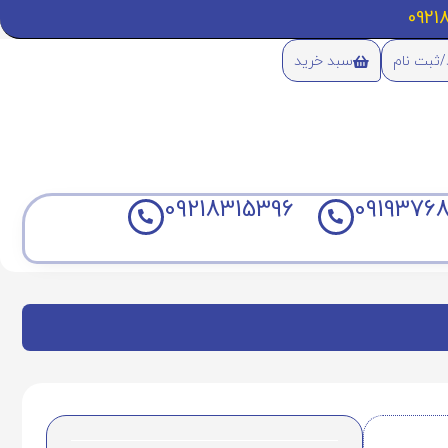
/ثبت نام
سبد خرید
09218315396
09193768