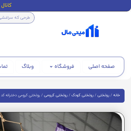
کانال ا
صفحه اصلی
فروشگاه
وبلاگ
تماس
/
/
/
/ روتختی کرومی دخترانه کد 3001
خانه
روتختی
روتختی کودک
روتختی کرومی