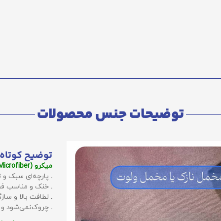
توضیحات جنس محصولات
توضیح کوتاه 
میکرو (Microfiber):
ـ پارچه‌ای سبک و ت
ـ خنک و مناسب فص
ـ لطافت بالا و سا
ـ چروک‌نمی‌شود و