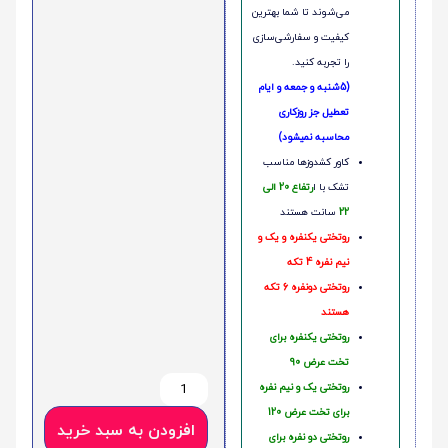
می‌شوند تا شما بهترین
کیفیت و سفارشی‌سازی
را تجربه کنید.
(5شنبه و جمعه و ایام
تعطیل جز روزکاری
محاسبه نمیشود)
کاور کشدوزها مناسب
تشک با ا
رتفاع 20 الی
22
سانت هستند
روتختی یکنفره و یک و
نیم نفره 4 تکه
روتختی دونفره 6 تکه
هستند
روتختی یکنفره برای
تخت عرض 90
روتختی یک و نیم نفره
برای تخت عرض 120
افزودن به سبد خرید
روتختی دو نفره برای