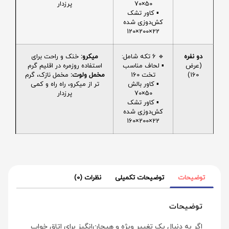
50×70
پرزدار
▪️ کاور تشک
کش‌دوزی شده
22×200×120
دو نفره
🔹 6 تکه شامل:
میکرو:
خنک و راحت برای
(عرض
▪️ لحاف مناسب
استفاده روزمره در اقلیم گرم
160)
تخت 160
مخمل ولوت:
مخمل نازک، گرم
▪️ کاور بالش
تر از میکرو، راه راه و کمی
50×70
پرزدار
▪️ کاور تشک
کش‌دوزی شده
22×200×160
توضیحات
توضیحات تکمیلی
نظرات (0)
توضیحات
اگر به دنبال یک تغییر ویژه و هیجان‌انگیز برای اتاق خواب