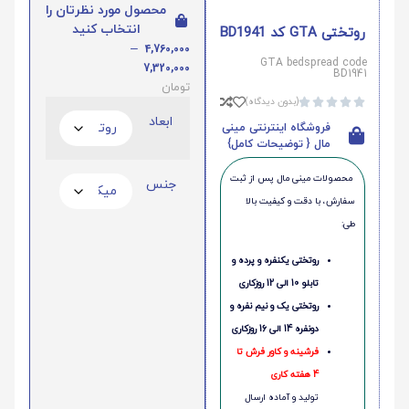
محصول مورد نظرتان را
انتخاب کنید
روتختی GTA کد BD1941
–
4,760,000
GTA bedspread code
7,320,000
BD1941
تومان
(بدون دیدگاه)





ابعاد
فروشگاه اینترنتی مینی
مال { توضیحات کامل}
محصولات مینی‌ مال پس از ثبت
جنس
سفارش، با دقت و کیفیت بالا
طی:
روتختی یکنفره و پرده و
تابلو 10 الی 12 روزکاری
روتختی یک و نیم نفره و
دونفره 14 الی 16 روزکاری
فرشینه و کاور فرش تا
4 هفته کاری
تولید و آماده ارسال