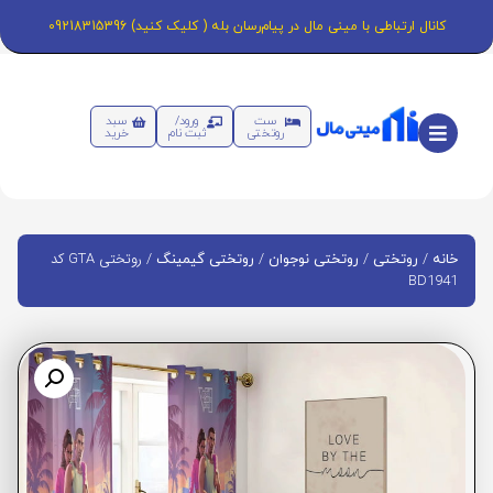
کانال ارتباطی با مینی مال در پیام‌رسان بله ( کلیک کنید) 09218315396
ست
ورود/
سبد
روتختی
ثبت نام
خرید
/
/
/
/ روتختی GTA کد
خانه
روتختی
روتختی نوجوان
روتختی گیمینگ
BD1941