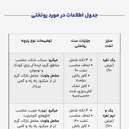
جدول اطلاعات در مورد روتختی
سایز
جزئیات ست
توضیحات نوع پارچه
تخت
روتختی
یک نفره
🔹 4 تکه شامل:
میکرو:
سبک، خنک، مناسب
(عرض
▪️ لحاف مناسب
مناطق گرم، ایده‌آل برای کودک
90)
تخت 90
و نوجوان
▪️ کاور بالش
مخمل ولوت:
مخمل نازک، گرم
50×70
تر از میکرو، راه راه و کمی
▪️ کاور تشک
پرزدار
کش‌دوزی شده
22×200×90
یک و
🔹 4 تکه شامل:
میکرو:
تهویه خوب، مناسب
نیم نفره
▪️ لحاف مناسب
اتاق‌های کم‌حرارت
(عرض
تخت 120
مخمل ولوت:
مخمل نازک، گرم
120)
▪️ کاور بالش
تر از میکرو، راه راه و کمی