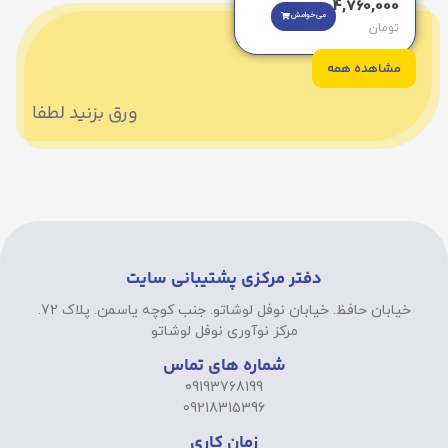
4,760,000
می‌خوامش
تومان
مشاهده همه
ورق بزنید لطفا
دفتر مرکزی پشتیبانی سایت
خیابان حافظ. خیابان نوفل لوشاتو. جنب کوچه یاسمن. پلاک 72.
مرکز نوآوری نوفل لوشاتو
شماره های تماس
09193768199
09218315396
زمان کاری