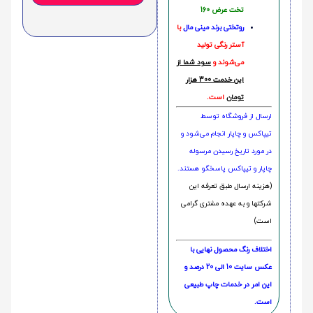
تخت عرض 160
روتختی‌
برند مینی مال
با
آستر رنگی تولید
می‌شوند و
سود شما از
این خدمت 300 هزار
تومان
است.
ارسال از فروشگاه توسط
تیپاکس و چاپار انجام می‌شود و
در مورد تاریخ رسیدن مرسوله
چاپار و تیپاکس پاسخگو هستند.
(هزینه ارسال طبق تعرفه این
شرکتها و به عهده مشتری گرامی
است)
اختلاف رنگ محصول نهایی با
عکس سایت 10 الی 20 درصد و
این امر در خدمات چاپ طبیعی
است.