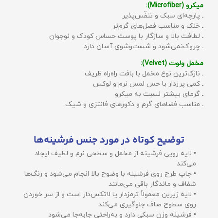
میکرو (Microfiber):
ـ پارچه‌ای سبک و تنفّس‌پذیر
ـ خنک و مناسب فصل‌های گرم‌تر
ـ لطافت بالا و سازگار با پوست حساس کودک و نوجوان
ـ چروک‌نمی‌شود و شست‌وشوی آسان دارد
مخمل ولوت (Velvet):
ـ نازک‌ترین نوع مخمل با بافت راه‌راه ظریف
ـ کمی پرزدار با حس لمس نرم و لوکس
ـ گرمای بیشتر نسبت به میکرو
ـ مناسب فضاهای گرم و دکورهای فانتزی و شیک
توضیح کوتاه در مورد جنس فرشینه‌ها
• لایه رویی فرشینه از مخمل و سطحی نرم و لطیف ایجاد
می‌کند
• چاپ طرح روی فرشینه با وضوح بالا انجام می‌شود و رنگ‌ها
شفاف و ماندگار باقی می‌مانند
• لایه زیرین معمولاً ترمزدار یا لاتکس‌دار است و از سر خوردن
روی سطوح صاف جلوگیری می‌کند
• فرشینه وزن سبکی دارد و به‌راحتی جابه‌جا می‌شود