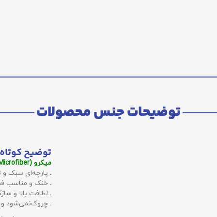
توضیحات جنس محصولات
توضیح کوتاه 
میکرو (Microfiber):
ـ پارچه‌ای سبک و ت
ـ خنک و مناسب فص
ـ لطافت بالا و سا
ـ چروک‌نمی‌شود و