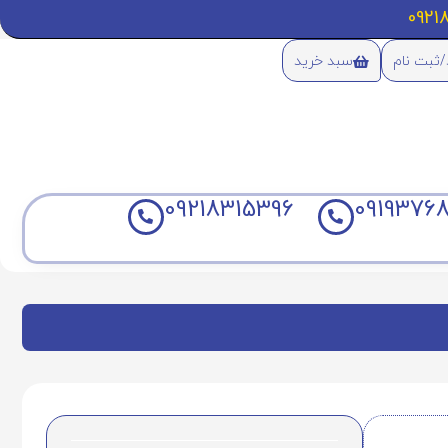
/ثبت نام
سبد خرید
09218315396
09193768