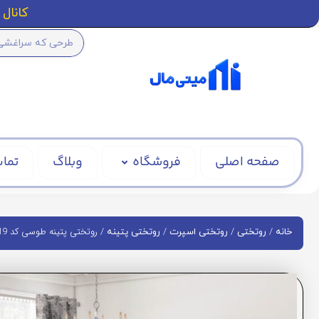
کانال ا
صفحه اصلی
فروشگاه
وبلاگ
تماس
/
/
/
/ روتختی پتینه طوسی کد BD1519
خانه
روتختی
روتختی اسپرت
روتختی پتینه