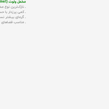
مخمل ولوت (Velvet):
ـ نازک‌ترین نوع مخ
ـ کمی پرزدار با 
ـ گرمای بیشتر نس
ـ مناسب فضاهای گ