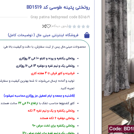
روتختی پتینه طوسی کد BD1519
Gray patina bedspread code BD1519
(بدون دیدگاه)





فروشگاه اینترنتی مینی مال { توضیحات کامل}
محصولات مینی‌ مال پس از ثبت سفارش، با دقت و کیفیت بالا طی:
روتختی یکنفره و پرده و تابلو 10 الی 12 روزکاری
روتختی یک و نیم نفره و دونفره 14 الی 16 روزکاری
فرشینه و کاور فرش تا 4 هفته کاری
تولید و آماده ارسال می‌شوند تا شما بهترین کیفیت و سفارشی
تجربه کنید.
(5شنبه و جمعه و ایام تعطیل جز روزکاری محاسبه نمیشود)
کاور کشدوزها مناسب تشک با ا
رتفاع 20 الی 22
سانت هستند
روتختی یکنفره و یک و نیم نفره 4 تکه
روتختی دونفره 6 تکه هستند
روتختی یکنفره برای تخت عرض 90
روتختی یک و نیم نفره برای تخت عرض 120