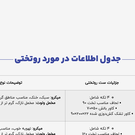
جدول اطلاعات در مورد روتختی
جزئیات ست روتختی
توضیحات نوع 
🔹 4 تکه شامل:
میکرو:
سبک، خنک، مناسب مناطق گرم، 
▪️ لحاف مناسب تخت 90
مخمل ولوت:
مخمل نازک، گرم تر از م
▪️ کاور بالش 50×70
▪️ کاور تشک کش‌دوزی شده 22×200×90
🔹 4 تکه شامل:
میکرو:
تهویه خوب، مناسب ا
▪️ لحاف مناسب تخت 120
مخمل ولوت:
مخمل نازک، گرم تر از م