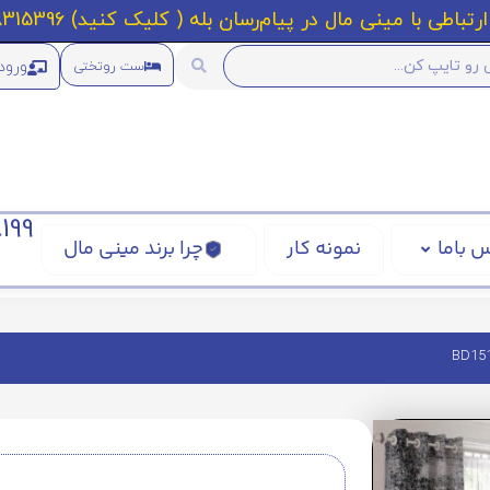
رتباطی با مینی مال در پیام‌رسان بله ( کلیک کنید) 09218315396
ورود
ست روتختی
199
 باما
نمونه کار
چرا برند مینی مال