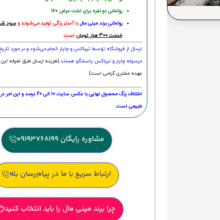
روتختی دو نفره برای تخت عرض 160
روتختی‌
برند مینی مال
با آستر رنگی تولید می‌شوند و
سود شما
خدمت 300 هزار تومان
است.
ارسال از فروشگاه توسط تیپاکس و چاپار انجام می‌شود و در مورد تاری
مرسوله چاپار و تیپاکس پاسخگو هستند.
(هزینه ارسال طبق تعرفه این 
عهده مشتری گرامی است)
اختلاف رنگ محصول نهایی با عکس سایت 10 الی 
طبیعی است.
مشاوره رایگان 09193768199
ارتباط سریع با ما در پیام‌رسان بله
چرا برند مینی مال را باید انتخاب کنید