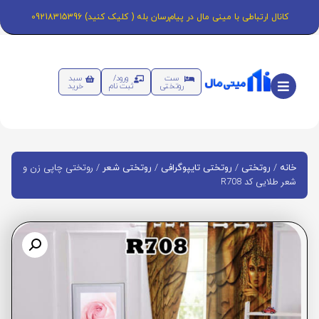
کانال ارتباطی با مینی مال در پیام‌رسان بله ( کلیک کنید) 09218315396
ست
ورود/
سبد
روتختی
ثبت نام
خرید
/
/
/
/ روتختی چاپی زن و
خانه
روتختی
روتختی تایپوگرافی
روتختی شعر
شعر طلایی کد R708