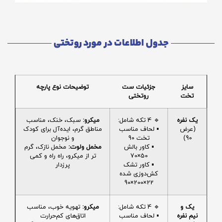
جدول اطلاعات در مورد روتختی
سایز
جزئیات ست
توضیحات نوع پارچه
تخت
روتختی
یک نفره
🔹 4 تکه شامل:
میکرو:
سبک، خنک، مناسب
(عرض
▪️ لحاف مناسب
مناطق گرم، ایده‌آل برای کودک
90)
تخت 90
و نوجوان
▪️ کاور بالش
مخمل ولوت:
مخمل نازک، گرم
50×70
تر از میکرو، راه راه و کمی
▪️ کاور تشک
پرزدار
کش‌دوزی شده
22×200×90
یک و
🔹 4 تکه شامل:
میکرو:
تهویه خوب، مناسب
نیم نفره
▪️ لحاف مناسب
اتاق‌های کم‌حرارت