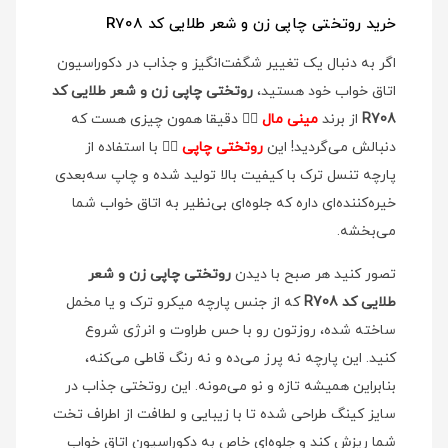
خرید روتختی چاپی زن و شعر طلایی کد R708
اگر به دنبال یک تغییر شگفت‌انگیز و جذاب در دکوراسیون
اتاق خواب خود هستید،
روتختی چاپی زن و شعر طلایی کد
R708
از برند
مینی مال
👉🏻
دقیقا همون چیزی هست که
دنبالش می‌گردید! این
روتختی چاپی
👉🏻
با استفاده از
پارچه تنسل ترک با کیفیت بالا تولید شده و چاپ سه‌بعدی
خیره‌کننده‌ای داره که جلوه‌ای بی‌نظیر به اتاق خواب شما
می‌بخشه.
تصور کنید هر صبح با دیدن
روتختی چاپی زن و شعر
طلایی کد R708
که از جنس پارچه میکرو ترک و یا مخمل
ساخته شده، روزتون رو با حس طراوت و انرژی شروع
کنید. این پارچه نه پرز می‌ده و نه رنگ قاطی می‌کنه،
بنابراین همیشه تازه و نو می‌مونه. این روتختی جذاب در
سایز کینگ طراحی شده تا با زیبایی و لطافت از اطراف تخت
شما ریزش کند و جلوه‌ای خاص به دکوراسیون اتاق خواب