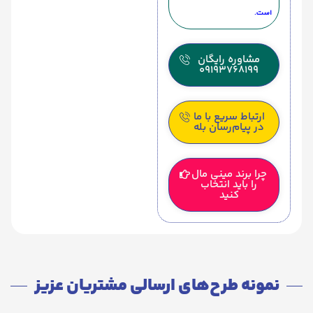
است.
مشاوره رایگان
09193768199
ارتباط سریع با ما
در پیام‌رسان بله
چرا برند مینی مال
را باید انتخاب
کنید
نمونه طرح‌های ارسالی مشتریان عزیز