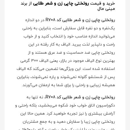
خرید و قیمت
روتختی چاپی زن و شعر طلایی
از برند
مینی مال
روتختی چاپی زن و شعر طلایی کد R708
در دو اندازه
یک‌نفره و دو نفره قابل سفارش است، بنابراین به راحتی
می‌توانید اندازه مناسب خود را انتخاب کنید و از خواب
راحت و دلپذیر لذت ببرید. الیاف به کار رفته در این
روتختی چاپی ضد حساسیت و ضد عرق هستند و از
بهترین نوع الیاف موجود در بازار، یعنی الیاف 300 گرمی
استفاده شده است. این ویژگی‌ها تضمین می‌کند که الیاف
پس از شستشو گلوله نمی‌شوند و پاره نمی‌شوند، بنابراین
همیشه زیبایی و راحتی را برای شما به ارمغان می‌آورند.
روتختی چاپی زن و شعر طلایی کد R708
، نه تنها به
دکوراسیون اتاق خواب خود شکوه می‌بخشید، بلکه راحتی و
آرامش بیشتری را نیز تجربه خواهید کرد. همین حالا این
روتختی چاپی زیبا را سفارش دهید و به جمع مشتریان
راضی ما بپیوندید! لذت یک خواب راحت و آرام با
روتختی