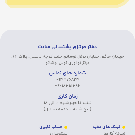
دفتر مرکزی پشتیبانی سایت
خیابان حافظ. خیابان نوفل لوشاتو. جنب کوچه یاسمن. پلاک 72.
مرکز نوآوری نوفل لوشاتو
شماره های تماس
09193768199
09218315396
زمان کاری
شنبه تا چهارشنبه 10 الی 18
(پنج شنبه و جمعه تعطیل)
لینک های مفید
حساب کاربری
نمونه کارها
پیشخوان