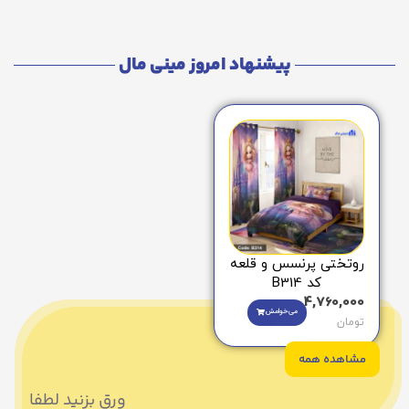
پیشنهاد امروز مینی مال
روتختی پرنسس و قلعه
کد B314
4,760,000
می‌خوامش
تومان
مشاهده همه
ورق بزنید لطفا