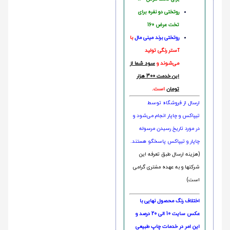
روتختی دو نفره برای
تخت عرض 160
روتختی‌
برند مینی مال
با
آستر رنگی تولید
می‌شوند و
سود شما از
این خدمت 300 هزار
تومان
است.
ارسال از فروشگاه توسط
تیپاکس و چاپار انجام می‌شود و
در مورد تاریخ رسیدن مرسوله
چاپار و تیپاکس پاسخگو هستند.
(هزینه ارسال طبق تعرفه این
شرکتها و به عهده مشتری گرامی
است)
اختلاف رنگ محصول نهایی با
عکس سایت 10 الی 20 درصد و
این امر در خدمات چاپ طبیعی