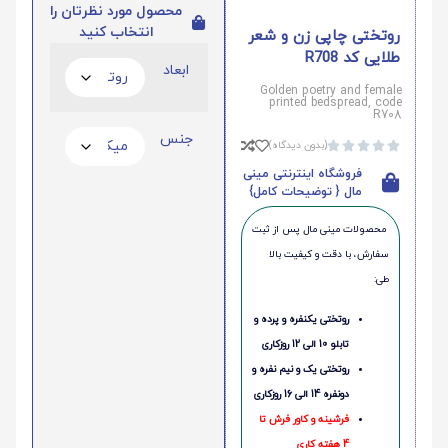
محصول مورد نظرتان را
انتخاب کنید
روتختی چاپی زن و شعر
طلایی کد R708
ابعاد
Golden poetry and female
printed bedspread, code
R708
جنس
(بدون دیدگاه)





فروشگاه اینترنتی مینی
مال { توضیحات کامل}
محصولات مینی‌ مال پس از ثبت
سفارش، با دقت و کیفیت بالا
طی:
روتختی یکنفره و پرده و
تابلو 10 الی 12 روزکاری
روتختی یک و نیم نفره و
دونفره 14 الی 16 روزکاری
فرشینه و کاور فرش تا
4 هفته کاری