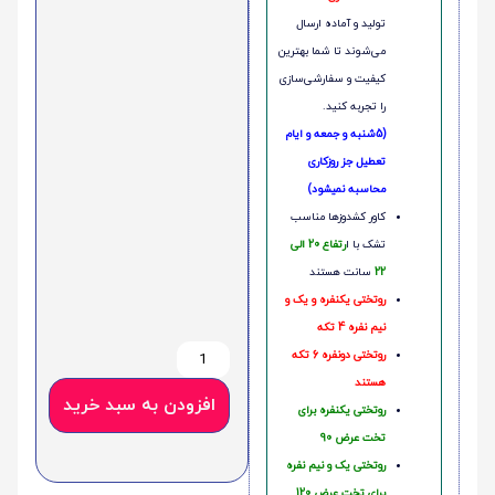
تولید و آماده ارسال
می‌شوند تا شما بهترین
کیفیت و سفارشی‌سازی
را تجربه کنید.
(5شنبه و جمعه و ایام
تعطیل جز روزکاری
محاسبه نمیشود)
کاور کشدوزها مناسب
تشک با ا
رتفاع 20 الی
22
سانت هستند
روتختی یکنفره و یک و
نیم نفره 4 تکه
روتختی دونفره 6 تکه
هستند
افزودن به سبد خرید
روتختی یکنفره برای
تخت عرض 90
روتختی یک و نیم نفره
برای تخت عرض 120