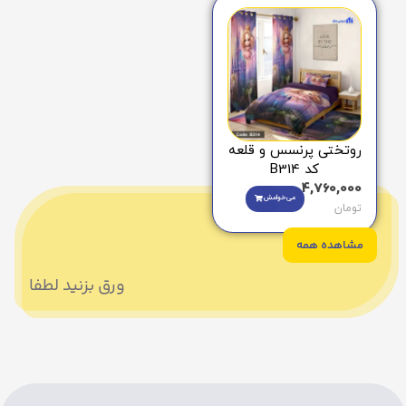
روتختی پرنسس و قلعه
کد B314
4,760,000
می‌خوامش
تومان
مشاهده همه
ورق بزنید لطفا