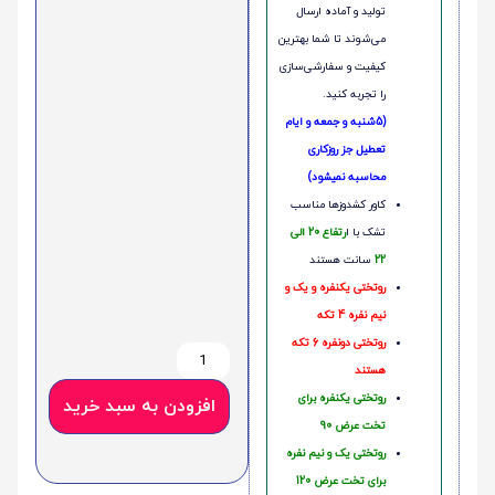
تولید و آماده ارسال
می‌شوند تا شما بهترین
کیفیت و سفارشی‌سازی
را تجربه کنید.
(5شنبه و جمعه و ایام
تعطیل جز روزکاری
محاسبه نمیشود)
کاور کشدوزها مناسب
تشک با ا
رتفاع 20 الی
22
سانت هستند
روتختی یکنفره و یک و
نیم نفره 4 تکه
روتختی دونفره 6 تکه
هستند
روتختی یکنفره برای
افزودن به سبد خرید
تخت عرض 90
روتختی یک و نیم نفره
برای تخت عرض 120