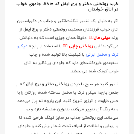
خرید روتختی دختر و برج ایفل کد R810، جادوی خواب
در اتاق خوابتان
اگر به دنبال یک تغییر شگفت‌انگیز و جذاب در دکوراسیون
اتاق خواب فرزندتان هستید،
روتختی دختر و برج ایفل
از
برند
مینی مال
👉🏻
دقیقاً همان چیزی است که به دنبالش
می‌گردید! این
روتختی چاپی
👉🏻
با استفاده از پارچه
میکرو
ترک و مخمل ایرانی
با کیفیت بالا تولید شده و چاپ
سه‌بعدی خیره‌کننده‌ای دارد که جلوه‌ای بی‌نظیر به اتاق
خواب کودک شما می‌بخشد.
تصور کنید هر صبح با دیدن
روتختی دختر و برج ایفل
که از
جنس پارچه میکرو ترک یا مخمل ساخته شده، روزتان را با
حس طراوت و انرژی شروع کنید. این پارچه نه پرز می‌دهد
و نه رنگ آن تغییر می‌کند، بنابراین همیشه تازه و نو
می‌ماند. این روتختی جذاب در سایز کینگ طراحی شده تا
با زیبایی و لطافت از اطراف تخت شما ریزش کند و جلوه‌ای