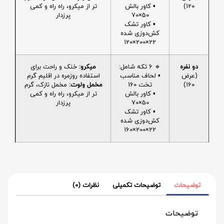
120)
▪️ کاور بالش
تر از میکرو، راه راه و کمی
50×70
پرزدار
▪️ کاور تشک
کش‌دوزی شده
22×200×120
دو نفره
🔹 6 تکه شامل:
میکرو:
خنک و راحت برای
(عرض
▪️ لحاف مناسب
استفاده روزمره در اقلیم گرم
160)
تخت 160
مخمل ولوت:
مخمل نازک، گرم
▪️ کاور بالش
تر از میکرو، راه راه و کمی
50×70
پرزدار
▪️ کاور تشک
کش‌دوزی شده
22×200×160
توضیحات
توضیحات تکمیلی
نظرات (0)
توضیحات