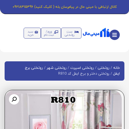
کانال ارتباطی با مینی مال در پیام‌رسان بله ( کلیک کنید) 09218315396
ست
ورود/
سبد
روتختی
ثبت نام
خرید
/
/
/
/
خانه
روتختی
روتختی اسپرت
روتختی شهر
روتختی برج
/ روتختی دختر و برج ایفل کد R810
ایفل