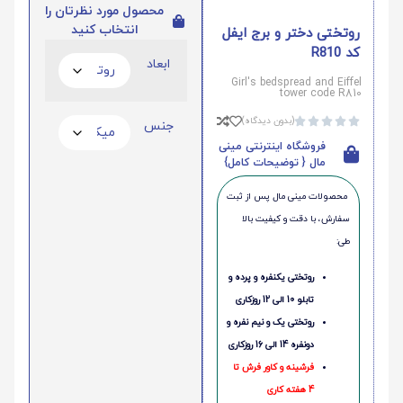
محصول مورد نظرتان را
انتخاب کنید
روتختی دختر و برج ایفل
کد R810
ابعاد
Girl's bedspread and Eiffel
tower code R810
(بدون دیدگاه)





جنس
فروشگاه اینترنتی مینی
مال { توضیحات کامل}
محصولات مینی‌ مال پس از ثبت
سفارش، با دقت و کیفیت بالا
طی:
روتختی یکنفره و پرده و
تابلو 10 الی 12 روزکاری
روتختی یک و نیم نفره و
دونفره 14 الی 16 روزکاری
فرشینه و کاور فرش تا
4 هفته کاری