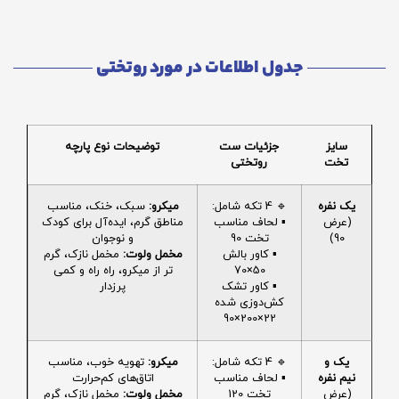
جدول اطلاعات در مورد روتختی
سایز
جزئیات ست
توضیحات نوع پارچه
تخت
روتختی
یک نفره
🔹 4 تکه شامل:
میکرو:
سبک، خنک، مناسب
(عرض
▪️ لحاف مناسب
مناطق گرم، ایده‌آل برای کودک
90)
تخت 90
و نوجوان
▪️ کاور بالش
مخمل ولوت:
مخمل نازک، گرم
50×70
تر از میکرو، راه راه و کمی
▪️ کاور تشک
پرزدار
کش‌دوزی شده
22×200×90
یک و
🔹 4 تکه شامل:
میکرو:
تهویه خوب، مناسب
نیم نفره
▪️ لحاف مناسب
اتاق‌های کم‌حرارت
(عرض
تخت 120
مخمل ولوت:
مخمل نازک، گرم