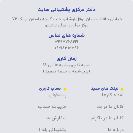
دفتر مرکزی پشتیبانی سایت
خیابان حافظ. خیابان نوفل لوشاتو. جنب کوچه یاسمن. پلاک 72.
مرکز نوآوری نوفل لوشاتو
شماره های تماس
09193768199
09218315396
زمان کاری
شنبه تا چهارشنبه 10 الی 18
(پنج شنبه و جمعه تعطیل)
لینک های مفید
حساب کاربری
نمونه کارها
پیشخوان
کانال ما در بله
جزییات حساب
کانال ما در تلگرام
سفارش ها
درباره ما
پشتیبانی بله 1