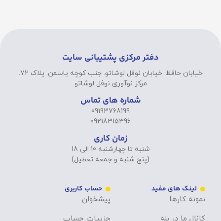
دفتر مرکزی پشتیبانی سایت
خیابان حافظ. خیابان نوفل لوشاتو. جنب کوچه یاسمن. پلاک 72.
مرکز نوآوری نوفل لوشاتو
شماره های تماس
09193768199
09218315396
زمان کاری
شنبه تا چهارشنبه 10 الی 18
(پنج شنبه و جمعه تعطیل)
لینک های مفید
حساب کاربری
نمونه کارها
پیشخوان
کانال ما در بله
جزییات حساب