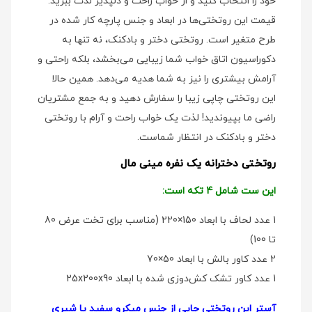
خود را انتخاب کنید و از خواب راحت و دلپذیر لذت ببرید.
قیمت این روتختی‌ها در ابعاد و جنس پارچه کار شده در
طرح متغیر است. روتختی دختر و بادکنک، نه تنها به
دکوراسیون اتاق خواب شما زیبایی می‌بخشد، بلکه راحتی و
آرامش بیشتری را نیز به شما هدیه می‌دهد. همین حالا
این روتختی چاپی زیبا را سفارش دهید و به جمع مشتریان
راضی ما بپیوندید! لذت یک خواب راحت و آرام با روتختی
دختر و بادکنک در انتظار شماست.
روتختی دخترانه یک نفره مینی مال
این ست شامل 4 تکه است:
1 عدد لحاف با ابعاد 150×220 (مناسب برای تخت عرض 80
تا 100)
2 عدد کاور بالش با ابعاد 50×70
1 عدد کاور تشک کش‌دوزی شده با ابعاد 25x200x90
آستر این روتختی چاپی از جنس میکرو سفید یا شیری