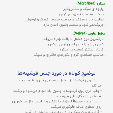
میکرو (Microfiber):
ـ پارچه‌ای سبک و تنفّس‌پذیر
ـ خنک و مناسب فصل‌های گرم‌تر
ـ لطافت بالا و سازگار با پوست حساس کودک و نوجوان
ـ چروک‌نمی‌شود و شست‌وشوی آسان دارد
مخمل ولوت (Velvet):
ـ نازک‌ترین نوع مخمل با بافت راه‌راه ظریف
ـ کمی پرزدار با حس لمس نرم و لوکس
ـ گرمای بیشتر نسبت به میکرو
ـ مناسب فضاهای گرم و دکورهای فانتزی و شیک
توضیح کوتاه در مورد جنس فرشینه‌ها
• لایه رویی فرشینه از مخمل و سطحی نرم و لطیف ایجاد
می‌کند
• چاپ طرح روی فرشینه با وضوح بالا انجام می‌شود و رنگ‌ها
شفاف و ماندگار باقی می‌مانند
• لایه زیرین معمولاً ترمزدار یا لاتکس‌دار است و از سر خوردن
روی سطوح صاف جلوگیری می‌کند
• فرشینه وزن سبکی دارد و به‌راحتی جابه‌جا می‌شود