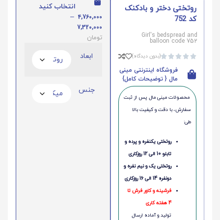
انتخاب کنید
روتختی دختر و بادکنک
–
4,760,000
کد 752
7,320,000
Girl's bedspread and
تومان
balloon code 752
ابعاد
(بدون دیدگاه)





فروشگاه اینترنتی مینی
مال { توضیحات کامل}
جنس
محصولات مینی‌ مال پس از ثبت
سفارش، با دقت و کیفیت بالا
طی:
روتختی یکنفره و پرده و
تابلو 10 الی 12 روزکاری
روتختی یک و نیم نفره و
دونفره 14 الی 16 روزکاری
فرشینه و کاور فرش تا
4 هفته کاری
تولید و آماده ارسال