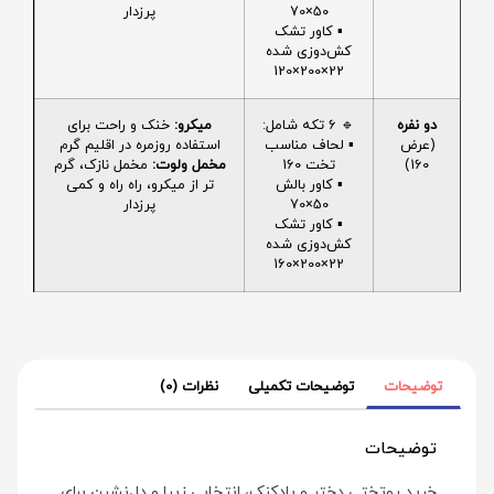
50×70
پرزدار
▪️ کاور تشک
کش‌دوزی شده
22×200×120
دو نفره
🔹 6 تکه شامل:
میکرو:
خنک و راحت برای
(عرض
▪️ لحاف مناسب
استفاده روزمره در اقلیم گرم
160)
تخت 160
مخمل ولوت:
مخمل نازک، گرم
▪️ کاور بالش
تر از میکرو، راه راه و کمی
50×70
پرزدار
▪️ کاور تشک
کش‌دوزی شده
22×200×160
توضیحات
توضیحات تکمیلی
نظرات (0)
توضیحات
خرید روتختی دختر و بادکنک، انتخابی زیبا و دل‌نشین برای