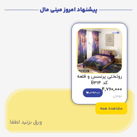
پیشنهاد امروز مینی مال
روتختی پرنسس و قلعه
کد B314
4,760,000
می‌خوامش
تومان
مشاهده همه
ورق بزنید لطفا