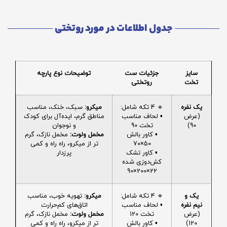
جدول اطلاعات در مورد روتختی
سایز
جزئیات ست
توضیحات نوع پارچه
تخت
روتختی
یک نفره
🔹 4 تکه شامل:
میکرو:
سبک، خنک، مناسب
(عرض
▪️ لحاف مناسب
مناطق گرم، ایده‌آل برای کودک
90)
تخت 90
و نوجوان
▪️ کاور بالش
مخمل ولوت:
مخمل نازک، گرم
50×70
تر از میکرو، راه راه و کمی
▪️ کاور تشک
پرزدار
کش‌دوزی شده
22×200×90
یک و
🔹 4 تکه شامل:
میکرو:
تهویه خوب، مناسب
نیم نفره
▪️ لحاف مناسب
اتاق‌های کم‌حرارت
(عرض
تخت 120
مخمل ولوت:
مخمل نازک، گرم
120)
▪️ کاور بالش
تر از میکرو، راه راه و کمی