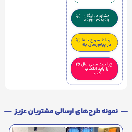
مشاوره رایگان
09193768199
ارتباط سریع با ما
در پیام‌رسان بله
چرا برند مینی مال
را باید انتخاب
کنید
نمونه طرح‌های ارسالی مشتریان عزیز