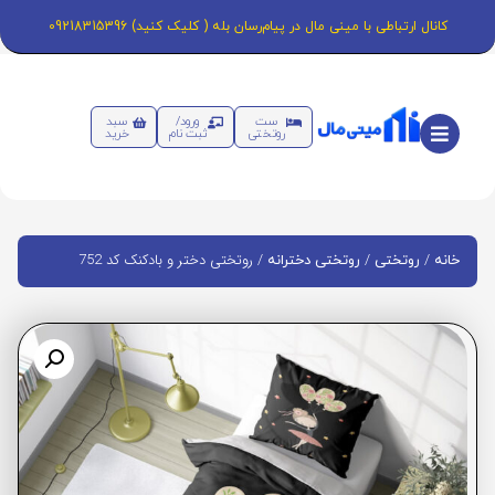
کانال ارتباطی با مینی مال در پیام‌رسان بله ( کلیک کنید) 09218315396
ست
ورود/
سبد
روتختی
ثبت نام
خرید
/
/
/ روتختی دختر و بادکنک کد 752
خانه
روتختی
روتختی دخترانه