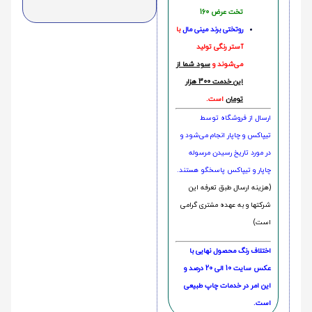
تخت عرض 160
روتختی‌
برند مینی مال
با
آستر رنگی تولید
می‌شوند و
سود شما از
این خدمت 300 هزار
تومان
است.
ارسال از فروشگاه توسط
تیپاکس و چاپار انجام می‌شود و
در مورد تاریخ رسیدن مرسوله
چاپار و تیپاکس پاسخگو هستند.
(هزینه ارسال طبق تعرفه این
شرکتها و به عهده مشتری گرامی
است)
اختلاف رنگ محصول نهایی با
عکس سایت 10 الی 20 درصد و
این امر در خدمات چاپ طبیعی
است.