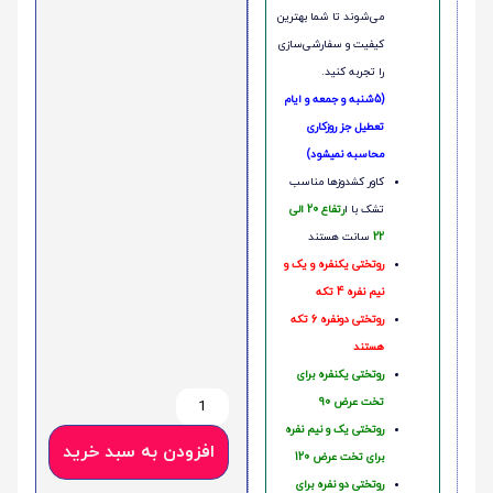
می‌شوند تا شما بهترین
کیفیت و سفارشی‌سازی
را تجربه کنید.
(5شنبه و جمعه و ایام
تعطیل جز روزکاری
محاسبه نمیشود)
کاور کشدوزها مناسب
تشک با ا
رتفاع 20 الی
22
سانت هستند
روتختی یکنفره و یک و
نیم نفره 4 تکه
روتختی دونفره 6 تکه
هستند
روتختی یکنفره برای
تخت عرض 90
روتختی یک و نیم نفره
افزودن به سبد خرید
برای تخت عرض 120
روتختی دو نفره برای