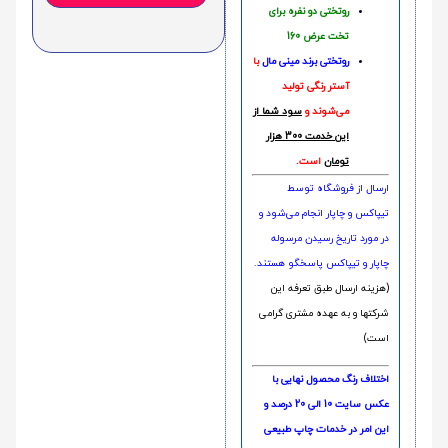
روتختی دو نفره برای
تخت عرض 160
روتختی‌
برند مینی مال
با
آستر رنگی تولید
می‌شوند و
سود شما از
این خدمت 300 هزار
تومان
است.
ارسال از فروشگاه توسط
تیپاکس و چاپار انجام می‌شود و
در مورد تاریخ رسیدن مرسوله
چاپار و تیپاکس پاسخگو هستند.
(هزینه ارسال طبق تعرفه این
شرکتها و به عهده مشتری گرامی
است)
اختلاف رنگ محصول نهایی با
عکس سایت 10 الی 20 درصد و
این امر در خدمات چاپ طبیعی