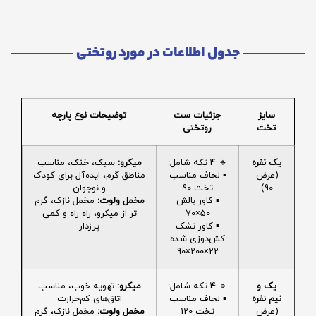
جدول اطلاعات در مورد روتختی
سایز
جزئیات ست
توضیحات نوع پارچه
تخت
روتختی
یک نفره
🔹 4 تکه شامل:
میکرو:
سبک، خنک، مناسب
(عرض
▪️ لحاف مناسب
مناطق گرم، ایده‌آل برای کودک
90)
تخت 90
و نوجوان
▪️ کاور بالش
مخمل ولوت:
مخمل نازک، گرم
50×70
تر از میکرو، راه راه و کمی
▪️ کاور تشک
پرزدار
کش‌دوزی شده
22×200×90
یک و
🔹 4 تکه شامل:
میکرو:
تهویه خوب، مناسب
نیم نفره
▪️ لحاف مناسب
اتاق‌های کم‌حرارت
(عرض
تخت 120
مخمل ولوت:
مخمل نازک، گرم