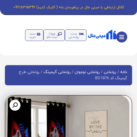
کانال ارتباطی با مینی مال در پیام‌رسان بله ( کلیک کنید) 09218315396
ست
ورود/
سبد
روتختی
ثبت نام
خرید
/
/
/
/ روتختی طرح
خانه
روتختی
روتختی نوجوان
روتختی گیمینگ
گیمینگ کد BD1876