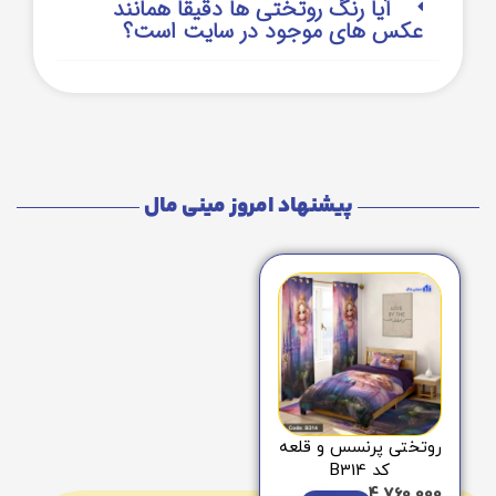
آیا رنگ روتختی ها دقیقا همانند
عکس های موجود در سایت است؟
پیشنهاد امروز مینی مال
روتختی پرنسس و قلعه
کد B314
4,760,000