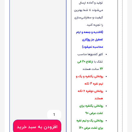
تولید و آماده ارسال
می‌شوند تا شما بهترین
کیفیت و سفارشی‌سازی
را تجربه کنید.
(5شنبه و جمعه و ایام
تعطیل جز روزکاری
محاسبه نمیشود)
کاور کشدوزها مناسب
تشک با ا
رتفاع 20 الی
22
سانت هستند
روتختی یکنفره و یک و
نیم نفره 4 تکه
روتختی دونفره 6 تکه
هستند
روتختی یکنفره برای
تخت عرض 90
روتختی یک و نیم نفره
افزودن به سبد خرید
برای تخت عرض 120