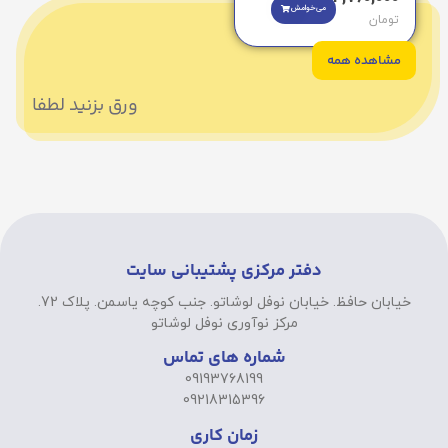
می‌خوامش
تومان
مشاهده همه
ورق بزنید لطفا
دفتر مرکزی پشتیبانی سایت
خیابان حافظ. خیابان نوفل لوشاتو. جنب کوچه یاسمن. پلاک 72.
مرکز نوآوری نوفل لوشاتو
شماره های تماس
09193768199
09218315396
زمان کاری