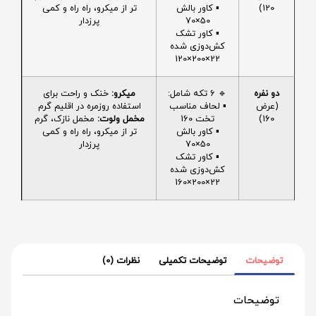
120)
▪️ کاور بالش
تر از میکرو، راه راه و کمی
50×70
پرزدار
▪️ کاور تشک
کش‌دوزی شده
22×200×120
دو نفره
🔹 6 تکه شامل:
میکرو:
خنک و راحت برای
(عرض
▪️ لحاف مناسب
استفاده روزمره در اقلیم گرم
160)
تخت 160
مخمل ولوت:
مخمل نازک، گرم
▪️ کاور بالش
تر از میکرو، راه راه و کمی
50×70
پرزدار
▪️ کاور تشک
کش‌دوزی شده
22×200×160
توضیحات
توضیحات تکمیلی
نظرات (0)
توضیحات