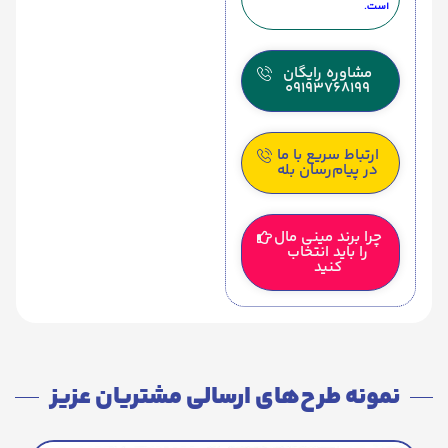
است.
مشاوره رایگان
09193768199
ارتباط سریع با ما
در پیام‌رسان بله
چرا برند مینی مال
را باید انتخاب
کنید
نمونه طرح‌های ارسالی مشتریان عزیز