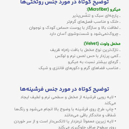
توضیح کوتاه در مورد جنس روتختی‌ها
میکرو (Microfiber):
ـ پارچه‌ای سبک و تنفّس‌پذیر
ـ خنک و مناسب فصل‌های گرم‌تر
ـ لطافت بالا و سازگار با پوست حساس کودک و نوجوان
ـ چروک‌نمی‌شود و شست‌وشوی آسان دارد
مخمل ولوت (Velvet):
ـ نازک‌ترین نوع مخمل با بافت راه‌راه ظریف
ـ کمی پرزدار با حس لمس نرم و لوکس
ـ گرمای بیشتر نسبت به میکرو
ـ مناسب فضاهای گرم و دکورهای فانتزی و شیک
توضیح کوتاه در مورد جنس فرشینه‌ها
• لایه رویی فرشینه از مخمل و سطحی نرم و لطیف ایجاد
می‌کند
• چاپ طرح روی فرشینه با وضوح بالا انجام می‌شود و رنگ‌ها
شفاف و ماندگار باقی می‌مانند
• لایه زیرین معمولاً ترمزدار یا لاتکس‌دار است و از سر خوردن
روی سطوح صاف جلوگیری می‌کند