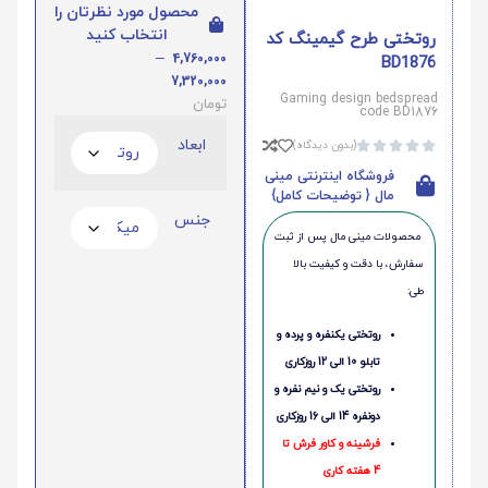
محصول مورد نظرتان را
انتخاب کنید
روتختی طرح گیمینگ کد
–
4,760,000
BD1876
7,320,000
Gaming design bedspread
تومان
code BD1876
ابعاد
(بدون دیدگاه)





فروشگاه اینترنتی مینی
مال { توضیحات کامل}
جنس
محصولات مینی‌ مال پس از ثبت
سفارش، با دقت و کیفیت بالا
طی:
روتختی یکنفره و پرده و
تابلو 10 الی 12 روزکاری
روتختی یک و نیم نفره و
دونفره 14 الی 16 روزکاری
فرشینه و کاور فرش تا
4 هفته کاری