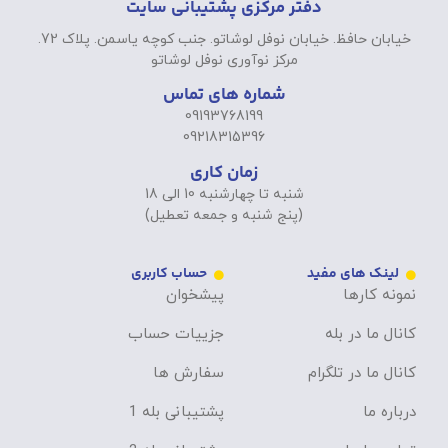
دفتر مرکزی پشتیبانی سایت
خیابان حافظ. خیابان نوفل لوشاتو. جنب کوچه یاسمن. پلاک 72.
مرکز نوآوری نوفل لوشاتو
شماره های تماس
09193768199
09218315396
زمان کاری
شنبه تا چهارشنبه 10 الی 18
(پنج شنبه و جمعه تعطیل)
لینک های مفید
حساب کاربری
نمونه کارها
پیشخوان
کانال ما در بله
جزییات حساب
کانال ما در تلگرام
سفارش ها
درباره ما
پشتیبانی بله 1