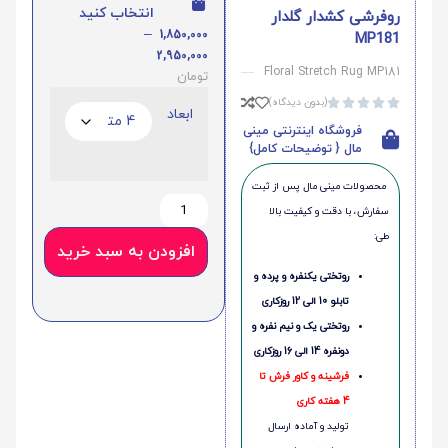
انتخاب کنید
روفرشی کشدار گلدار
–
1,850,000
MP181
2,950,000
Floral Stretch Rug MP181
تومان
(بدون دیدگاه)





ابعاد
فروشگاه اینترنتی مینی
مال { توضیحات کامل}
محصولات مینی‌ مال پس از ثبت
سفارش، با دقت و کیفیت بالا
طی:
افزودن به سبد خرید
روتختی یکنفره و پرده و
تابلو 10 الی 12 روزکاری
روتختی یک و نیم نفره و
دونفره 14 الی 16 روزکاری
فرشینه و کاور فرش تا
4 هفته کاری
تولید و آماده ارسال