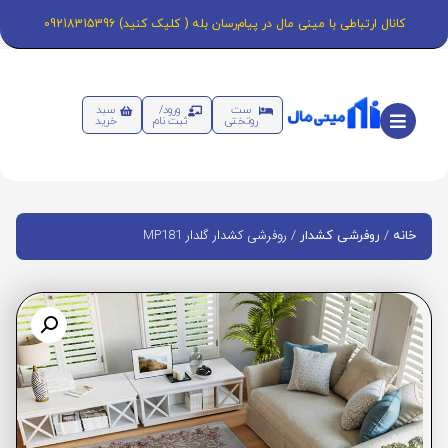
کانال ارتباطی با مینی مال در پیام‌رسان بله ( کلیک کنید) 09218315396
ست
ورود/
سبد
روتختی
ثبت نام
خرید
/
/ روفرشی کشدار گلدار MP181
خانه
روفرشی کشدار