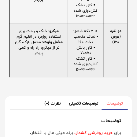
▪️ کاور تشک
کش‌دوزی شده
22×200×120
دو نفره
🔹 6 تکه شامل:
میکرو:
خنک و راحت برای
(عرض
▪️ لحاف مناسب
استفاده روزمره در اقلیم گرم
160)
تخت 160
مخمل ولوت:
مخمل نازک، گرم
▪️ کاور بالش
تر از میکرو، راه راه و کمی
50×70
پرزدار
▪️ کاور تشک
کش‌دوزی شده
22×200×160
توضیحات
توضیحات تکمیلی
نظرات (0)
توضیحات
برای
خرید روفرشی کشدار
،
برند مینی‌ مال با افتخار،