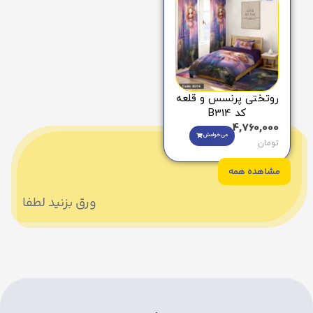
روتختی پرنسس و قلعه
کد B314
4,760,000
می‌خوامش
تومان
مشاهده همه
ورق بزنید لطفا