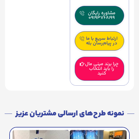
مشاوره رایگان
09193768199
ارتباط سریع با ما
در پیام‌رسان بله
چرا برند مینی مال
را باید انتخاب
کنید
نمونه طرح‌های ارسالی مشتریان عزیز