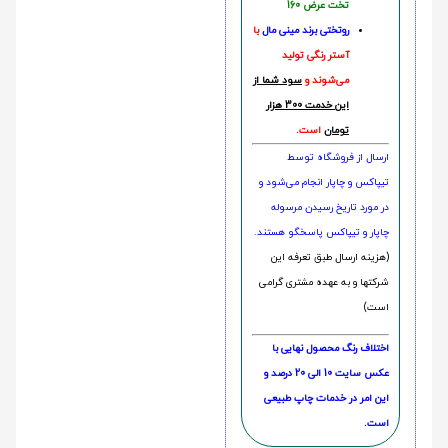
تخت عرض 160
روتختی‌
برند مینی مال
با
آستر رنگی تولید
می‌شوند و
سود شما از
این خدمت 300 هزار
تومان
است.
ارسال از فروشگاه توسط
تیپاکس و چاپار انجام می‌شود و
در مورد تاریخ رسیدن مرسوله
چاپار و تیپاکس پاسخگو هستند.
(هزینه ارسال طبق تعرفه این
شرکتها و به عهده مشتری گرامی
است)
اختلاف رنگ محصول نهایی با
عکس سایت 10 الی 20 درصد و
این امر در خدمات چاپ طبیعی
است.