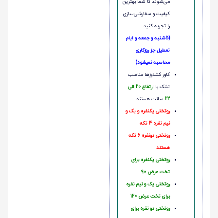
می‌شوند تا شما بهترین
کیفیت و سفارشی‌سازی
را تجربه کنید.
(5شنبه و جمعه و ایام
تعطیل جز روزکاری
محاسبه نمیشود)
کاور کشدوزها مناسب
تشک با ا
رتفاع 20 الی
22
سانت هستند
روتختی یکنفره و یک و
نیم نفره 4 تکه
روتختی دونفره 6 تکه
هستند
روتختی یکنفره برای
تخت عرض 90
روتختی یک و نیم نفره
برای تخت عرض 120
روتختی دو نفره برای