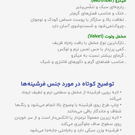
میکرو (Microfiber):
ـ پارچه‌ای سبک و تنفّس‌پذیر
ـ خنک و مناسب فصل‌های گرم‌تر
ـ لطافت بالا و سازگار با پوست حساس کودک و نوجوان
ـ چروک‌نمی‌شود و شست‌وشوی آسان دارد
مخمل ولوت (Velvet):
ـ نازک‌ترین نوع مخمل با بافت راه‌راه ظریف
ـ کمی پرزدار با حس لمس نرم و لوکس
ـ گرمای بیشتر نسبت به میکرو
ـ مناسب فضاهای گرم و دکورهای فانتزی و شیک
توضیح کوتاه در مورد جنس فرشینه‌ها
• لایه رویی فرشینه از مخمل و سطحی نرم و لطیف ایجاد
می‌کند
• چاپ طرح روی فرشینه با وضوح بالا انجام می‌شود و رنگ‌ها
شفاف و ماندگار باقی می‌مانند
• لایه زیرین معمولاً ترمزدار یا لاتکس‌دار است و از سر خوردن
روی سطوح صاف جلوگیری می‌کند
• فرشینه وزن سبکی دارد و به‌راحتی جابه‌جا می‌شود