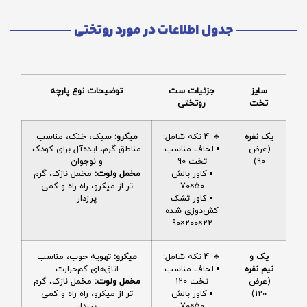
جدول اطلاعات در مورد روتختی
سایز
جزئیات ست
توضیحات نوع پارچه
تخت
روتختی
یک نفره
🔹 4 تکه شامل:
میکرو:
سبک، خنک، مناسب
(عرض
▪️ لحاف مناسب
مناطق گرم، ایده‌آل برای کودک
90)
تخت 90
و نوجوان
▪️ کاور بالش
مخمل ولوت:
مخمل نازک، گرم
50×70
تر از میکرو، راه راه و کمی
▪️ کاور تشک
پرزدار
کش‌دوزی شده
22×200×90
یک و
🔹 4 تکه شامل:
میکرو:
تهویه خوب، مناسب
نیم نفره
▪️ لحاف مناسب
اتاق‌های کم‌حرارت
(عرض
تخت 120
مخمل ولوت:
مخمل نازک، گرم
120)
▪️ کاور بالش
تر از میکرو، راه راه و کمی
50×70
پرزدار