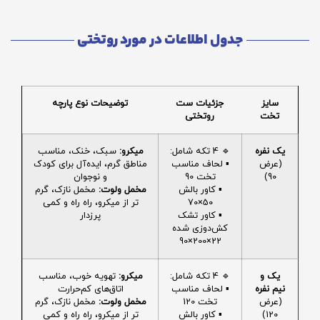
جدول اطلاعات در مورد روتختی
سایز
جزئیات ست
توضیحات نوع پارچه
تخت
روتختی
یک نفره
🔹 4 تکه شامل:
میکرو:
سبک، خنک، مناسب
(عرض
▪️ لحاف مناسب
مناطق گرم، ایده‌آل برای کودک
90)
تخت 90
و نوجوان
▪️ کاور بالش
مخمل ولوت:
مخمل نازک، گرم
50×70
تر از میکرو، راه راه و کمی
▪️ کاور تشک
پرزدار
کش‌دوزی شده
22×200×90
یک و
🔹 4 تکه شامل:
میکرو:
تهویه خوب، مناسب
نیم نفره
▪️ لحاف مناسب
اتاق‌های کم‌حرارت
(عرض
تخت 120
مخمل ولوت:
مخمل نازک، گرم
120)
▪️ کاور بالش
تر از میکرو، راه راه و کمی