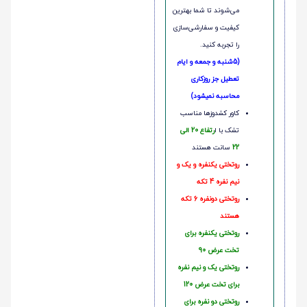
می‌شوند تا شما بهترین
کیفیت و سفارشی‌سازی
را تجربه کنید.
(5شنبه و جمعه و ایام
تعطیل جز روزکاری
محاسبه نمیشود)
کاور کشدوزها مناسب
تشک با ا
رتفاع 20 الی
22
سانت هستند
روتختی یکنفره و یک و
نیم نفره 4 تکه
روتختی دونفره 6 تکه
هستند
روتختی یکنفره برای
تخت عرض 90
روتختی یک و نیم نفره
برای تخت عرض 120
روتختی دو نفره برای