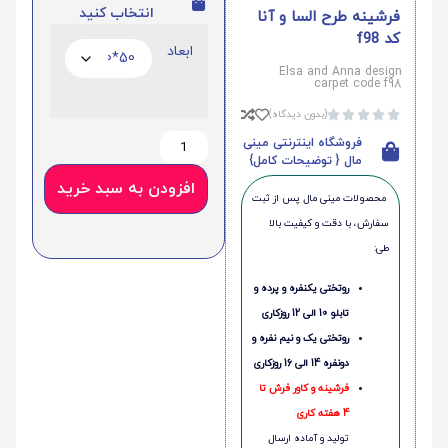
انتخاب کنید
فرشینه طرح السا و آنا
کد f98
ابعاد
Elsa and Anna design
carpet code f98
(بدون دیدگاه)





فروشگاه اینترنتی مینی
مال { توضیحات کامل}
افزودن به سبد خرید
محصولات مینی‌ مال پس از ثبت
سفارش، با دقت و کیفیت بالا
طی:
روتختی یکنفره و پرده و
تابلو 10 الی 12 روزکاری
روتختی یک و نیم نفره و
دونفره 14 الی 16 روزکاری
فرشینه و کاور فرش تا
4 هفته کاری
تولید و آماده ارسال