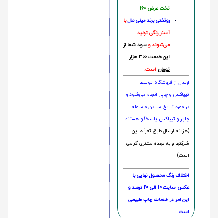
تخت عرض 160
روتختی‌
برند مینی مال
با
آستر رنگی تولید
می‌شوند و
سود شما از
این خدمت 300 هزار
تومان
است.
ارسال از فروشگاه توسط
تیپاکس و چاپار انجام می‌شود و
در مورد تاریخ رسیدن مرسوله
چاپار و تیپاکس پاسخگو هستند.
(هزینه ارسال طبق تعرفه این
شرکتها و به عهده مشتری گرامی
است)
اختلاف رنگ محصول نهایی با
عکس سایت 10 الی 20 درصد و
این امر در خدمات چاپ طبیعی
است.