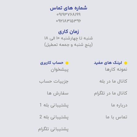
شماره های تماس
09193768199
09218315396
زمان کاری
شنبه تا چهارشنبه 10 الی 18
(پنج شنبه و جمعه تعطیل)
لینک های مفید
حساب کاربری
نمونه کارها
پیشخوان
کانال ما در بله
جزییات حساب
کانال ما در تلگرام
سفارش ها
درباره ما
پشتیبانی بله 1
تماس با ما
پشتیبانی بله 2
پشتیبانی تلگرام