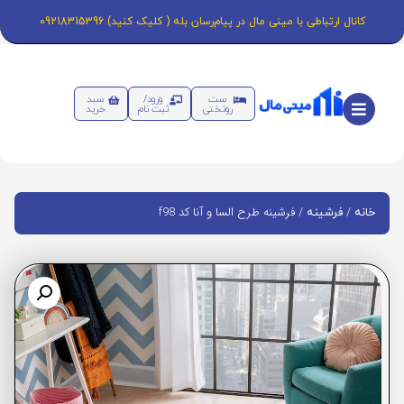
کانال ارتباطی با مینی مال در پیام‌رسان بله ( کلیک کنید) 09218315396
ست
ورود/
سبد
روتختی
ثبت نام
خرید
/
/ فرشینه طرح السا و آنا کد f98
خانه
فرشینه