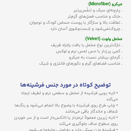
میکرو (Microfiber):
ـ پارچه‌ای سبک و تنفّس‌پذیر
ـ خنک و مناسب فصل‌های گرم‌تر
ـ لطافت بالا و سازگار با پوست حساس کودک و نوجوان
ـ چروک‌نمی‌شود و شست‌وشوی آسان دارد
مخمل ولوت (Velvet):
ـ نازک‌ترین نوع مخمل با بافت راه‌راه ظریف
ـ کمی پرزدار با حس لمس نرم و لوکس
ـ گرمای بیشتر نسبت به میکرو
ـ مناسب فضاهای گرم و دکورهای فانتزی و شیک
توضیح کوتاه در مورد جنس فرشینه‌ها
• لایه رویی فرشینه از مخمل و سطحی نرم و لطیف ایجاد
می‌کند
• چاپ طرح روی فرشینه با وضوح بالا انجام می‌شود و رنگ‌ها
شفاف و ماندگار باقی می‌مانند
• لایه زیرین معمولاً ترمزدار یا لاتکس‌دار است و از سر خوردن
روی سطوح صاف جلوگیری می‌کند
• فرشینه وزن سبکی دارد و به‌راحتی جابه‌جا می‌شود