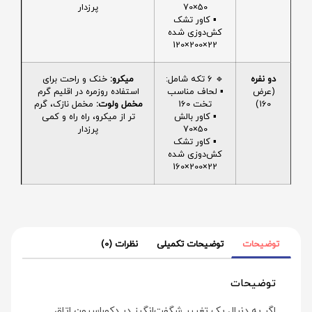
50×70
پرزدار
▪️ کاور تشک
کش‌دوزی شده
22×200×120
دو نفره
🔹 6 تکه شامل:
میکرو:
خنک و راحت برای
(عرض
▪️ لحاف مناسب
استفاده روزمره در اقلیم گرم
160)
تخت 160
مخمل ولوت:
مخمل نازک، گرم
▪️ کاور بالش
تر از میکرو، راه راه و کمی
50×70
پرزدار
▪️ کاور تشک
کش‌دوزی شده
22×200×160
توضیحات
توضیحات تکمیلی
نظرات (0)
توضیحات
اگر به دنبال یک تغییر شگفت‌انگیز در دکوراسیون اتاق