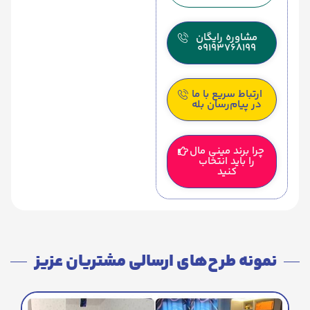
مشاوره رایگان
09193768199
ارتباط سریع با ما
در پیام‌رسان بله
چرا برند مینی مال
را باید انتخاب
کنید
نمونه طرح‌های ارسالی مشتریان عزیز