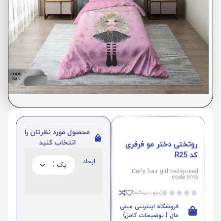
محصول مورد نظرتان را
انتخاب کنید
روتختی دختر مو فرفری
کد R25
ابعاد
Curly hair girl bedspread
code R25
(بدون دیدگاه)





فروشگاه اینترنتی مینی
مال { توضیحات کامل}