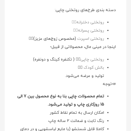
دسته بندی طرح‌های روتختی چاپی:
روتختی دخترانه👉🏻
روتختی پسرانه👉🏻
روتختی اسپرت
(مخصوص زوج‌های عزیز)👉🏻
اینجا در مینی مال، محصولاتی از قیبل؛
روتختی چاپی
👉🏻 ( تکنفره کینگ و دونفره)
بالش کودک
👉🏻
تولید و عرضه می‌شود.
📣توجه
تمام محصولات چاپی بنا به نوع محصول بین 7 الی
15 روزکاری چاپ و تولید می‌شود.
امکان ارسال به تمام نقاط کشور
رنگ ثابت و ضمانت 2 ساله چاپ
کاملا قابل شستشو (با مایع لباسشویی و در دمای