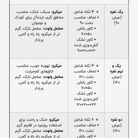
یک نفره
🔹 4 تکه شامل:
میکرو:
سبک، خنک، مناسب
(عرض
▪️ لحاف مناسب
مناطق گرم، ایده‌آل برای کودک
90)
تخت 90
و نوجوان
▪️ کاور بالش
مخمل ولوت:
مخمل نازک، گرم
50×70
تر از میکرو، راه راه و کمی
▪️ کاور تشک
پرزدار
کش‌دوزی شده
22×200×90
یک و
🔹 4 تکه شامل:
میکرو:
تهویه خوب، مناسب
نیم نفره
▪️ لحاف مناسب
اتاق‌های کم‌حرارت
(عرض
تخت 120
مخمل ولوت:
مخمل نازک، گرم
120)
▪️ کاور بالش
تر از میکرو، راه راه و کمی
50×70
پرزدار
▪️ کاور تشک
کش‌دوزی شده
22×200×120
دو نفره
🔹 6 تکه شامل:
میکرو:
خنک و راحت برای
(عرض
▪️ لحاف مناسب
استفاده روزمره در اقلیم گرم
160)
تخت 160
مخمل ولوت:
مخمل نازک، گرم
▪️ کاور بالش
تر از میکرو، راه راه و کمی