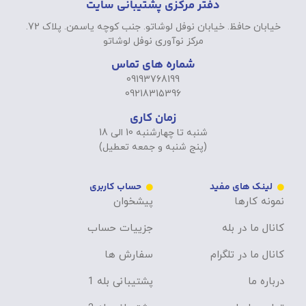
دفتر مرکزی پشتیبانی سایت
خیابان حافظ. خیابان نوفل لوشاتو. جنب کوچه یاسمن. پلاک 72.
مرکز نوآوری نوفل لوشاتو
شماره های تماس
09193768199
09218315396
زمان کاری
شنبه تا چهارشنبه 10 الی 18
(پنج شنبه و جمعه تعطیل)
لینک های مفید
حساب کاربری
نمونه کارها
پیشخوان
کانال ما در بله
جزییات حساب
کانال ما در تلگرام
سفارش ها
درباره ما
پشتیبانی بله 1