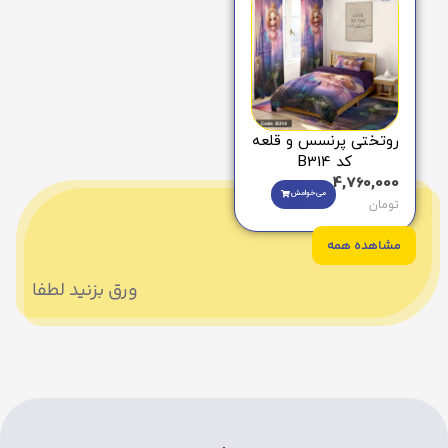
روتختی پرنسس و قلعه
کد B314
4,760,000
می‌خوامش
تومان
مشاهده همه
ورق بزنید لطفا