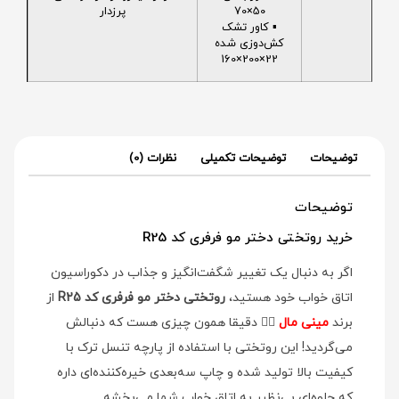
50×70
پرزدار
▪️ کاور تشک
کش‌دوزی شده
22×200×160
توضیحات
توضیحات تکمیلی
نظرات (0)
توضیحات
خرید روتختی دختر مو فرفری کد R25
اگر به دنبال یک تغییر شگفت‌انگیز و جذاب در دکوراسیون
اتاق خواب خود هستید،
روتختی دختر مو فرفری کد R25
از
برند
مینی مال
👉🏻 دقیقا همون چیزی هست که دنبالش
می‌گردید! این روتختی با استفاده از پارچه تنسل ترک با
کیفیت بالا تولید شده و چاپ سه‌بعدی خیره‌کننده‌ای داره
که جلوه‌ای بی‌نظیر به اتاق خواب شما می‌بخشه.