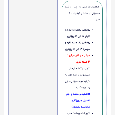
محصولات مینی‌ مال پس از ثبت
سفارش، با دقت و کیفیت بالا
طی:
روتختی یکنفره و پرده و
تابلو 10 الی 12 روزکاری
روتختی یک و نیم نفره و
دونفره 14 الی 16 روزکاری
فرشینه و کاور فرش تا
4 هفته کاری
تولید و آماده ارسال
می‌شوند تا شما بهترین
کیفیت و سفارشی‌سازی
را تجربه کنید.
(5شنبه و جمعه و ایام
تعطیل جز روزکاری
محاسبه نمیشود)
کاور کشدوزها مناسب