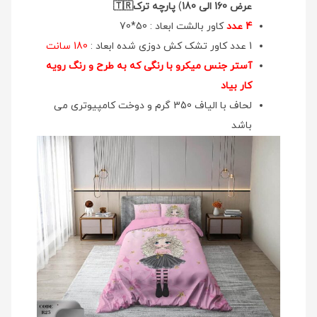
عرض 160 الی 180
)
پارچه ترک🇹🇷
4 عدد
کاور بالشت ابعاد : 50*70
1 عدد کاور تشک کش دوزی شده ابعاد :
180 سانت
آستر جنس میکرو با رنگی که به طرح و رنگ رویه
کار بیاد
لحاف با الیاف 350 گرم و دوخت کامپیوتری می
باشد