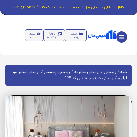
کانال ارتباطی با مینی مال در پیام‌رسان بله ( کلیک کنید) 09218315396
ست
ورود/
سبد
روتختی
ثبت نام
خرید
/
/
/
/
خانه
روتختی
روتختی دخترانه
روتختی پرنسس
روتختی دختر مو
/ روتختی دختر مو فرفری کد R25
فرفری