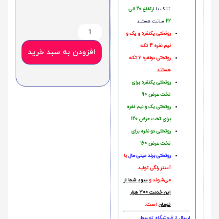
تشک با ا
رتفاع 20 الی
22
سانت هستند
روتختی یکنفره و یک و
نیم نفره 4 تکه
افزودن به سبد خرید
روتختی دونفره 6 تکه
هستند
روتختی یکنفره برای
تخت عرض 90
روتختی یک و نیم نفره
برای تخت عرض 120
روتختی دو نفره برای
تخت عرض 160
روتختی‌
برند مینی مال
با
آستر رنگی تولید
می‌شوند و
سود شما از
این خدمت 300 هزار
تومان
است.
ارسال از فروشگاه توسط