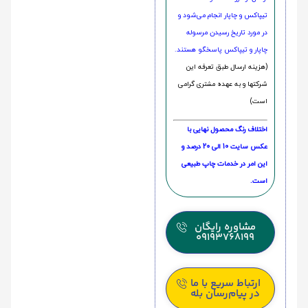
تیپاکس و چاپار انجام می‌شود و
در مورد تاریخ رسیدن مرسوله
چاپار و تیپاکس پاسخگو هستند.
(هزینه ارسال طبق تعرفه این
شرکتها و به عهده مشتری گرامی
است)
اختلاف رنگ محصول نهایی با
عکس سایت 10 الی 20 درصد و
این امر در خدمات چاپ طبیعی
است.
مشاوره رایگان
09193768199
ارتباط سریع با ما
در پیام‌رسان بله