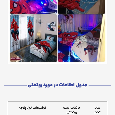
جدول اطلاعات در مورد روتختی
سایز
جزئیات ست
توضیحات نوع پارچه
تخت
روتختی