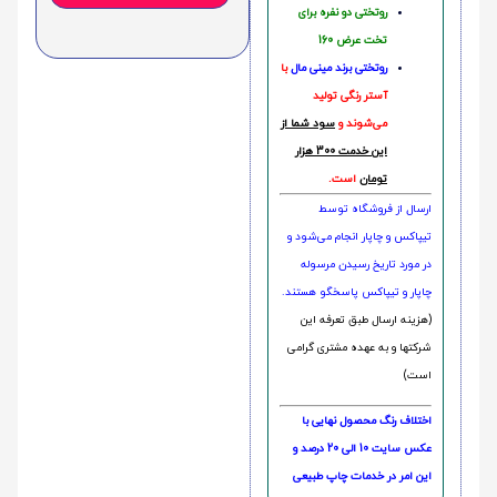
روتختی دو نفره برای
تخت عرض 160
روتختی‌
برند مینی مال
با
آستر رنگی تولید
می‌شوند و
سود شما از
این خدمت 300 هزار
تومان
است.
ارسال از فروشگاه توسط
تیپاکس و چاپار انجام می‌شود و
در مورد تاریخ رسیدن مرسوله
چاپار و تیپاکس پاسخگو هستند.
(هزینه ارسال طبق تعرفه این
شرکتها و به عهده مشتری گرامی
است)
اختلاف رنگ محصول نهایی با
عکس سایت 10 الی 20 درصد و
این امر در خدمات چاپ طبیعی