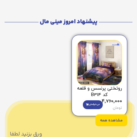
پیشنهاد امروز مینی مال
روتختی پرنسس و قلعه
کد B314
4,760,000
می‌خوامش
تومان
مشاهده همه
ورق بزنید لطفا