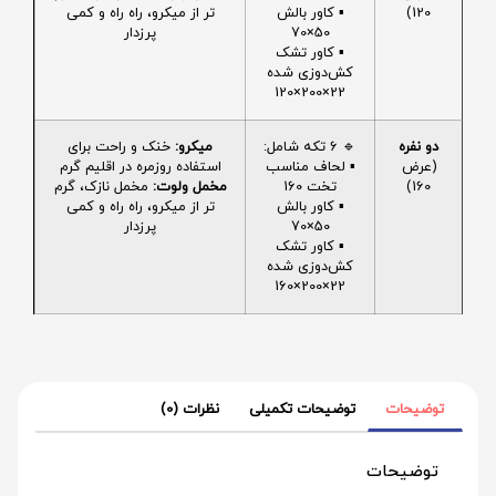
120)
▪️ کاور بالش
تر از میکرو، راه راه و کمی
50×70
پرزدار
▪️ کاور تشک
کش‌دوزی شده
22×200×120
دو نفره
🔹 6 تکه شامل:
میکرو:
خنک و راحت برای
(عرض
▪️ لحاف مناسب
استفاده روزمره در اقلیم گرم
160)
تخت 160
مخمل ولوت:
مخمل نازک، گرم
▪️ کاور بالش
تر از میکرو، راه راه و کمی
50×70
پرزدار
▪️ کاور تشک
کش‌دوزی شده
22×200×160
توضیحات
توضیحات تکمیلی
نظرات (0)
توضیحات