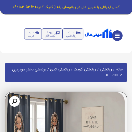
کانال ارتباطی با مینی مال در پیام‌رسان بله ( کلیک کنید) 09218315396
ست
ورود/
سبد
روتختی
ثبت نام
خرید
/
/
/
/ روتختی دختر موفرفری
خانه
روتختی
روتختی کودک
روتختی تدی
کد BD1788