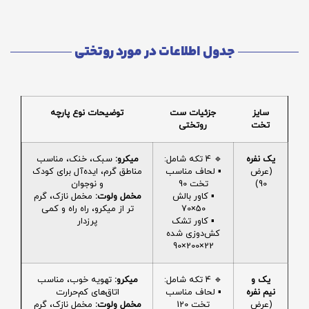
جدول اطلاعات در مورد روتختی
سایز
جزئیات ست
توضیحات نوع پارچه
تخت
روتختی
یک نفره
🔹 4 تکه شامل:
میکرو:
سبک، خنک، مناسب
(عرض
▪️ لحاف مناسب
مناطق گرم، ایده‌آل برای کودک
90)
تخت 90
و نوجوان
▪️ کاور بالش
مخمل ولوت:
مخمل نازک، گرم
50×70
تر از میکرو، راه راه و کمی
▪️ کاور تشک
پرزدار
کش‌دوزی شده
22×200×90
یک و
🔹 4 تکه شامل:
میکرو:
تهویه خوب، مناسب
نیم نفره
▪️ لحاف مناسب
اتاق‌های کم‌حرارت
(عرض
تخت 120
مخمل ولوت:
مخمل نازک، گرم