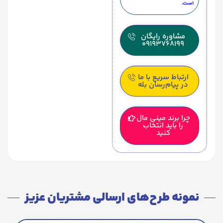
است.
مشاوره رایگان
09193768199
ارتباط سریع با ما
در پیام‌رسان بله
چرا برند مینی مال
را باید انتخاب
کنید
نمونه طرح‌های ارسالی مشتریان عزیز