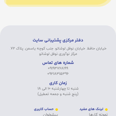
دفتر مرکزی پشتیبانی سایت
خیابان حافظ. خیابان نوفل لوشاتو. جنب کوچه یاسمن. پلاک 72.
مرکز نوآوری نوفل لوشاتو
شماره های تماس
09193768199
09218315396
زمان کاری
شنبه تا چهارشنبه 10 الی 18
(پنج شنبه و جمعه تعطیل)
لینک های مفید
حساب کاربری
نمونه کارها
پیشخوان