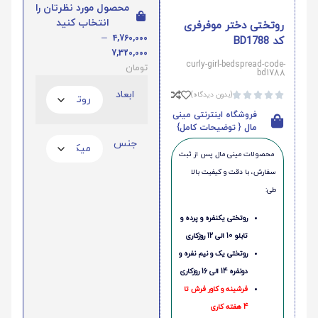
محصول مورد نظرتان را
انتخاب کنید
روتختی دختر موفرفری
–
4,760,000
کد BD1788
7,320,000
curly-girl-bedspread-code-
تومان
bd1788
ابعاد
(بدون دیدگاه)





فروشگاه اینترنتی مینی
مال { توضیحات کامل}
جنس
محصولات مینی‌ مال پس از ثبت
سفارش، با دقت و کیفیت بالا
طی:
روتختی یکنفره و پرده و
تابلو 10 الی 12 روزکاری
روتختی یک و نیم نفره و
دونفره 14 الی 16 روزکاری
فرشینه و کاور فرش تا
4 هفته کاری