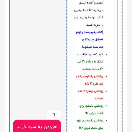
تولید و آماده ارسال
می‌شوند تا شما بهترین
کیفیت و سفارشی‌سازی
را تجربه کنید.
(5شنبه و جمعه و ایام
تعطیل جز روزکاری
محاسبه نمیشود)
کاور کشدوزها مناسب
تشک با ا
رتفاع 20 الی
22
سانت هستند
روتختی یکنفره و یک و
نیم نفره 4 تکه
روتختی دونفره 6 تکه
هستند
روتختی یکنفره برای
تخت عرض 90
روتختی یک و نیم نفره
افزودن به سبد خرید
برای تخت عرض 120