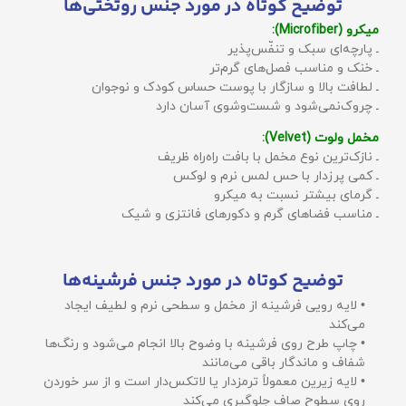
توضیح کوتاه در مورد جنس روتختی‌ها
میکرو (Microfiber):
ـ پارچه‌ای سبک و تنفّس‌پذیر
ـ خنک و مناسب فصل‌های گرم‌تر
ـ لطافت بالا و سازگار با پوست حساس کودک و نوجوان
ـ چروک‌نمی‌شود و شست‌وشوی آسان دارد
مخمل ولوت (Velvet):
ـ نازک‌ترین نوع مخمل با بافت راه‌راه ظریف
ـ کمی پرزدار با حس لمس نرم و لوکس
ـ گرمای بیشتر نسبت به میکرو
ـ مناسب فضاهای گرم و دکورهای فانتزی و شیک
توضیح کوتاه در مورد جنس فرشینه‌ها
• لایه رویی فرشینه از مخمل و سطحی نرم و لطیف ایجاد
می‌کند
• چاپ طرح روی فرشینه با وضوح بالا انجام می‌شود و رنگ‌ها
شفاف و ماندگار باقی می‌مانند
• لایه زیرین معمولاً ترمزدار یا لاتکس‌دار است و از سر خوردن
روی سطوح صاف جلوگیری می‌کند