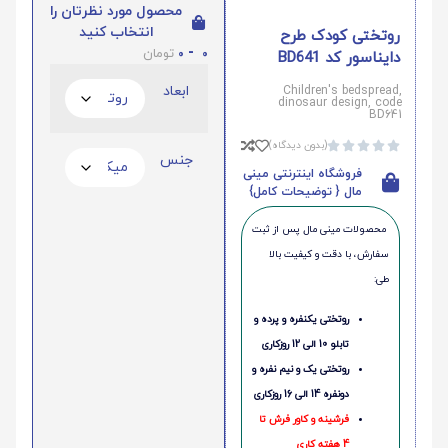
محصول مورد نظرتان را
انتخاب کنید
روتختی کودک طرح
0
-
0
تومان
دایناسور کد BD641
ابعاد
Children's bedspread,
dinosaur design, code
BD641
(بدون دیدگاه)





جنس
فروشگاه اینترنتی مینی
مال { توضیحات کامل}
محصولات مینی‌ مال پس از ثبت
سفارش، با دقت و کیفیت بالا
طی:
روتختی یکنفره و پرده و
تابلو 10 الی 12 روزکاری
روتختی یک و نیم نفره و
دونفره 14 الی 16 روزکاری
فرشینه و کاور فرش تا
4 هفته کاری