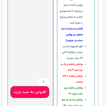
تولید و آماده ارسال
می‌شوند تا شما بهترین
کیفیت و سفارشی‌سازی
را تجربه کنید.
(5شنبه و جمعه و ایام
تعطیل جز روزکاری
محاسبه نمیشود)
کاور کشدوزها مناسب
تشک با ا
رتفاع 20 الی
22
سانت هستند
روتختی یکنفره و یک و
نیم نفره 4 تکه
روتختی دونفره 6 تکه
هستند
روتختی یکنفره برای
افزودن به سبد خرید
تخت عرض 90
روتختی یک و نیم نفره
برای تخت عرض 120