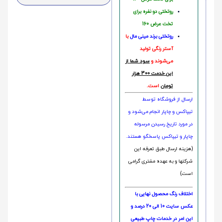
روتختی دو نفره برای
تخت عرض 160
روتختی‌
برند مینی مال
با
آستر رنگی تولید
می‌شوند و
سود شما از
این خدمت 300 هزار
تومان
است.
ارسال از فروشگاه توسط
تیپاکس و چاپار انجام می‌شود و
در مورد تاریخ رسیدن مرسوله
چاپار و تیپاکس پاسخگو هستند.
(هزینه ارسال طبق تعرفه این
شرکتها و به عهده مشتری گرامی
است)
اختلاف رنگ محصول نهایی با
عکس سایت 10 الی 20 درصد و
این امر در خدمات چاپ طبیعی