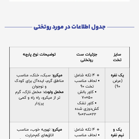
جدول اطلاعات در مورد روتختی
سایز
جزئیات ست
توضیحات نوع پارچه
تخت
روتختی
یک نفره
🔹 4 تکه شامل:
میکرو:
سبک، خنک، مناسب
(عرض
▪️ لحاف مناسب
مناطق گرم، ایده‌آل برای کودک
90)
تخت 90
و نوجوان
▪️ کاور بالش
مخمل ولوت:
مخمل نازک، گرم
50×70
تر از میکرو، راه راه و کمی
▪️ کاور تشک
پرزدار
کش‌دوزی شده
22×200×90
یک و
🔹 4 تکه شامل:
میکرو:
تهویه خوب، مناسب
نیم نفره
▪️ لحاف مناسب
اتاق‌های کم‌حرارت