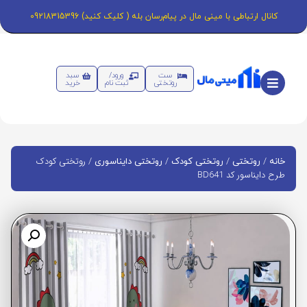
کانال ارتباطی با مینی مال در پیام‌رسان بله ( کلیک کنید) 09218315396
ست
ورود/
سبد
روتختی
ثبت نام
خرید
/
/
/
/ روتختی کودک
خانه
روتختی
روتختی کودک
روتختی دایناسوری
طرح دایناسور کد BD641