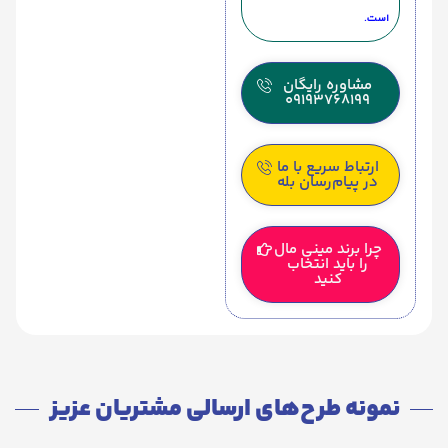
است.
مشاوره رایگان
09193768199
ارتباط سریع با ما
در پیام‌رسان بله
چرا برند مینی مال
را باید انتخاب
کنید
نمونه طرح‌های ارسالی مشتریان عزیز