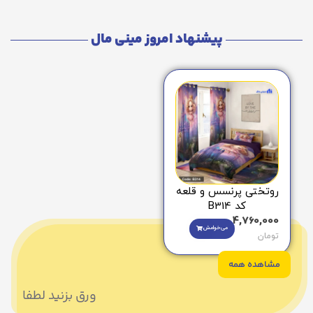
پیشنهاد امروز مینی مال
روتختی پرنسس و قلعه
کد B314
4,760,000
می‌خوامش
تومان
مشاهده همه
ورق بزنید لطفا