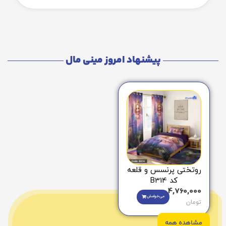
پیشنهاد امروز مینی مال
روتختی پرنسس و قلعه
کد B314
4,760,000
می‌خوامش
تومان
مشاهده همه