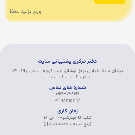
ورق بزنید لطفا
دفتر مرکزی پشتیبانی سایت
خیابان حافظ. خیابان نوفل لوشاتو. جنب کوچه یاسمن. پلاک 72.
مرکز نوآوری نوفل لوشاتو
شماره های تماس
09193768199
09218315396
زمان کاری
شنبه تا چهارشنبه 10 الی 18
(پنج شنبه و جمعه تعطیل)