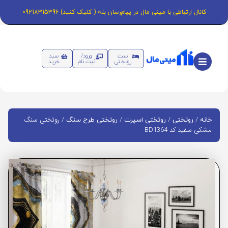
کانال ارتباطی با مینی مال در پیام‌رسان بله ( کلیک کنید) 09218315396
ست
ورود/
سبد
روتختی
ثبت نام
خرید
/
/
/
/ روتختی سنگ
خانه
روتختی
روتختی اسپرت
روتختی طرح سنگ
مشکی سفید کد BD1364