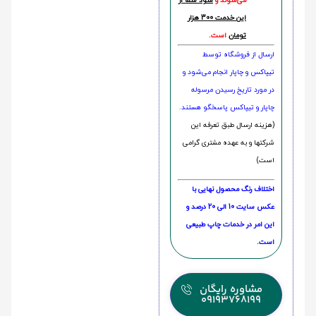
می‌شوند و
سود شما از
این خدمت 300 هزار
تومان
است.
ارسال از فروشگاه توسط
تیپاکس و چاپار انجام می‌شود و
در مورد تاریخ رسیدن مرسوله
چاپار و تیپاکس پاسخگو هستند.
(هزینه ارسال طبق تعرفه این
شرکتها و به عهده مشتری گرامی
است)
اختلاف رنگ محصول نهایی با
عکس سایت 10 الی 20 درصد و
این امر در خدمات چاپ طبیعی
است.
مشاوره رایگان
09193768199