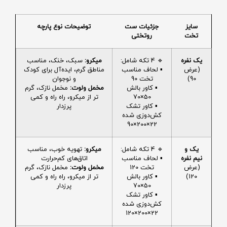
سایز
جزئیات ست
توضیحات نوع پارچه
تخت
روتختی
یک نفره
🔹 4 تکه شامل:
میکرو:
سبک، خنک، مناسب
(عرض
▪️ لحاف مناسب
مناطق گرم، ایده‌آل برای کودک
90)
تخت 90
و نوجوان
▪️ کاور بالش
مخمل ولوت:
مخمل نازک، گرم
50×70
تر از میکرو، راه راه و کمی
▪️ کاور تشک
پرزدار
کش‌دوزی شده
22×200×90
یک و
🔹 4 تکه شامل:
میکرو:
تهویه خوب، مناسب
نیم نفره
▪️ لحاف مناسب
اتاق‌های کم‌حرارت
(عرض
تخت 120
مخمل ولوت:
مخمل نازک، گرم
120)
▪️ کاور بالش
تر از میکرو، راه راه و کمی
50×70
پرزدار
▪️ کاور تشک
کش‌دوزی شده
22×200×120