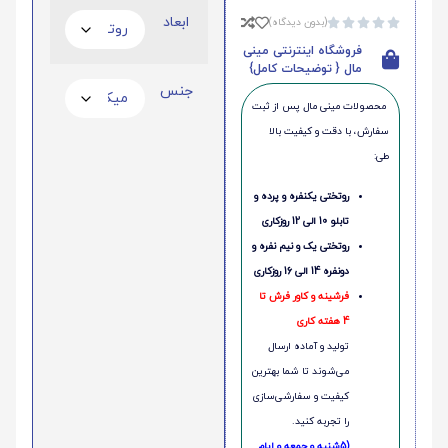
ابعاد
(بدون دیدگاه)





فروشگاه اینترنتی مینی
مال { توضیحات کامل}
جنس
محصولات مینی‌ مال پس از ثبت
سفارش، با دقت و کیفیت بالا
طی:
روتختی یکنفره و پرده و
تابلو 10 الی 12 روزکاری
روتختی یک و نیم نفره و
دونفره 14 الی 16 روزکاری
فرشینه و کاور فرش تا
4 هفته کاری
تولید و آماده ارسال
می‌شوند تا شما بهترین
کیفیت و سفارشی‌سازی
را تجربه کنید.
(5شنبه و جمعه و ایام