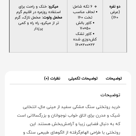
دو نفره
🔹 6 تکه شامل:
میکرو:
خنک و راحت برای
(عرض
▪️ لحاف مناسب
استفاده روزمره در اقلیم گرم
160)
تخت 160
مخمل ولوت:
مخمل نازک، گرم
▪️ کاور بالش
تر از میکرو، راه راه و کمی
50×70
پرزدار
▪️ کاور تشک
کش‌دوزی شده
22×200×160
توضیحات
توضیحات تکمیلی
نظرات (0)
توضیحات
خرید روتختی سنگ مشکی سفید از مینی‌ مال، انتخابی
شیک و مدرن برای اتاق خواب نوجوانان و بزرگسالانی است
که به دنبال فضایی زیبا و آرامش‌بخش هستند. این
روتختی با طراحی الهام‌گرفته از الگوهای طبیعی سنگ و