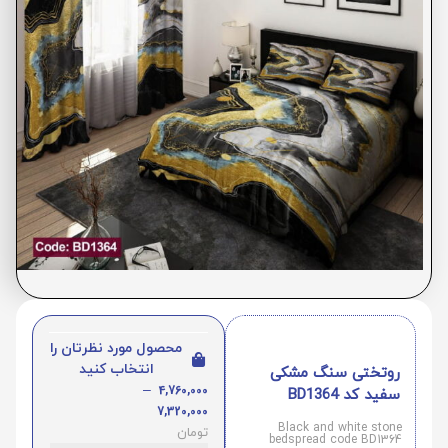
محصول مورد نظرتان را
انتخاب کنید
روتختی سنگ مشکی
–
4,760,000
سفید کد BD1364
7,320,000
Black and white stone
تومان
bedspread code BD1364