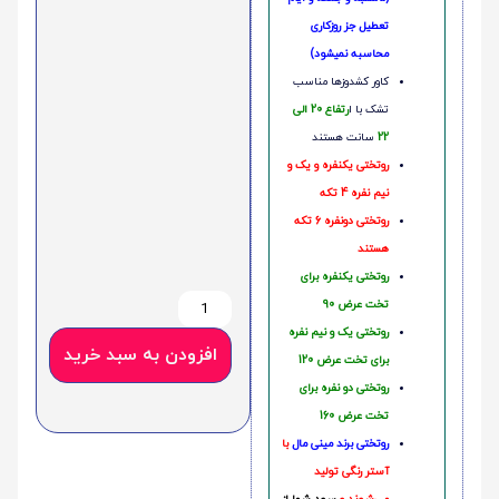
تعطیل جز روزکاری
محاسبه نمیشود)
کاور کشدوزها مناسب
تشک با ا
رتفاع 20 الی
22
سانت هستند
روتختی یکنفره و یک و
نیم نفره 4 تکه
روتختی دونفره 6 تکه
هستند
روتختی یکنفره برای
تخت عرض 90
روتختی یک و نیم نفره
افزودن به سبد خرید
برای تخت عرض 120
روتختی دو نفره برای
تخت عرض 160
روتختی‌
برند مینی مال
با
آستر رنگی تولید