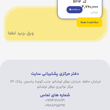
کد B314
4,760,000
می‌خوامش
تومان
مشاهده همه
ورق بزنید لطفا
دفتر مرکزی پشتیبانی سایت
خیابان حافظ. خیابان نوفل لوشاتو. جنب کوچه یاسمن. پلاک 72.
مرکز نوآوری نوفل لوشاتو
شماره های تماس
09193768199
09218315396