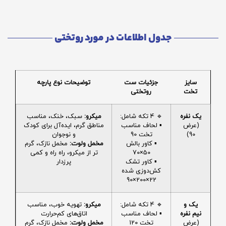
جدول اطلاعات در مورد روتختی
سایز
جزئیات ست
توضیحات نوع پارچه
تخت
روتختی
یک نفره
🔹 4 تکه شامل:
میکرو:
سبک، خنک، مناسب
(عرض
▪️ لحاف مناسب
مناطق گرم، ایده‌آل برای کودک
90)
تخت 90
و نوجوان
▪️ کاور بالش
مخمل ولوت:
مخمل نازک، گرم
50×70
تر از میکرو، راه راه و کمی
▪️ کاور تشک
پرزدار
کش‌دوزی شده
22×200×90
یک و
🔹 4 تکه شامل:
میکرو:
تهویه خوب، مناسب
نیم نفره
▪️ لحاف مناسب
اتاق‌های کم‌حرارت
(عرض
تخت 120
مخمل ولوت:
مخمل نازک، گرم