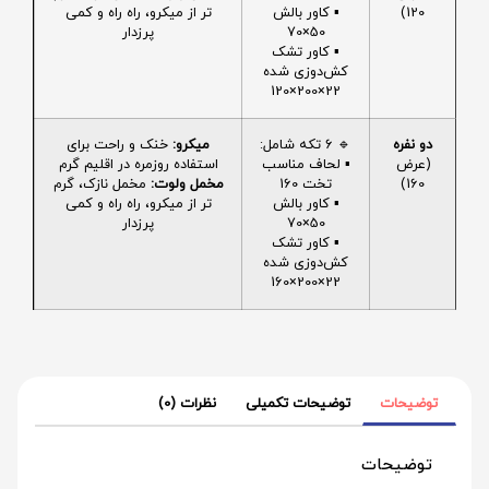
120)
▪️ کاور بالش
تر از میکرو، راه راه و کمی
50×70
پرزدار
▪️ کاور تشک
کش‌دوزی شده
22×200×120
دو نفره
🔹 6 تکه شامل:
میکرو:
خنک و راحت برای
(عرض
▪️ لحاف مناسب
استفاده روزمره در اقلیم گرم
160)
تخت 160
مخمل ولوت:
مخمل نازک، گرم
▪️ کاور بالش
تر از میکرو، راه راه و کمی
50×70
پرزدار
▪️ کاور تشک
کش‌دوزی شده
22×200×160
توضیحات
توضیحات تکمیلی
نظرات (0)
توضیحات