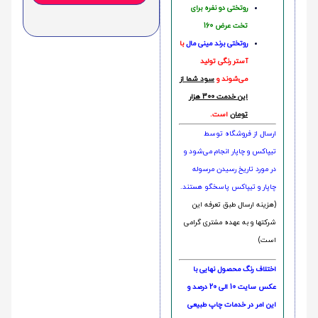
روتختی دو نفره برای
تخت عرض 160
روتختی‌
برند مینی مال
با
آستر رنگی تولید
می‌شوند و
سود شما از
این خدمت 300 هزار
تومان
است.
ارسال از فروشگاه توسط
تیپاکس و چاپار انجام می‌شود و
در مورد تاریخ رسیدن مرسوله
چاپار و تیپاکس پاسخگو هستند.
(هزینه ارسال طبق تعرفه این
شرکتها و به عهده مشتری گرامی
است)
اختلاف رنگ محصول نهایی با
عکس سایت 10 الی 20 درصد و
این امر در خدمات چاپ طبیعی