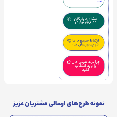
است.
مشاوره رایگان
09193768199
ارتباط سریع با ما
در پیام‌رسان بله
چرا برند مینی مال
را باید انتخاب
کنید
نمونه طرح‌های ارسالی مشتریان عزیز