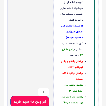
تولید و آماده ارسال
می‌شوند تا شما بهترین
کیفیت و سفارشی‌سازی
را تجربه کنید.
(5شنبه و جمعه و ایام
تعطیل جز روزکاری
محاسبه نمیشود)
کاور کشدوزها مناسب
تشک با ا
رتفاع 20 الی
22
سانت هستند
روتختی یکنفره و یک و
نیم نفره 4 تکه
روتختی دونفره 6 تکه
هستند
روتختی یکنفره برای
تخت عرض 90
روتختی یک و نیم نفره
افزودن به سبد خرید
برای تخت عرض 120