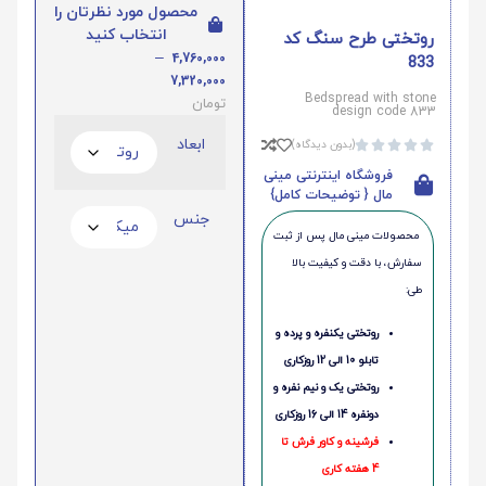
محصول مورد نظرتان را
انتخاب کنید
روتختی طرح سنگ کد
–
4,760,000
833
7,320,000
Bedspread with stone
تومان
design code 833
ابعاد
(بدون دیدگاه)





فروشگاه اینترنتی مینی
مال { توضیحات کامل}
جنس
محصولات مینی‌ مال پس از ثبت
سفارش، با دقت و کیفیت بالا
طی:
روتختی یکنفره و پرده و
تابلو 10 الی 12 روزکاری
روتختی یک و نیم نفره و
دونفره 14 الی 16 روزکاری
فرشینه و کاور فرش تا
4 هفته کاری