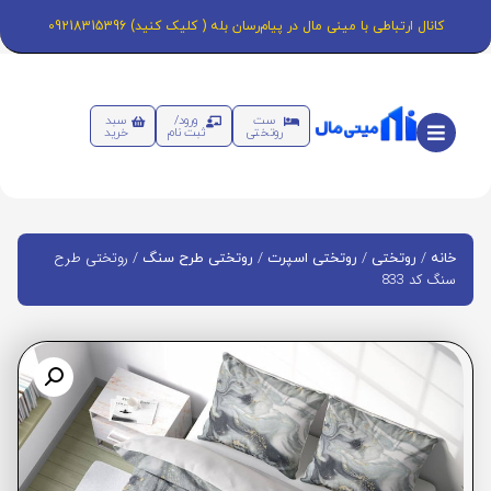
کانال ارتباطی با مینی مال در پیام‌رسان بله ( کلیک کنید) 09218315396
ست
ورود/
سبد
روتختی
ثبت نام
خرید
/
/
/
/ روتختی طرح
خانه
روتختی
روتختی اسپرت
روتختی طرح سنگ
سنگ کد 833