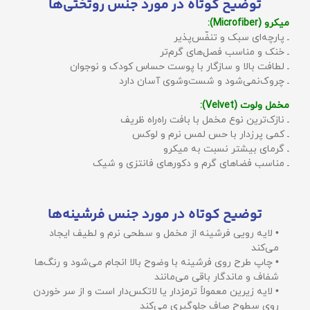
توضیح کوتاه در مورد جنس روتختی‌ها
میکرو (Microfiber):
ـ پارچه‌ای سبک و تنفّس‌پذیر
ـ خنک و مناسب فصل‌های گرم‌تر
ـ لطافت بالا و سازگار با پوست حساس کودک و نوجوان
ـ چروک‌نمی‌شود و شست‌وشوی آسان دارد
مخمل ولوت (Velvet):
ـ نازک‌ترین نوع مخمل با بافت راه‌راه ظریف
ـ کمی پرزدار با حس لمس نرم و لوکس
ـ گرمای بیشتر نسبت به میکرو
ـ مناسب فضاهای گرم و دکورهای فانتزی و شیک
توضیح کوتاه در مورد جنس فرشینه‌ها
• لایه رویی فرشینه از مخمل و سطحی نرم و لطیف ایجاد
می‌کند
• چاپ طرح روی فرشینه با وضوح بالا انجام می‌شود و رنگ‌ها
شفاف و ماندگار باقی می‌مانند
• لایه زیرین معمولاً ترمزدار یا لاتکس‌دار است و از سر خوردن
روی سطوح صاف جلوگیری می‌کند